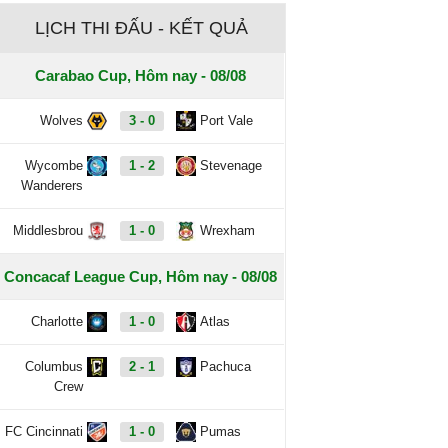
LỊCH THI ĐẤU - KẾT QUẢ
Carabao Cup, Hôm nay - 08/08
Wolves
3 - 0
Port Vale
Wycombe
1 - 2
Stevenage
Wanderers
Middlesbrou
1 - 0
Wrexham
Concacaf League Cup, Hôm nay - 08/08
Charlotte
1 - 0
Atlas
Columbus
2 - 1
Pachuca
Crew
FC Cincinnati
1 - 0
Pumas