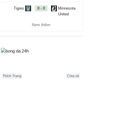
Tigres
0 - 0
Minnesota
United
Xem thêm
Vancouver
09:30
FC Juarez
Whitecaps
Carabao Cup, Hôm nay - 08/08
Bongda24h.vn
Cambridge
19:00
Barnet
United
Thích Trang
Chia sẻ
QPR
20:00
Millwall
AFC
21:00
Newport
Wimbledon
County
Barnsley
21:00
Wigan
Athletic
Bradford City
21:00
Rochdale