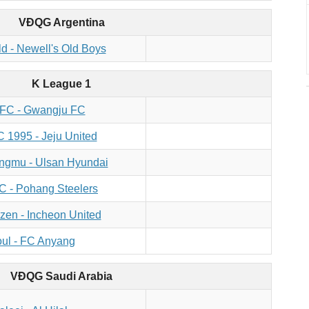
VĐQG Argentina
ld - Newell's Old Boys
K League 1
FC - Gwangju FC
 1995 - Jeju United
gmu - Ulsan Hyundai
 - Pohang Steelers
zen - Incheon United
ul - FC Anyang
VĐQG Saudi Arabia