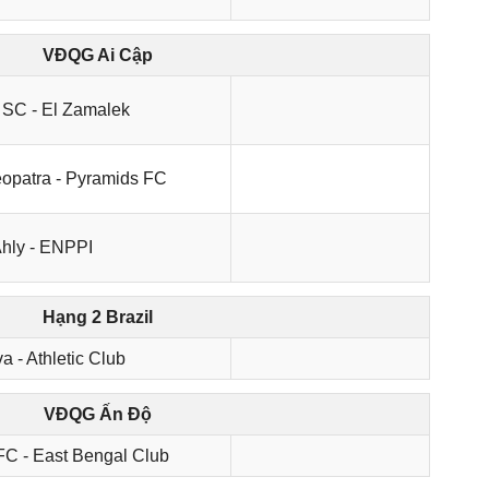
VĐQG Ai Cập
SC - El Zamalek
opatra - Pyramids FC
Ahly - ENPPI
Hạng 2 Brazil
a - Athletic Club
VĐQG Ấn Độ
FC - East Bengal Club