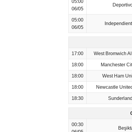
05:00
Deportivo
06/05
05:00
Independient
06/05
17:00
West Bromwich Alb
18:00
Manchester Cit
18:00
West Ham Uni
18:00
Newcastle Unite
18:30
Sunderland
00:30
Beşikt
06/05