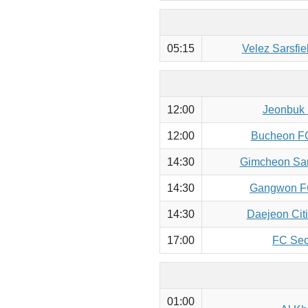
05:15
Velez Sarsfie
12:00
Jeonbuk 
12:00
Bucheon FC
14:30
Gimcheon San
14:30
Gangwon FC
14:30
Daejeon Citi
17:00
FC Seo
01:00