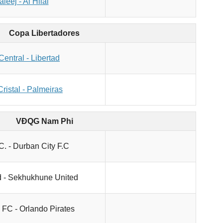
leej - Al Hilal
Copa Libertadores
Central - Libertad
Cristal - Palmeiras
VĐQG Nam Phi
C. - Durban City F.C
d - Sekhukhune United
 FC - Orlando Pirates