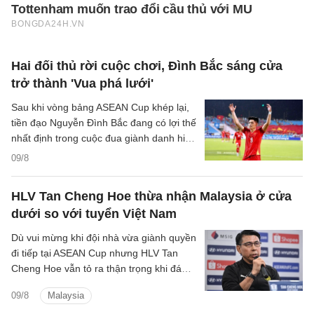
Hai đối thủ rời cuộc chơi, Đình Bắc sáng cửa
trở thành 'Vua phá lưới'
Sau khi vòng bảng ASEAN Cup khép lại,
tiền đạo Nguyễn Đình Bắc đang có lợi thế
nhất định trong cuộc đua giành danh hiệu
'Vua phá lưới' của giải đấu.
09/8
HLV Tan Cheng Hoe thừa nhận Malaysia ở cửa
dưới so với tuyển Việt Nam
Dù vui mừng khi đội nhà vừa giành quyền
đi tiếp tại ASEAN Cup nhưng HLV Tan
Cheng Hoe vẫn tỏ ra thận trọng khi đánh
giá về màn đọ sức sắp tới với đội tuyển
09/8
Malaysia
Việt Nam.