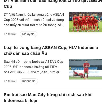
ĐT Việt Nam dẫn đầu hàng loạt chỉ số tại ASEAN
Cup
ĐT Việt Nam khép lại vòng bảng ASEAN
Cup 2026 với thành tích bất bại và đang
cho thấy sự vượt trội ở nhiều thông số
chuyên môn trước khi chạm trán
1h trước
Malaysia
Malaysia tại bán kết.
Loại từ vòng bảng ASEAN Cup, HLV Indonesia
chờ dàn sao châu Âu
Sau khi sớm dừng bước tại ASEAN Cup
2026, ĐT Indonesia hướng tới FIFA
ASEAN Cup 2026 với mục tiêu trở lại
mạnh mẽ.
1h trước
Indonesia
Em trai sao Man City hứng chỉ trích sau khi
Indonesia bị loại