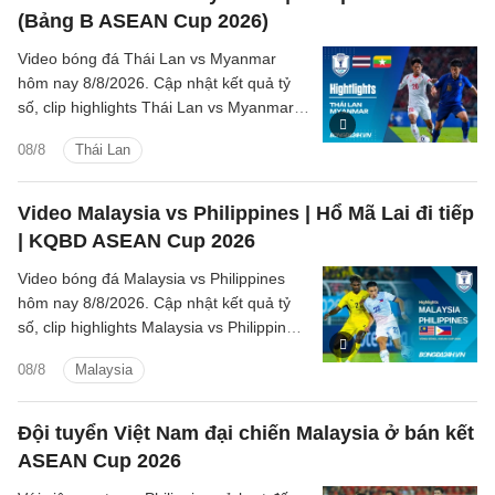
(Bảng B ASEAN Cup 2026)
Video bóng đá Thái Lan vs Myanmar
hôm nay 8/8/2026. Cập nhật kết quả tỷ
số, clip highlights Thái Lan vs Myanmar
(Bảng B ASEAN Cup 2026) các tình
08/8
Thái Lan
huống trên sân.
Video Malaysia vs Philippines | Hổ Mã Lai đi tiếp
| KQBD ASEAN Cup 2026
Video bóng đá Malaysia vs Philippines
hôm nay 8/8/2026. Cập nhật kết quả tỷ
số, clip highlights Malaysia vs Philippines
(Bảng B ASEAN Cup 2026) các tình
08/8
Malaysia
huống trên sân.
Đội tuyển Việt Nam đại chiến Malaysia ở bán kết
ASEAN Cup 2026