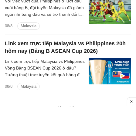
Với việc vượt qua Philippines ở lượt đấu
cuối bảng B, đội tuyển Malaysia đã giành
ngôi nhì bảng đấu và sẽ trở thành đối thủ
tiếp theo của đội tuyển Việt Nam trên
08/8
Malaysia
hành trình bảo vệ ngôi vương Đông Nam
Á.
Link xem trực tiếp Malaysia vs Philippines 20h
hôm nay (Bảng B ASEAN Cup 2026)
Link xem trực tiếp Malaysia vs Philippines
Vòng Bảng BSEAN Cup 2026 ở đâu?
Tường thuật trực tuyến kết quả bóng đá
Malaysia vs Philippines trên kênh phát
08/8
Malaysia
sóng nào?
X
Xem thêm
LỊCH THI ĐẤU - KẾT QUẢ