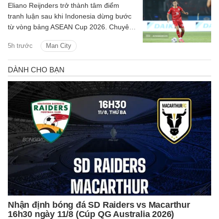
Eliano Reijnders trở thành tâm điểm
tranh luận sau khi Indonesia dừng bước
từ vòng bảng ASEAN Cup 2026. Chuyên
gia Tommy Welly, thường được biết đến
5h trước
Man City
với tên Bung Towel, công khai đánh giá
gay gắt màn trình diễn của cầu thủ này.