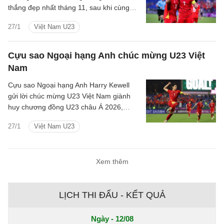
thắng đẹp nhất tháng 11, sau khi cùng
U23 Việt Nam trở về với tấm huy chương
27/1
Việt Nam U23
đồng U23 châu Á.
Cựu sao Ngoại hạng Anh chúc mừng U23 Việt
Nam
Cựu sao Ngoại hạng Anh Harry Kewell
gửi lời chúc mừng U23 Việt Nam giành
huy chương đồng U23 châu Á 2026,
khẳng định thành công ấn tượng và
27/1
Việt Nam U23
tương lai sáng.
Xem thêm
LỊCH THI ĐẤU - KẾT QUẢ
Ngày - 12/08