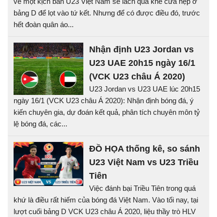
về một kịch bản U23 Việt Nam sẽ lách qua khe cửa hẹp ở
bảng D để lọt vào tứ kết. Nhưng để có được điều đó, trước
hết đoàn quân áo...
Nhận định U23 Jordan vs
U23 UAE 20h15 ngày 16/1
(VCK U23 châu Á 2020)
U23 Jordan vs U23 UAE lúc 20h15
ngày 16/1 (VCK U23 châu Á 2020): Nhận định bóng đá, ý
kiến chuyên gia, dự đoán kết quả, phân tích chuyên môn tỷ
lệ bóng đá, các...
ĐỒ HỌA thống kê, so sánh
U23 Việt Nam vs U23 Triều
Tiên
Việc đánh bại Triều Tiên trong quá
khứ là điều rất hiếm của bóng đá Việt Nam. Vào tối nay, tại
lượt cuối bảng D VCK U23 châu Á 2020, liệu thầy trò HLV