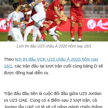
Lịch thi đấu U23 châu Á 2020 hôm nay 16/1
Theo
lịch thi đấu VCK U23 châu Á 2020 hôm nay
16/1
, các trận đấu tại lượt trận cuối cùng bảng D sẽ
được đồng loạt diễn ra.
Trận đấu đầu tiên là cuộc đối đầu giữa U23 Jordan
vs U23 UAE. Cùng có 4 điểm sau 2 lượt trận, cả
Jordan lẫn UAE có lẽ sẽ cố gắng giành chiến thắng