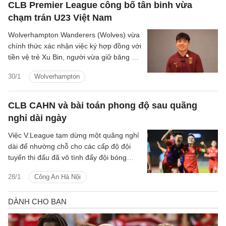
CLB Premier League công bố tân binh vừa
chạm trán U23 Việt Nam
Wolverhampton Wanderers (Wolves) vừa
chính thức xác nhận việc ký hợp đồng với
tiền vệ trẻ Xu Bin, người vừa giữ băng đội
trưởng U23 Trung Quốc trong chiến dịch
30/1
Wolverhampton
châu Á vừa qua.
CLB CAHN và bài toán phong độ sau quãng
nghỉ dài ngày
Việc V.League tạm dừng một quãng nghỉ
dài để nhường chỗ cho các cấp độ đội
tuyển thi đấu đã vô tình đẩy đội bóng
ngành Công an vào một thế khó, khi họ
28/1
Công An Hà Nội
phải ra sân tại đấu trường quốc tế
Shopee Cup với một bộ máy đã lâu
không được làm nóng.