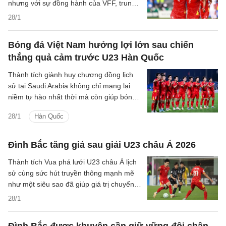
nhưng với sự đồng hành của VFF, trung
vệ Nguyễn Hiểu Minh đang bắt đầu hành
28/1
trình hồi phục đầy hy vọng.
Bóng đá Việt Nam hưởng lợi lớn sau chiến
thắng quả cảm trước U23 Hàn Quốc
Thành tích giành huy chương đồng lịch
sử tại Saudi Arabia không chỉ mang lại
niềm tự hào nhất thời mà còn giúp bóng
đá Việt Nam hưởng lợi tại VCK U23 châu
28/1
Hàn Quốc
lục kế tiếp.
Đình Bắc tăng giá sau giải U23 châu Á 2026
Thành tích Vua phá lưới U23 châu Á lịch
sử cùng sức hút truyền thông mạnh mẽ
như một siêu sao đã giúp giá trị chuyển
nhượng ước tính của tiền đạo Đình Bắc
28/1
có sự thay đổi.
Đình Bắc được khuyên cần giữ vững đôi chân