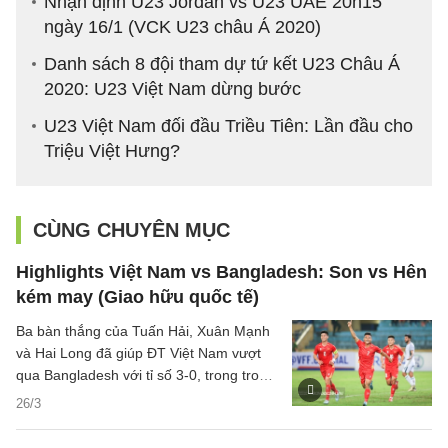
Nhận định U23 Jordan vs U23 UAE 20h15
ngày 16/1 (VCK U23 châu Á 2020)
Danh sách 8 đội tham dự tứ kết U23 Châu Á
2020: U23 Việt Nam dừng bước
U23 Việt Nam đối đầu Triều Tiên: Lần đầu cho
Triệu Việt Hưng?
CÙNG CHUYÊN MỤC
Highlights Việt Nam vs Bangladesh: Son vs Hên
kém may (Giao hữu quốc tế)
Ba bàn thắng của Tuấn Hải, Xuân Mạnh
và Hai Long đã giúp ĐT Việt Nam vượt
qua Bangladesh với tỉ số 3-0, trong trong
trận giao hữu quốc tế diễn ra tối qua 26/3
26/3
trên sân Hàng Đẫy.