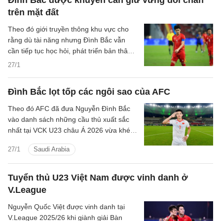
trên mặt đất
Theo đó giới truyền thông khu vực cho
rằng dù tài năng nhưng Đình Bắc vẫn
cần tiếp tục học hỏi, phát triển bản thân
trong tương lai.
27/1
Đình Bắc lọt tốp các ngôi sao của AFC
Theo đó AFC đã đưa Nguyễn Đình Bắc
vào danh sách những cầu thủ xuất sắc
nhất tại VCK U23 châu Á 2026 vừa khép
lại tại Saudi Arabia.
27/1
Saudi Arabia
Tuyển thủ U23 Việt Nam được vinh danh ở
V.League
Nguyễn Quốc Việt được vinh danh tại
V.League 2025/26 khi giành giải Bàn