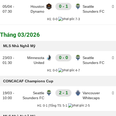
0 - 1
05/04 -
Houston
Seattle
07:30
Dynamo
Sounders FC
H1:
0-0
7-3
Tháng 03/2026
MLS Nhà Nghề Mỹ
0 - 0
23/03 -
Minnesota
Seattle
01:30
United
Sounders FC
H1:
0-0
4-7
CONCACAF Champions Cup
2 - 1
19/03 -
Seattle
Vancouver
10:00
Sounders FC
Whitecaps
H1:
0-1
|
Tổng TS:
5-1
2-5