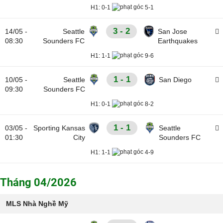
H1:
0-1
5-1
3 - 2
14/05 -
Seattle
San Jose
08:30
Sounders FC
Earthquakes
H1:
1-1
9-6
1 - 1
10/05 -
Seattle
San Diego
09:30
Sounders FC
H1:
0-1
8-2
1 - 1
03/05 -
Sporting Kansas
Seattle
01:30
City
Sounders FC
H1:
1-1
4-9
Tháng 04/2026
MLS Nhà Nghề Mỹ