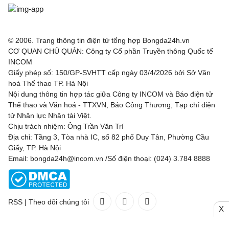
© 2006. Trang thông tin điện tử tổng hợp Bongda24h.vn
CƠ QUAN CHỦ QUẢN: Công ty Cổ phần Truyền thông Quốc tế
INCOM
Giấy phép số: 150/GP-SVHTT cấp ngày 03/4/2026 bởi Sở Văn
hoá Thể thao TP. Hà Nội
Nội dung thông tin hợp tác giữa Công ty INCOM và Báo điện tử
Thể thao và Văn hoá - TTXVN, Báo Công Thương, Tạp chí điện
tử Nhân lực Nhân tài Việt.
Chịu trách nhiệm: Ông Trần Văn Trí
Địa chỉ: Tầng 3, Tòa nhà IC, số 82 phố Duy Tân, Phường Cầu
Giấy, TP. Hà Nội
Email: bongda24h@incom.vn /Số điện thoại: (024) 3.784 8888
RSS
|
Theo dõi chúng tôi
X
Liên hệ
Quảng cáo
(024) 3.784 8888