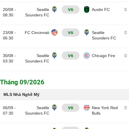
vs
20/08 -
Seattle
Austin FC
08:30
Sounders FC
vs
23/08 -
FC Cincinnati
Seattle
06:30
Sounders FC
vs
30/08 -
Seattle
Chicago Fire
03:30
Sounders FC
Tháng 09/2026
MLS Nhà Nghề Mỹ
vs
06/09 -
Seattle
New York Red
07:30
Sounders FC
Bulls