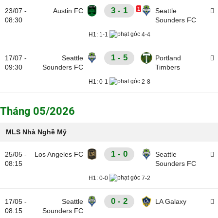
3 - 1
1
23/07 -
Austin FC
Seattle
08:30
Sounders FC
H1:
1-1
4-4
1 - 5
17/07 -
Seattle
Portland
09:30
Sounders FC
Timbers
H1:
0-1
2-8
Tháng 05/2026
MLS Nhà Nghề Mỹ
1 - 0
25/05 -
Los Angeles FC
Seattle
08:15
Sounders FC
H1:
0-0
7-2
0 - 2
17/05 -
Seattle
LA Galaxy
08:15
Sounders FC