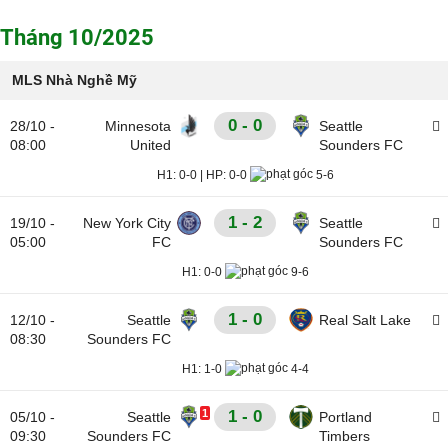
Tháng 10/2025
MLS Nhà Nghề Mỹ
0 - 0
28/10 -
Minnesota
Seattle
08:00
United
Sounders FC
H1:
0-0
|
HP:
0-0
5-6
1 - 2
19/10 -
New York City
Seattle
05:00
FC
Sounders FC
H1:
0-0
9-6
1 - 0
12/10 -
Seattle
Real Salt Lake
08:30
Sounders FC
H1:
1-0
4-4
1
1 - 0
05/10 -
Seattle
Portland
09:30
Sounders FC
Timbers