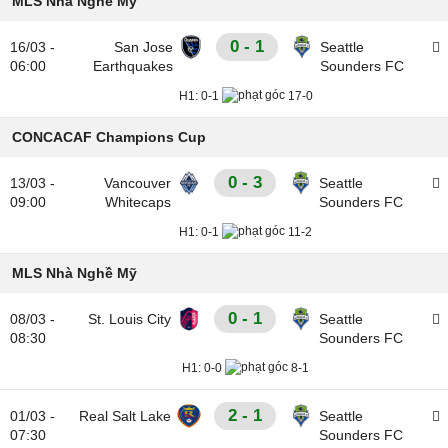
MLS Nhà Nghề Mỹ
0 - 1
16/03 -
San Jose
Seattle
06:00
Earthquakes
Sounders FC
H1:
0-1
17-0
CONCACAF Champions Cup
0 - 3
13/03 -
Vancouver
Seattle
09:00
Whitecaps
Sounders FC
H1:
0-1
11-2
MLS Nhà Nghề Mỹ
0 - 1
08/03 -
St. Louis City
Seattle
08:30
Sounders FC
H1:
0-0
8-1
2 - 1
01/03 -
Real Salt Lake
Seattle
07:30
Sounders FC