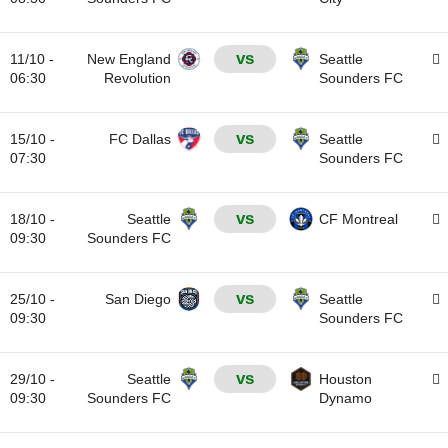
vs
11/10 -
New England
Seattle
06:30
Revolution
Sounders FC
vs
15/10 -
FC Dallas
Seattle
07:30
Sounders FC
vs
18/10 -
Seattle
CF Montreal
09:30
Sounders FC
vs
25/10 -
San Diego
Seattle
09:30
Sounders FC
vs
29/10 -
Seattle
Houston
09:30
Sounders FC
Dynamo