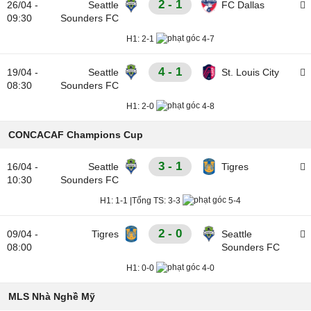
2 - 1
26/04 -
Seattle
FC Dallas
09:30
Sounders FC
H1:
2-1
4-7
4 - 1
19/04 -
Seattle
St. Louis City
08:30
Sounders FC
H1:
2-0
4-8
CONCACAF Champions Cup
3 - 1
16/04 -
Seattle
Tigres
10:30
Sounders FC
H1:
1-1
|
Tổng TS:
3-3
5-4
2 - 0
09/04 -
Tigres
Seattle
08:00
Sounders FC
H1:
0-0
4-0
MLS Nhà Nghề Mỹ