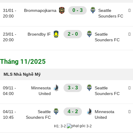
0 - 3
31/01 -
Brommapojkarna
Seattle
20:00
Sounders FC
2 - 0
23/01 -
Broendby IF
Seattle
20:00
Sounders FC
Tháng 11/2025
MLS Nhà Nghề Mỹ
3 - 3
09/11 -
Minnesota
Seattle
04:00
United
Sounders FC
4 - 2
04/11 -
Seattle
Minnesota
10:45
Sounders FC
United
H1:
3-2
3-2