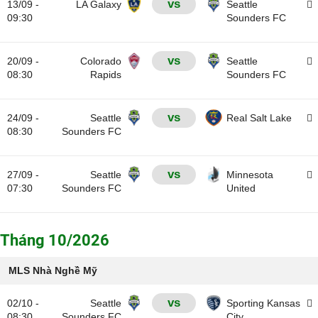
vs
13/09 -
LA Galaxy
Seattle
09:30
Sounders FC
vs
20/09 -
Colorado
Seattle
08:30
Rapids
Sounders FC
vs
24/09 -
Seattle
Real Salt Lake
08:30
Sounders FC
vs
27/09 -
Seattle
Minnesota
07:30
Sounders FC
United
Tháng 10/2026
MLS Nhà Nghề Mỹ
vs
02/10 -
Seattle
Sporting Kansas
08:30
Sounders FC
City