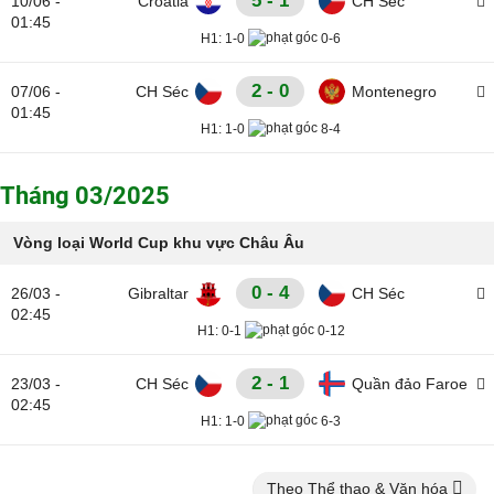
5 - 1
10/06 -
Croatia
CH Séc
01:45
H1:
1-0
0-6
2 - 0
07/06 -
CH Séc
Montenegro
01:45
H1:
1-0
8-4
Tháng 03/2025
Vòng loại World Cup khu vực Châu Âu
0 - 4
26/03 -
Gibraltar
CH Séc
02:45
H1:
0-1
0-12
2 - 1
23/03 -
CH Séc
Quần đảo Faroe
02:45
H1:
1-0
6-3
Theo Thể thao & Văn hóa