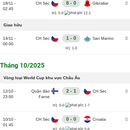
6 - 0
18/11 -
CH Séc
Gibraltar
02:45
H1:
5-0
12-1
Giao hữu
1 - 0
14/11 -
CH Séc
San Marino
00:00
H1:
1-0
Tháng 10/2025
Vòng loại World Cup khu vực Châu Âu
2 - 1
12/10 -
Quần đảo
CH Séc
23:00
Faroe
H1:
0-0
1-7
0 - 0
10/10 -
CH Séc
Croatia
01:45
H1:
0-0
5-6