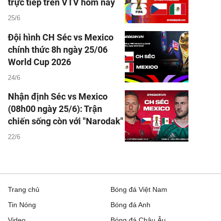
trực tiếp trên VTV hôm nay
25/6
Đội hình CH Séc vs Mexico
chính thức 8h ngày 25/06
World Cup 2026
24/6
Nhận định Séc vs Mexico
(08h00 ngày 25/6): Trận
chiến sống còn với "Narodak"
22/6
Trang chủ
Bóng đá Việt Nam
Tin Nóng
Bóng đá Anh
Video
Bóng đá Châu Âu