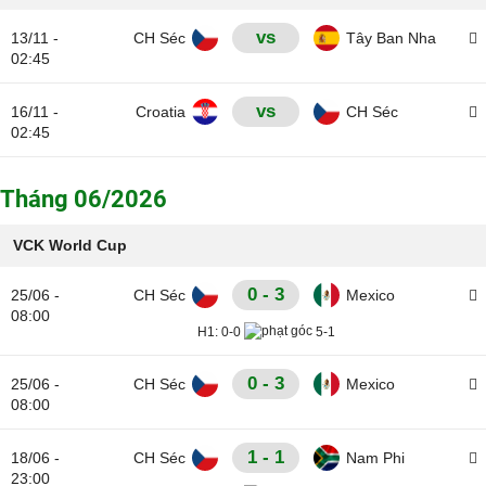
vs
13/11 -
CH Séc
Tây Ban Nha
02:45
vs
16/11 -
Croatia
CH Séc
02:45
Tháng 06/2026
VCK World Cup
0 - 3
25/06 -
CH Séc
Mexico
08:00
H1:
0-0
5-1
0 - 3
25/06 -
CH Séc
Mexico
08:00
1 - 1
18/06 -
CH Séc
Nam Phi
23:00