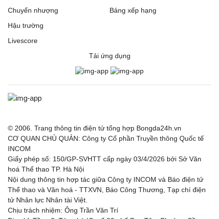
Burnley
21:00
Notts County
Chuyển nhượng
Bảng xếp hạng
Hậu trường
Burton Albion
21:00
Blackburn Rovers
Livescore
Cardiff City
21:00
Swindon Town
Tải ứng dụng
Crewe Alexandra
21:00
Accrington Stanley
Derby County
21:00
Lincoln City
Fleetwood Town
21:00
Chesterfiel
© 2006. Trang thông tin điện tử tổng hợp Bongda24h.vn
CƠ QUAN CHỦ QUẢN: Công ty Cổ phần Truyền thông Quốc tế
Gillingham
21:00
Luton Town
INCOM
Giấy phép số: 150/GP-SVHTT cấp ngày 03/4/2026 bởi Sở Văn
Grimsby Town
21:00
Blackpool
hoá Thể thao TP. Hà Nội
Nội dung thông tin hợp tác giữa Công ty INCOM và Báo điện tử
Leicester
21:00
Northampton Town
Thể thao và Văn hoá - TTXVN, Báo Công Thương, Tạp chí điện
tử Nhân lực Nhân tài Việt.
Leyton Orient
21:00
Oxford United
Chịu trách nhiệm: Ông Trần Văn Trí