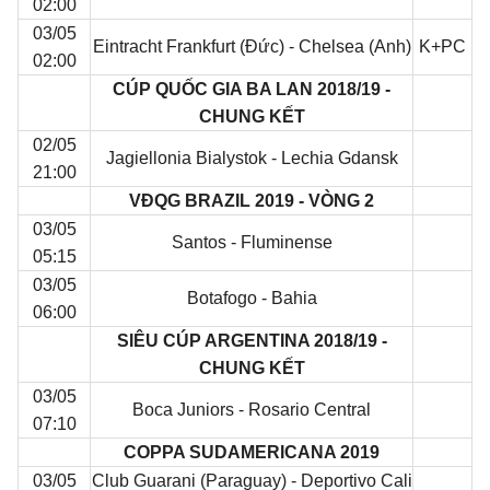
02:00
03/05
Eintracht Frankfurt (Đức) - Chelsea (Anh)
K+PC
02:00
CÚP QUỐC GIA BA LAN 2018/19 -
CHUNG KẾT
02/05
Jagiellonia Bialystok - Lechia Gdansk
21:00
VĐQG BRAZIL 2019 - VÒNG 2
03/05
Santos - Fluminense
05:15
03/05
Botafogo - Bahia
06:00
SIÊU CÚP ARGENTINA 2018/19 -
CHUNG KẾT
03/05
Boca Juniors - Rosario Central
07:10
COPPA SUDAMERICANA 2019
03/05
Club Guarani (Paraguay) - Deportivo Cali