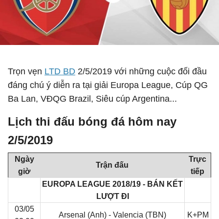
Trọn vẹn
LTD BD
2/5/2019 với những cuộc đối đầu
đáng chú ý diễn ra tại giải Europa League, Cúp QG
Ba Lan, VĐQG Brazil, Siêu cúp Argentina...
Lịch thi đấu bóng đá hôm nay
2/5/2019
Ngày
Trực
Trận đấu
giờ
tiếp
EUROPA LEAGUE 2018/19 - BÁN KẾT
LƯỢT ĐI
03/05
Arsenal (Anh) - Valencia (TBN)
K+PM