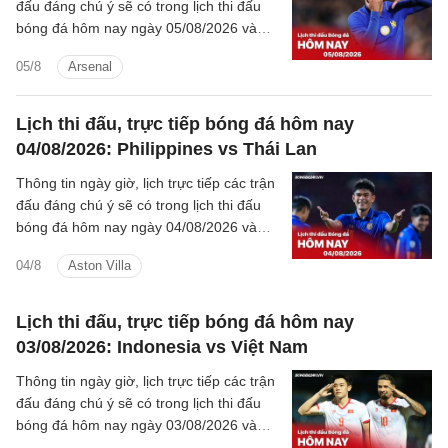
đấu đáng chú ý sẽ có trong lịch thi đấu
bóng đá hôm nay ngày 05/08/2026 và
rạng sáng mai cùng kênh phát sóng trực
05/8
Arsenal
tiếp.
Lịch thi đấu, trực tiếp bóng đá hôm nay
04/08/2026: Philippines vs Thái Lan
Thông tin ngày giờ, lịch trực tiếp các trận
đấu đáng chú ý sẽ có trong lịch thi đấu
bóng đá hôm nay ngày 04/08/2026 và
rạng sáng mai cùng kênh phát sóng trực
04/8
Aston Villa
tiếp.
Lịch thi đấu, trực tiếp bóng đá hôm nay
03/08/2026: Indonesia vs Việt Nam
Thông tin ngày giờ, lịch trực tiếp các trận
đấu đáng chú ý sẽ có trong lịch thi đấu
bóng đá hôm nay ngày 03/08/2026 và
rạng sáng mai cùng kênh phát sóng trực