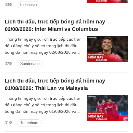
03/8
Indonesia
tiếp.
Lịch thi đấu, trực tiếp bóng đá hôm nay
02/08/2026: Inter Miami vs Columbus
Thông tin ngày giờ, lịch trực tiếp các trận
đấu đáng chú ý sẽ có trong lịch thi đấu
bóng đá hôm nay ngày 02/08/2026 và
rạng sáng mai cùng kênh phát sóng trực
02/8
Sunderland
tiếp.
Lịch thi đấu, trực tiếp bóng đá hôm nay
01/08/2026: Thái Lan vs Malaysia
Thông tin ngày giờ, lịch trực tiếp các trận
đấu đáng chú ý sẽ có trong lịch thi đấu
bóng đá hôm nay ngày 01/08/2026 và
rạng sáng mai cùng kênh phát sóng trực
01/8
Tottenham
tiếp.