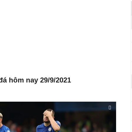
 đá hôm nay 29/9/2021