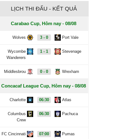
LỊCH THI ĐẤU - KẾT QUẢ
Carabao Cup, Hôm nay - 08/08
Wolves
3 - 0
Port Vale
Wycombe
1 - 1
Stevenage
Wanderers
Middlesbrou
0 - 0
Wrexham
Concacaf League Cup, Hôm nay - 08/08
Charlotte
06:30
Atlas
Columbus
06:30
Pachuca
Crew
FC Cincinnati
07:00
Pumas