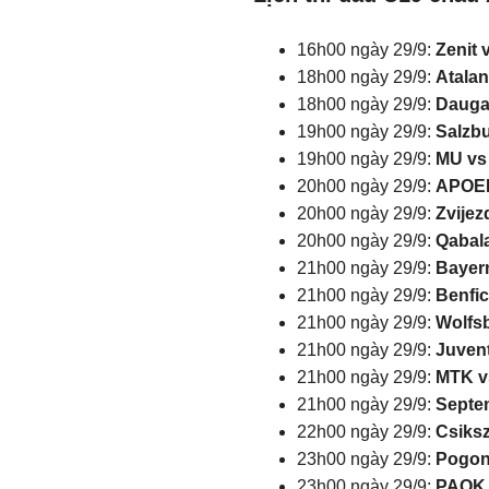
16h00 ngày 29/9:
Zenit 
18h00 ngày 29/9:
Atala
18h00 ngày 29/9:
Dauga
19h00 ngày 29/9:
Salzbu
19h00 ngày 29/9:
MU vs 
20h00 ngày 29/9:
APOEL
20h00 ngày 29/9:
Zvijez
20h00 ngày 29/9:
Qabal
21h00 ngày 29/9:
Bayer
21h00 ngày 29/9:
Benfic
21h00 ngày 29/9:
Wolfsb
21h00 ngày 29/9:
Juven
21h00 ngày 29/9:
MTK v
21h00 ngày 29/9:
Septem
22h00 ngày 29/9:
Csiks
23h00 ngày 29/9:
Pogon
23h00 ngày 29/9:
PAOK v