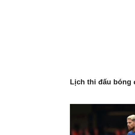
Lịch thi đấu bóng