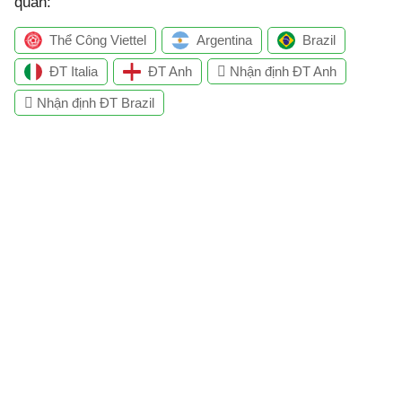
quan:
Thể Công Viettel
Argentina
Brazil
ĐT Italia
ĐT Anh
Nhận định ĐT Anh
Nhận định ĐT Brazil