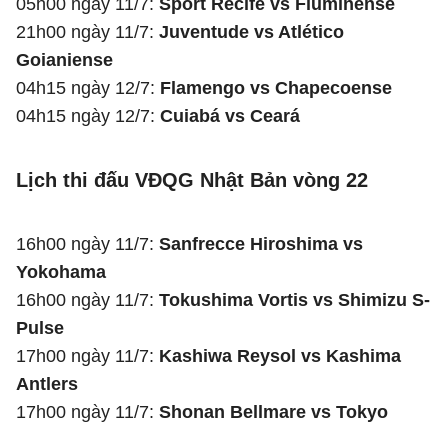
05h00 ngày 11/7:
Sport Recife vs Fluminense
21h00 ngày 11/7:
Juventude vs Atlético
Goianiense
04h15 ngày 12/7:
Flamengo vs Chapecoense
04h15 ngày 12/7:
Cuiabá vs Ceará
Lịch thi đấu VĐQG Nhật Bản vòng 22
16h00 ngày 11/7:
Sanfrecce Hiroshima vs
Yokohama
16h00 ngày 11/7:
Tokushima Vortis vs Shimizu S-
Pulse
17h00 ngày 11/7:
Kashiwa Reysol vs Kashima
Antlers
17h00 ngày 11/7:
Shonan Bellmare vs Tokyo