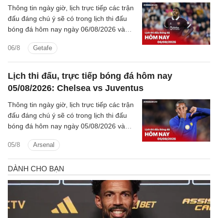
Thông tin ngày giờ, lịch trực tiếp các trận
đấu đáng chú ý sẽ có trong lịch thi đấu
bóng đá hôm nay ngày 06/08/2026 và
rạng sáng mai cùng kênh phát sóng trực
06/8
Getafe
tiếp.
Lịch thi đấu, trực tiếp bóng đá hôm nay
05/08/2026: Chelsea vs Juventus
Thông tin ngày giờ, lịch trực tiếp các trận
đấu đáng chú ý sẽ có trong lịch thi đấu
bóng đá hôm nay ngày 05/08/2026 và
rạng sáng mai cùng kênh phát sóng trực
05/8
Arsenal
tiếp.