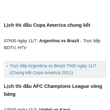
Lịch thi đấu Copa America chung kết
07h00 ngày 11/7:
Argentina vs Brazil
- Trực tiếp
BDTV, HTV
Trực tiếp Argentina vs Brazil 7h00 ngày 11/7
(Chung kết Copa America 2021)
Lịch thi đấu AFC Champions League vòng
bảng
17h00 ngày 11/7:
Viettel vs Kaya