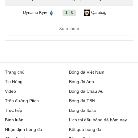
Dynamo Kyiv
1 - 0
Qarabag
FC Sheriff
1 - 3
St. Gallen
Xem thêm
Inter Club d'Escaldes
2 - 0
Flora Tallinn
Debrecen
0 - 3
FC Copenhagen
Zalgiris Vilnius
2 - 5
Hajduk Split
Trang chủ
Bóng đá Việt Nam
Tin Nóng
Bóng đá Anh
Riga FC
1 - 0
Gyori ETO
Video
Bóng đá Châu Âu
IFK Gothenburg
0 - 1
Gent
Trên đường Pitch
Bóng đá TBN
Rakow Czestochowa
0 - 0
Hammarby IF
Trực tiếp
Bóng đá Italia
Bình luận
Lịch thi đấu bóng đá hôm nay
Beitar Jerusalem
1 - 2
Austria Wien
Nhận định bóng đá
Kết quả bóng đá
FC Twente
6 - 0
DAC 1904 Dunajska