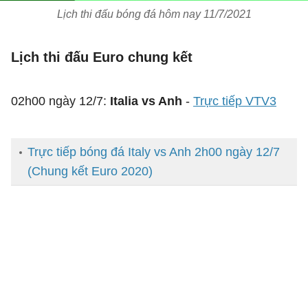
Lịch thi đấu bóng đá hôm nay 11/7/2021
Lịch thi đấu Euro chung kết
02h00 ngày 12/7:
Italia vs Anh
-
Trực tiếp VTV3
Trực tiếp bóng đá Italy vs Anh 2h00 ngày 12/7
(Chung kết Euro 2020)