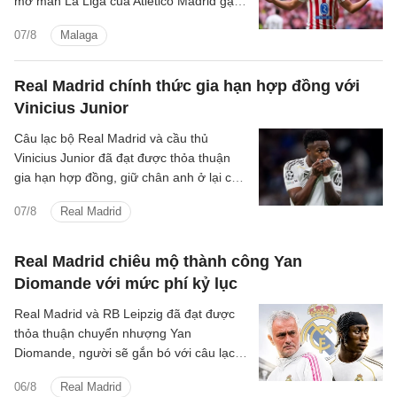
mở màn La Liga của Atletico Madrid gặp
Malaga ngày 19/8 tại sân Metropolitano.
07/8
Malaga
Real Madrid chính thức gia hạn hợp đồng với
Vinicius Junior
Câu lạc bộ Real Madrid và cầu thủ
Vinicius Junior đã đạt được thỏa thuận
gia hạn hợp đồng, giữ chân anh ở lại câu
lạc bộ đến ngày 30 tháng 6 năm 2032.
07/8
Real Madrid
Real Madrid chiêu mộ thành công Yan
Diomande với mức phí kỷ lục
Real Madrid và RB Leipzig đã đạt được
thỏa thuận chuyển nhượng Yan
Diomande, người sẽ gắn bó với câu lạc
bộ trong 7 mùa giải tiếp theo, cho đến
06/8
Real Madrid
ngày 30 tháng 6 năm 2033.