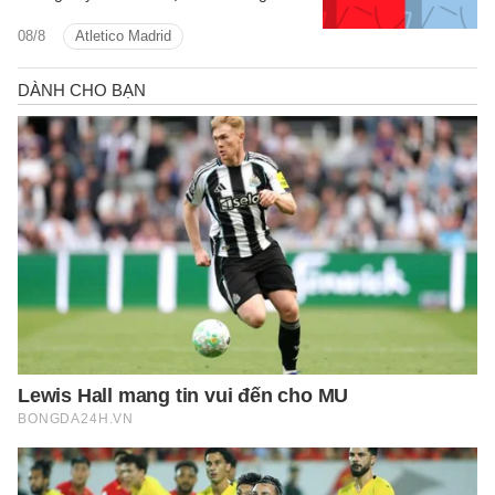
dàng với thầy trò Enzo Maresca.
08/8
Atletico Madrid