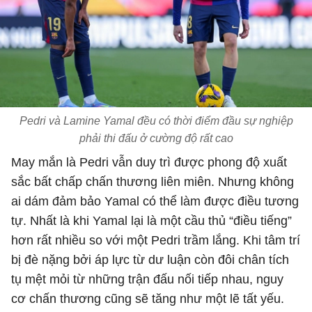
Pedri và Lamine Yamal đều có thời điểm đầu sự nghiệp
phải thi đấu ở cường độ rất cao
May mắn là Pedri vẫn duy trì được phong độ xuất
sắc bất chấp chấn thương liên miên. Nhưng không
ai dám đảm bảo Yamal có thể làm được điều tương
tự. Nhất là khi Yamal lại là một cầu thủ “điều tiếng”
hơn rất nhiều so với một Pedri trầm lắng. Khi tâm trí
bị đè nặng bởi áp lực từ dư luận còn đôi chân tích
tụ mệt mỏi từ những trận đấu nối tiếp nhau, nguy
cơ chấn thương cũng sẽ tăng như một lẽ tất yếu.