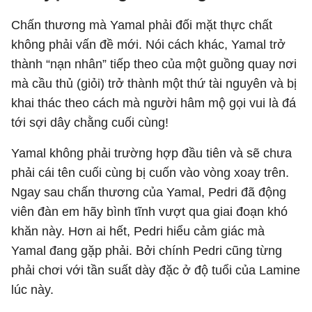
Chấn thương mà Yamal phải đối mặt thực chất
không phải vấn đề mới. Nói cách khác, Yamal trở
thành “nạn nhân” tiếp theo của một guồng quay nơi
mà cầu thủ (giỏi) trở thành một thứ tài nguyên và bị
khai thác theo cách mà người hâm mộ gọi vui là đá
tới sợi dây chằng cuối cùng!
Yamal không phải trường hợp đầu tiên và sẽ chưa
phải cái tên cuối cùng bị cuốn vào vòng xoay trên.
Ngay sau chấn thương của Yamal, Pedri đã động
viên đàn em hãy bình tĩnh vượt qua giai đoạn khó
khăn này. Hơn ai hết, Pedri hiểu cảm giác mà
Yamal đang gặp phải. Bởi chính Pedri cũng từng
phải chơi với tần suất dày đặc ở độ tuổi của Lamine
lúc này.