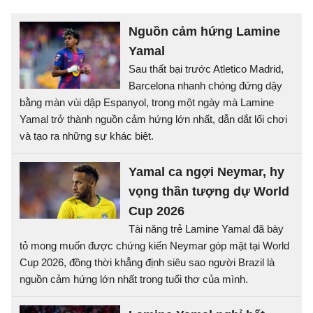
Nguồn cảm hứng Lamine
Yamal
Sau thất bại trước Atletico Madrid,
Barcelona nhanh chóng đứng dậy
bằng màn vùi dập Espanyol, trong một ngày mà Lamine
Yamal trở thành nguồn cảm hứng lớn nhất, dẫn dắt lối chơi
và tạo ra những sự khác biệt.
Yamal ca ngợi Neymar, hy
vọng thần tượng dự World
Cup 2026
Tài năng trẻ Lamine Yamal đã bày
tỏ mong muốn được chứng kiến Neymar góp mặt tại World
Cup 2026, đồng thời khẳng định siêu sao người Brazil là
nguồn cảm hứng lớn nhất trong tuổi thơ của mình.