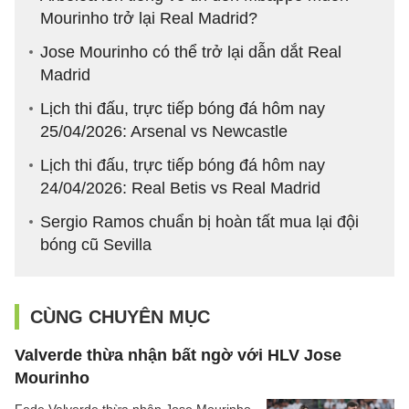
Mourinho trở lại Real Madrid?
Jose Mourinho có thể trở lại dẫn dắt Real
Madrid
Lịch thi đấu, trực tiếp bóng đá hôm nay
25/04/2026: Arsenal vs Newcastle
Lịch thi đấu, trực tiếp bóng đá hôm nay
24/04/2026: Real Betis vs Real Madrid
Sergio Ramos chuẩn bị hoàn tất mua lại đội
bóng cũ Sevilla
CÙNG CHUYÊN MỤC
Valverde thừa nhận bất ngờ với HLV Jose
Mourinho