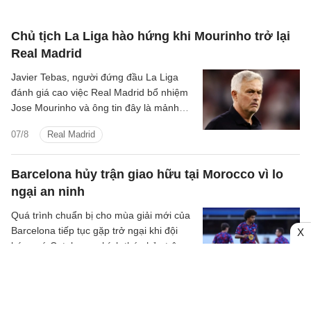
Chủ tịch La Liga hào hứng khi Mourinho trở lại
Real Madrid
Javier Tebas, người đứng đầu La Liga
đánh giá cao việc Real Madrid bổ nhiệm
Jose Mourinho và ông tin đây là mảnh
ghép Los Blancos cần.
07/8
Real Madrid
Barcelona hủy trận giao hữu tại Morocco vì lo
ngại an ninh
Quá trình chuẩn bị cho mùa giải mới của
Barcelona tiếp tục gặp trở ngại khi đội
X
bóng xứ Catalunya chính thức hủy trận
giao hữu với IR Tangier vì những lo ngại
07/8
Barcelona
liên quan đến tình hình an ninh tại khu
vực Bắc Phi.