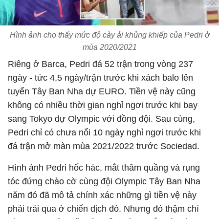
Hình ảnh cho thấy mức độ cày ải khủng khiếp của Pedri ở
mùa 2020/2021
Riêng ở Barca, Pedri đá 52 trận trong vòng 237
ngày - tức 4,5 ngày/trận trước khi xách balo lên
tuyển Tây Ban Nha dự EURO. Tiền vệ này cũng
không có nhiều thời gian nghỉ ngơi trước khi bay
sang Tokyo dự Olympic với đồng đội. Sau cùng,
Pedri chỉ có chưa nổi 10 ngày nghỉ ngơi trước khi
đá trận mở màn mùa 2021/2022 trước Sociedad.
Hình ảnh Pedri hốc hác, mắt thâm quầng và rụng
tóc đứng chào cờ cùng đội Olympic Tây Ban Nha
năm đó đã mô tả chính xác những gì tiền vệ này
phải trải qua ở chiến dịch đó. Nhưng đó thậm chí