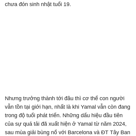
chưa đón sinh nhật tuổi 19.
Nhưng trưởng thành tới đâu thì cơ thể con người
vẫn tồn tại giới hạn, nhất là khi Yamal vẫn còn đang
trong độ tuổi phát triển. Những dấu hiệu đầu tiên
của sự quá tải đã xuất hiện ở Yamal từ năm 2024,
sau mùa giải bùng nổ với Barcelona và ĐT Tây Ban