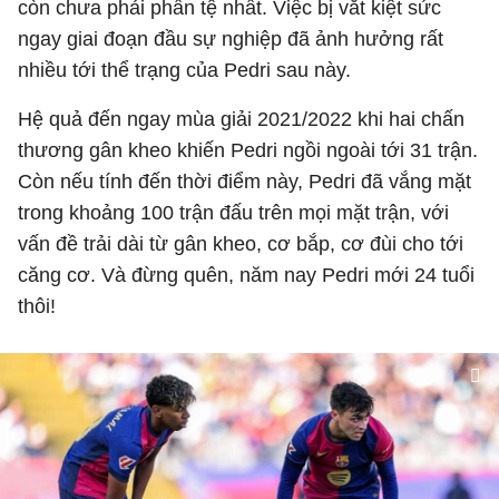
còn chưa phải phần tệ nhất. Việc bị vắt kiệt sức
ngay giai đoạn đầu sự nghiệp đã ảnh hưởng rất
nhiều tới thể trạng của Pedri sau này.
Hệ quả đến ngay mùa giải 2021/2022 khi hai chấn
thương gân kheo khiến Pedri ngồi ngoài tới 31 trận.
Còn nếu tính đến thời điểm này, Pedri đã vắng mặt
trong khoảng 100 trận đấu trên mọi mặt trận, với
vấn đề trải dài từ gân kheo, cơ bắp, cơ đùi cho tới
căng cơ. Và đừng quên, năm nay Pedri mới 24 tuổi
thôi!