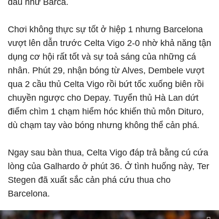
đầu như Barca.
Chơi không thực sự tốt ở hiệp 1 nhưng Barcelona
vượt lên dẫn trước Celta Vigo 2-0 nhờ khả năng tận
dụng cơ hội rất tốt và sự toả sáng của những cá
nhân. Phút 29, nhận bóng từ Alves, Dembele vượt
qua 2 cầu thủ Celta Vigo rồi bứt tốc xuống biên rồi
chuyền ngược cho Depay. Tuyển thủ Hà Lan dứt
điểm chìm 1 chạm hiểm hóc khiến thủ môn Dituro,
dù chạm tay vào bóng nhưng không thể cản phá.
Ngay sau bàn thua, Celta Vigo đáp trả bằng cú cứa
lòng của Galhardo ở phút 36. Ở tình huống này, Ter
Stegen đã xuất sắc cản phá cứu thua cho
Barcelona.