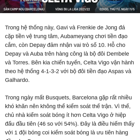
Trong hệ thống này, Gavi và Frenkie de Jong đá
cặp tiền vệ trung tâm, Aubameyang chơi tiền đạo
cắm, còn Depay đảm nhận vai trò số 10. Hỗ cho
Depay và Auba trên hàng công là bộ đôi Dembele
và Torres. Bên kia chiến tuyến, Celta Vigo vận hành
theo hệ thống 4-1-3-2 với bộ đôi tiền đạo Aspas và
Galhardo.
Trong ngày mất Busquets, Barcelona gặp rất nhiều
khó khăn nên không thể kiểm soát thế trận. Vì thế,
chủ nhà kiểm soát bóng ít hơn Celta Vigo ở hiệp
đấu đầu tiên (46 so với 54%). Đây là điều hiếm thấy
với 1 đội bóng coi kiểm soát bóng là ưu tiên hàng