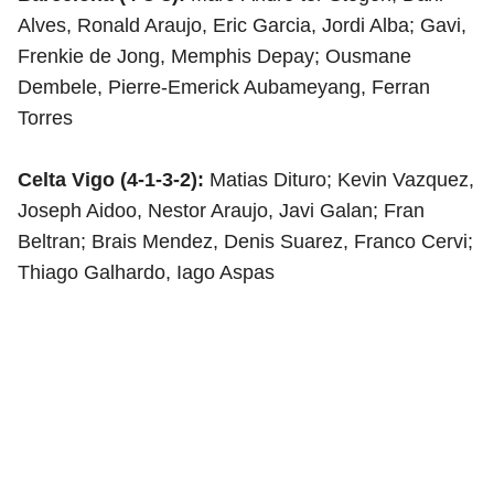
Alves, Ronald Araujo, Eric Garcia, Jordi Alba; Gavi,
Frenkie de Jong, Memphis Depay; Ousmane
Dembele, Pierre-Emerick Aubameyang, Ferran
Torres
Celta Vigo (4-1-3-2):
Matias Dituro; Kevin Vazquez,
Joseph Aidoo, Nestor Araujo, Javi Galan; Fran
Beltran; Brais Mendez, Denis Suarez, Franco Cervi;
Thiago Galhardo, Iago Aspas