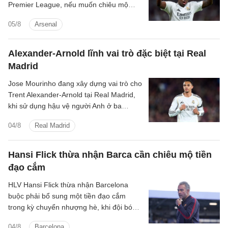
Premier League, nếu muốn chiêu mộ
ngôi sao Vinicius Junior của Real Madrid.
05/8
Arsenal
Alexander-Arnold lĩnh vai trò đặc biệt tại Real
Madrid
Jose Mourinho đang xây dựng vai trò cho
Trent Alexander-Arnold tại Real Madrid,
khi sử dụng hậu vệ người Anh ở ba
nhiệm vụ trong hệ thống chiến thuật.
04/8
Real Madrid
Hansi Flick thừa nhận Barca cần chiêu mộ tiền
đạo cắm
HLV Hansi Flick thừa nhận Barcelona
buộc phải bổ sung một tiền đạo cắm
trong kỳ chuyển nhượng hè, khi đội bóng
vẫn đang tìm kiếm người thay thế Robert
04/8
Barcelona