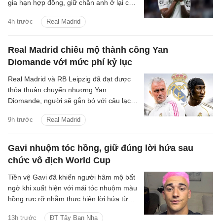
gia hạn hợp đồng, giữ chân anh ở lại câu
lạc bộ đến ngày 30 tháng 6 năm 2032.
4h trước
Real Madrid
Real Madrid chiêu mộ thành công Yan
Diomande với mức phí kỷ lục
Real Madrid và RB Leipzig đã đạt được
thỏa thuận chuyển nhượng Yan
Diomande, người sẽ gắn bó với câu lạc
bộ trong 7 mùa giải tiếp theo, cho đến
9h trước
Real Madrid
ngày 30 tháng 6 năm 2033.
Gavi nhuộm tóc hồng, giữ đúng lời hứa sau
chức vô địch World Cup
Tiền vệ Gavi đã khiến người hâm mộ bất
ngờ khi xuất hiện với mái tóc nhuộm màu
hồng rực rỡ nhằm thực hiện lời hứa từng
đưa ra nếu tuyển Tây Ban Nha vô địch
13h trước
ĐT Tây Ban Nha
World Cup 2026.