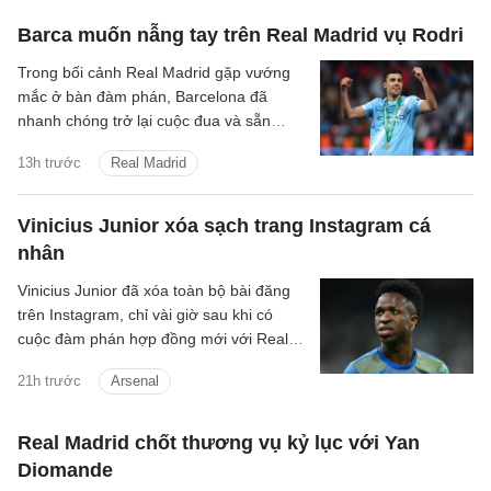
Barca muốn nẫng tay trên Real Madrid vụ Rodri
Trong bối cảnh Real Madrid gặp vướng
mắc ở bàn đàm phán, Barcelona đã
nhanh chóng trở lại cuộc đua và sẵn
sàng cạnh tranh để giành chữ ký của tiền
13h trước
Real Madrid
vệ Rodri.
Vinicius Junior xóa sạch trang Instagram cá
nhân
Vinicius Junior đã xóa toàn bộ bài đăng
trên Instagram, chỉ vài giờ sau khi có
cuộc đàm phán hợp đồng mới với Real
Madrid.
21h trước
Arsenal
Real Madrid chốt thương vụ kỷ lục với Yan
Diomande