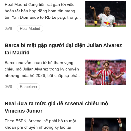
Real Madrid đang tiến rất gần tới việc
hoàn tất bản hợp đồng bom tấn mang
tên Yan Diomande từ RB Leipzig, trong
một thương vụ hứa hẹn sẽ đi vào lịch sử
05/8
Real Madrid
chuyển nhượng của cả hai đội bóng.
Barca bí mật gặp người đại diện Julian Alvarez
tại Madrid
Barcelona vẫn chưa từ bỏ tham vọng
chiêu mộ Julian Alvarez trong kỳ chuyển
nhượng mùa hè 2026, bất chấp sự phản
đối quyết liệt từ Atletico Madrid.
05/8
Barcelona
Real đưa ra mức giá để Arsenal chiêu mộ
Vinicius Junior
Theo ESPN, Arsenal sẽ phải bỏ ra một
khoản phí chuyển nhượng kỷ lục tại