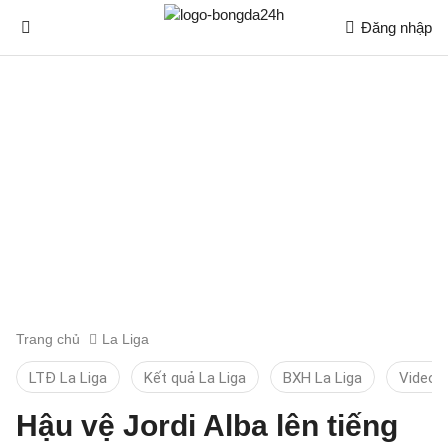
Đăng nhập
Trang chủ
La Liga
LTĐ La Liga
Kết quả La Liga
BXH La Liga
Video 
Hậu vệ Jordi Alba lên tiếng