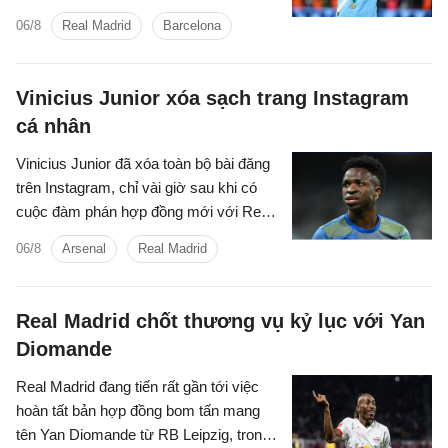
sàng cạnh tranh để giành chữ ký của
06/8
Real Madrid
Barcelona
tiền vệ Rodri.
Vinicius Junior xóa sạch trang Instagram
cá nhân
Vinicius Junior đã xóa toàn bộ bài đăng
trên Instagram, chỉ vài giờ sau khi có
cuộc đàm phán hợp đồng mới với Real
Madrid.
06/8
Arsenal
Real Madrid
Real Madrid chốt thương vụ kỷ lục với Yan
Diomande
Real Madrid đang tiến rất gần tới việc
hoàn tất bản hợp đồng bom tấn mang
tên Yan Diomande từ RB Leipzig, trong