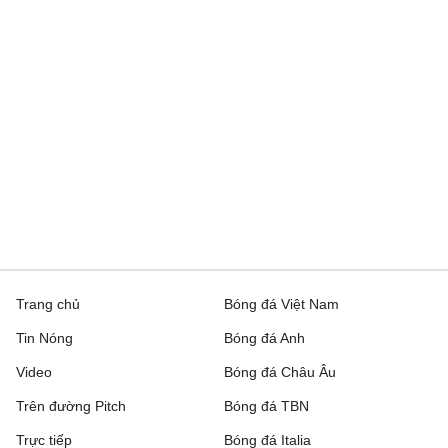
FC Sheriff
1 - 3
St. Gallen
Inter Club d'Escaldes
2 - 0
Flora Tallinn
Debrecen
0 - 3
FC Copenhagen
Zalgiris Vilnius
2 - 5
Hajduk Split
Riga FC
1 - 0
Gyori ETO
IFK Gothenburg
0 - 1
Gent
Trang chủ
Bóng đá Việt Nam
Rakow Czestochowa
0 - 0
Hammarby IF
Tin Nóng
Bóng đá Anh
Beitar Jerusalem
1 - 2
Austria Wien
Video
Bóng đá Châu Âu
FC Twente
6 - 0
DAC 1904 Dunajska
Trên đường Pitch
Bóng đá TBN
Streda
Trực tiếp
Bóng đá Italia