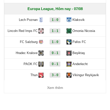
Europa League, Hôm nay - 07/08
Lech Poznan
1 - 0
Klaksvik
Lincoln Red Imps FC
1 - 1
Omonia Nicosia
FC Salzburg
1 - 0
Pafos FC
Hradec Kralove
0 - 1
Beşiktaş
PAOK FC
0 - 1
Anderlecht
Thun
3 - 0
Vikingur Reykjavik
Benfica
6 - 1
Hearts
Xem thêm
Europa Conference League, Hôm nay - 07/08
Dynamo Kyiv
1 - 0
Qarabag