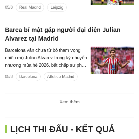
một thương vụ hứa hẹn sẽ đi vào lịch
05/8
Real Madrid
Leipzig
sử chuyển nhượng của cả hai đội bóng.
Barca bí mật gặp người đại diện Julian
Alvarez tại Madrid
Barcelona vẫn chưa từ bỏ tham vọng
chiêu mộ Julian Alvarez trong kỳ chuyển
nhượng mùa hè 2026, bất chấp sự phản
đối quyết liệt từ Atletico Madrid.
05/8
Barcelona
Atletico Madrid
Xem thêm
LỊCH THI ĐẤU - KẾT QUẢ