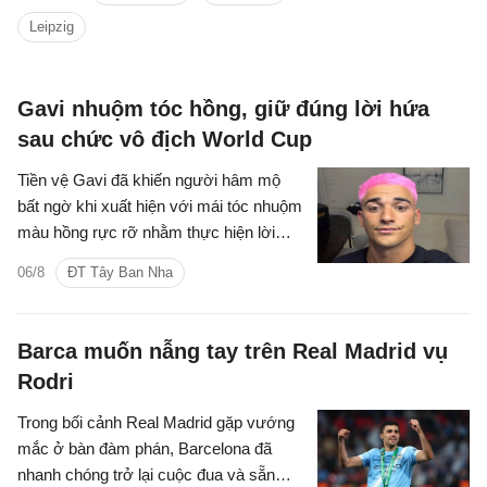
ngày 30 tháng 6 năm 2033.
Leipzig
Gavi nhuộm tóc hồng, giữ đúng lời hứa
sau chức vô địch World Cup
Tiền vệ Gavi đã khiến người hâm mộ
bất ngờ khi xuất hiện với mái tóc nhuộm
màu hồng rực rỡ nhằm thực hiện lời
hứa từng đưa ra nếu tuyển Tây Ban
06/8
ĐT Tây Ban Nha
Nha vô địch World Cup 2026.
Barca muốn nẫng tay trên Real Madrid vụ
Rodri
Trong bối cảnh Real Madrid gặp vướng
mắc ở bàn đàm phán, Barcelona đã
nhanh chóng trở lại cuộc đua và sẵn