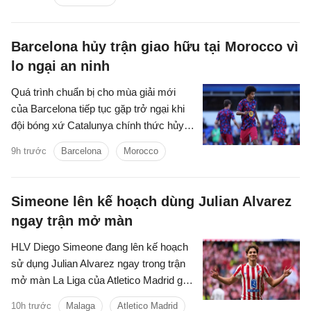
Barcelona hủy trận giao hữu tại Morocco vì
lo ngại an ninh
Quá trình chuẩn bị cho mùa giải mới
của Barcelona tiếp tục gặp trở ngại khi
đội bóng xứ Catalunya chính thức hủy
trận giao hữu với IR Tangier vì những lo
9h trước
Barcelona
Morocco
ngại liên quan đến tình hình an ninh tại
khu vực Bắc Phi.
Simeone lên kế hoạch dùng Julian Alvarez
ngay trận mở màn
HLV Diego Simeone đang lên kế hoạch
sử dụng Julian Alvarez ngay trong trận
mở màn La Liga của Atletico Madrid gặp
Malaga ngày 19/8 tại sân Metropolitano.
10h trước
Malaga
Atletico Madrid