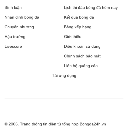
Hapoel Tel Aviv
2 - 0
GKS Katowice
Bình luận
Lịch thi đấu bóng đá hôm nay
Nhận định bóng đá
Kết quả bóng đá
Ajax
3 - 1
Shelbourne
Chuyển nhượng
Bảng xếp hạng
Borac Banja Luka
1 - 0
Maxline Vitebsk
Hậu trường
Giới thiệu
Lugano
2 - 0
NSI Runavik
Livescore
Điều khoản sử dụng
Valur
0 - 2
Chính sách bảo mật
FC Nordsjaelland
Liên hệ quảng cáo
SC Braga
1 - 0
Dinamo Minsk
Tải ứng dụng
Bohemian FC
0 - 2
FC Midtjylland
Rijeka
1 - 0
Ilves
Hibernian
2 - 1
KF Shkendija
Partizan Beograd
3 - 0
Tobol Kostanay
© 2006. Trang thông tin điện tử tổng hợp Bongda24h.vn