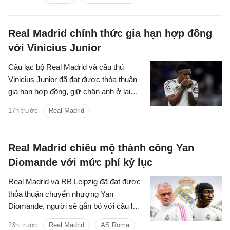
Real Madrid chính thức gia hạn hợp đồng
với Vinicius Junior
Câu lạc bộ Real Madrid và cầu thủ
Vinicius Junior đã đạt được thỏa thuận
gia hạn hợp đồng, giữ chân anh ở lại
câu lạc bộ đến ngày 30 tháng 6 năm
17h trước
Real Madrid
2032.
Real Madrid chiêu mộ thành công Yan
Diomande với mức phí kỷ lục
Real Madrid và RB Leipzig đã đạt được
thỏa thuận chuyển nhượng Yan
Diomande, người sẽ gắn bó với câu lạc
bộ trong 7 mùa giải tiếp theo, cho đến
23h trước
Real Madrid
AS Roma