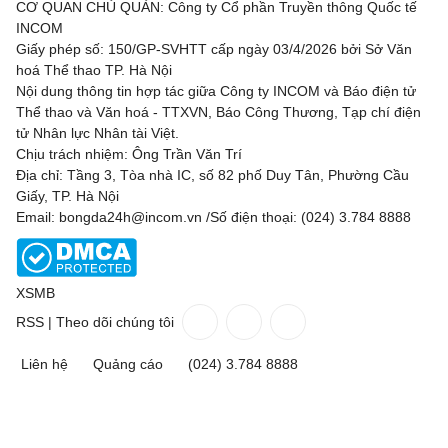
CƠ QUAN CHỦ QUẢN: Công ty Cổ phần Truyền thông Quốc tế
Tre Fiori
1 - 4
Drita
INCOM
Giấy phép số: 150/GP-SVHTT cấp ngày 03/4/2026 bởi Sở Văn
Carabao Cup, Hôm nay - 07/08
hoá Thể thao TP. Hà Nội
Nội dung thông tin hợp tác giữa Công ty INCOM và Báo điện tử
Bristol City
0 - 1
Walsall
Thể thao và Văn hoá - TTXVN, Báo Công Thương, Tạp chí điện
tử Nhân lực Nhân tài Việt.
Chịu trách nhiệm: Ông Trần Văn Trí
Concacaf League Cup, Hôm nay - 07/08
Địa chỉ: Tầng 3, Tòa nhà IC, số 82 phố Duy Tân, Phường Cầu
Giấy, TP. Hà Nội
New York City FC
2 - 0
Club Santos Laguna
Email: bongda24h@incom.vn /Số điện thoại: (024) 3.784 8888
Cruz Azul
1 - 0
Philadelphia Union
Chicago Fire
2 - 0
Necaxa
XSMB
RSS
|
Theo dõi chúng tôi
Austin FC
2 - 0
Tijuana
Liên hệ
Quảng cáo
(024) 3.784 8888
CF America
3 - 1
San Diego
Portland Timbers
5 - 2
Puebla