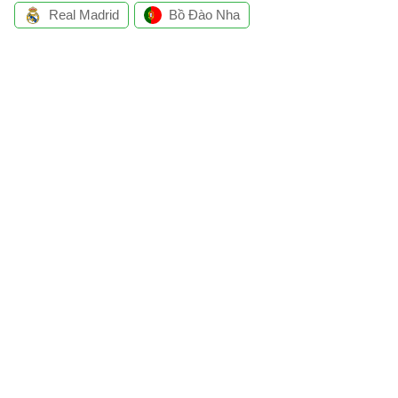
Real Madrid
Bồ Đào Nha