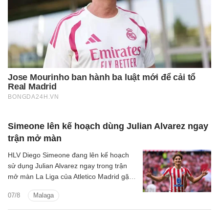
Simeone lên kế hoạch dùng Julian Alvarez ngay
trận mở màn
HLV Diego Simeone đang lên kế hoạch
sử dụng Julian Alvarez ngay trong trận
mở màn La Liga của Atletico Madrid gặp
Malaga ngày 19/8 tại sân Metropolitano.
07/8
Malaga