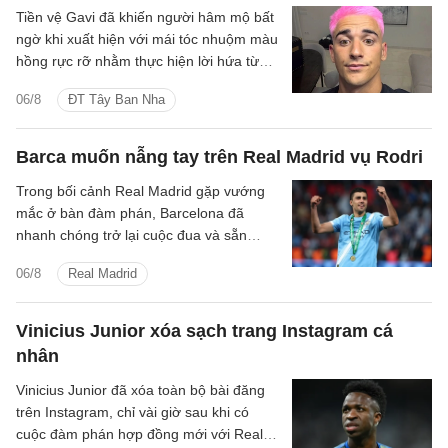
Tiền vệ Gavi đã khiến người hâm mộ bất
ngờ khi xuất hiện với mái tóc nhuộm màu
hồng rực rỡ nhằm thực hiện lời hứa từng
đưa ra nếu tuyển Tây Ban Nha vô địch
06/8
ĐT Tây Ban Nha
World Cup 2026.
Barca muốn nẫng tay trên Real Madrid vụ Rodri
Trong bối cảnh Real Madrid gặp vướng
mắc ở bàn đàm phán, Barcelona đã
nhanh chóng trở lại cuộc đua và sẵn
sàng cạnh tranh để giành chữ ký của tiền
06/8
Real Madrid
vệ Rodri.
Vinicius Junior xóa sạch trang Instagram cá
nhân
Vinicius Junior đã xóa toàn bộ bài đăng
trên Instagram, chỉ vài giờ sau khi có
cuộc đàm phán hợp đồng mới với Real