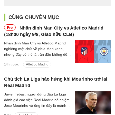
CÙNG CHUYÊN MỤC
Pro
Nhận định Man City vs Atletico Madrid
(18h00 ngày 9/8, Giao hữu CLB)
Nhận định Man City vs Atletico Madrid
nghiêng một chút về phía Man xanh,
nhưng đây có thể là trận đấu không dễ
dàng với thầy trò Enzo Maresca.
14h trước
Atletico Madrid
Chủ tịch La Liga hào hứng khi Mourinho trở lại
Real Madrid
Javier Tebas, người đứng đầu La Liga
đánh giá cao việc Real Madrid bổ nhiệm
Jose Mourinho và ông tin đây là mảnh
ghép Los Blancos cần.