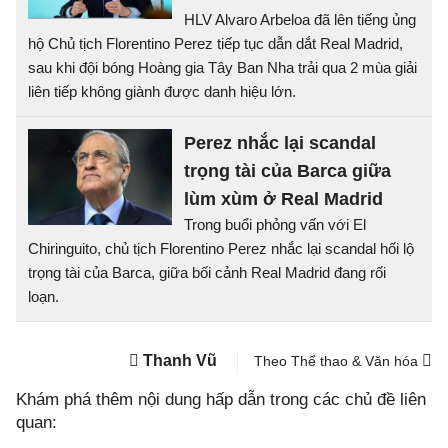
HLV Alvaro Arbeloa đã lên tiếng ủng
hộ Chủ tịch Florentino Perez tiếp tục dẫn dắt Real Madrid,
sau khi đội bóng Hoàng gia Tây Ban Nha trải qua 2 mùa giải
liên tiếp không giành được danh hiệu lớn.
Perez nhắc lại scandal
trọng tài của Barca giữa
lùm xùm ở Real Madrid
Trong buổi phỏng vấn với El
Chiringuito, chủ tịch Florentino Perez nhắc lại scandal hối lộ
trọng tài của Barca, giữa bối cảnh Real Madrid đang rối
loạn.
Thanh Vũ
Theo Thể thao & Văn hóa
Khám phá thêm nội dung hấp dẫn trong các chủ đề liên
quan: