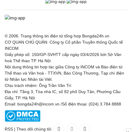
© 2006. Trang thông tin điện tử tổng hợp Bongda24h.vn
CƠ QUAN CHỦ QUẢN: Công ty Cổ phần Truyền thông Quốc tế
INCOM
Giấy phép số: 150/GP-SVHTT cấp ngày 03/4/2026 bởi Sở Văn
hoá Thể thao TP. Hà Nội
Nội dung thông tin hợp tác giữa Công ty INCOM và Báo điện tử
Thể thao và Văn hoá - TTXVN, Báo Công Thương, Tạp chí điện
tử Nhân lực Nhân tài Việt.
Chịu trách nhiệm: Ông Trần Văn Trí
Địa chỉ: Tầng 3, Tòa nhà IC, số 82 phố Duy Tân, Phường Cầu
Giấy, TP. Hà Nội
Email: bongda24h@incom.vn /Số điện thoại: (024) 3.784 8888
RSS
|
Theo dõi chúng tôi