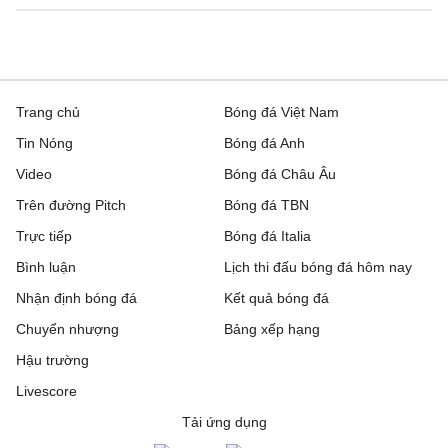
Trang chủ
Bóng đá Việt Nam
Tin Nóng
Bóng đá Anh
Video
Bóng đá Châu Âu
Trên đường Pitch
Bóng đá TBN
Trực tiếp
Bóng đá Italia
Bình luận
Lịch thi đấu bóng đá hôm nay
Nhận định bóng đá
Kết quả bóng đá
Chuyển nhượng
Bảng xếp hạng
Hậu trường
Livescore
Tải ứng dụng