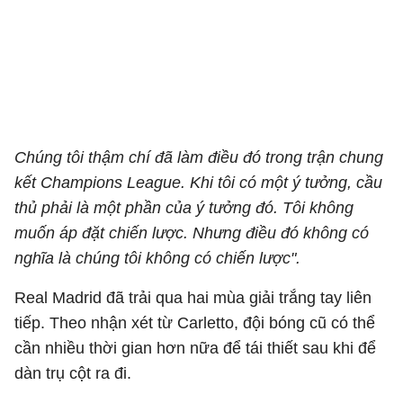
Chúng tôi thậm chí đã làm điều đó trong trận chung
kết Champions League. Khi tôi có một ý tưởng, cầu
thủ phải là một phần của ý tưởng đó. Tôi không
muốn áp đặt chiến lược. Nhưng điều đó không có
nghĩa là chúng tôi không có chiến lược".
Real Madrid đã trải qua hai mùa giải trắng tay liên
tiếp. Theo nhận xét từ Carletto, đội bóng cũ có thể
cần nhiều thời gian hơn nữa để tái thiết sau khi để
dàn trụ cột ra đi.