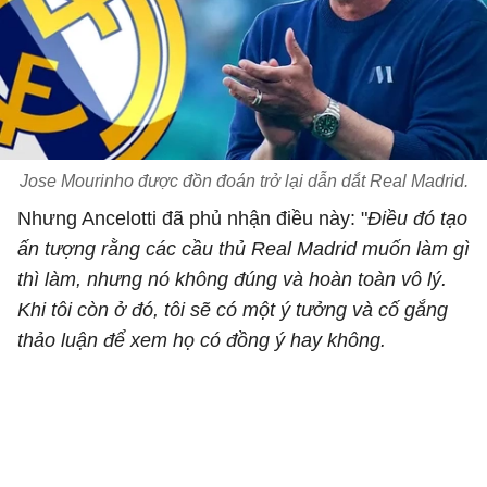
Jose Mourinho được đồn đoán trở lại dẫn dắt Real Madrid.
Nhưng Ancelotti đã phủ nhận điều này: "
Điều đó tạo
ấn tượng rằng các cầu thủ Real Madrid muốn làm gì
thì làm, nhưng nó không đúng và hoàn toàn vô lý.
Khi tôi còn ở đó, tôi sẽ có một ý tưởng và cố gắng
thảo luận để xem họ có đồng ý hay không.