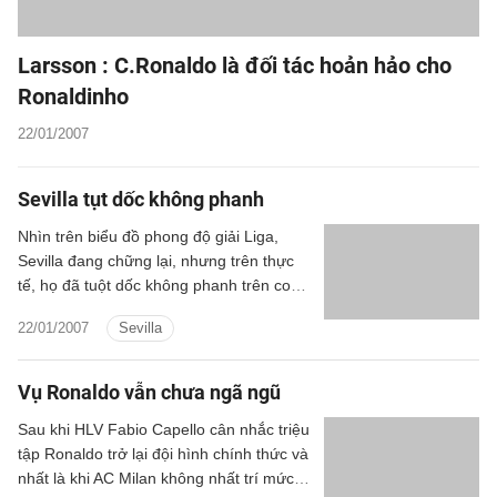
Larsson : C.Ronaldo là đối tác hoản hảo cho
Ronaldinho
22/01/2007
Sevilla tụt dốc không phanh
Nhìn trên biểu đồ phong độ giải Liga,
Sevilla đang chững lại, nhưng trên thực
tế, họ đã tuột dốc không phanh trên con
đường cạnh tranh ngôi vô địch với
22/01/2007
Sevilla
Barcelona và Real Madrid.
Vụ Ronaldo vẫn chưa ngã ngũ
Sau khi HLV Fabio Capello cân nhắc triệu
tập Ronaldo trở lại đội hình chính thức và
nhất là khi AC Milan không nhất trí mức