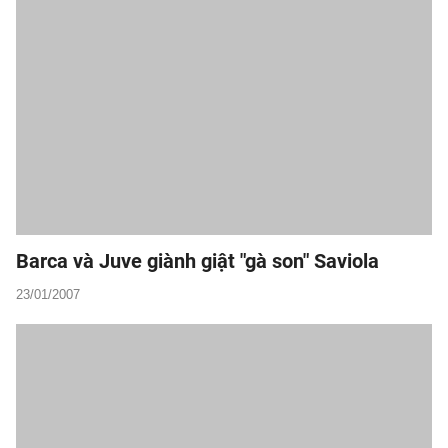
Barca và Juve giành giật "gà son" Saviola
23/01/2007