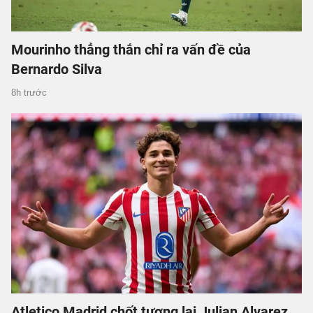
Mourinho thẳng thắn chỉ ra vấn đề của
Bernardo Silva
8h trước
Atletico Madrid chốt tương lai Julian Alvarez