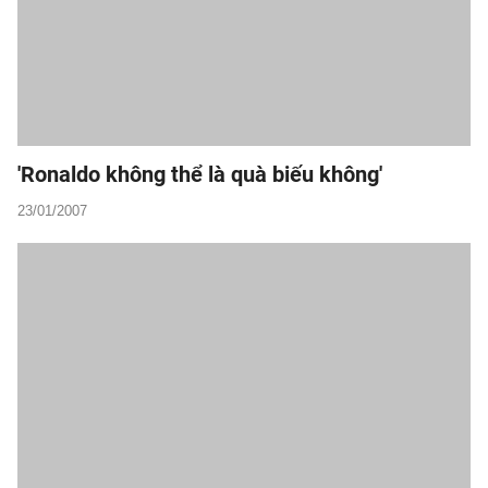
'Ronaldo không thể là quà biếu không'
23/01/2007