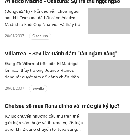
Atletico Madrid - Osasuna: Sự trả thù ngọt ngào
(Bongda24h) - Nỗi đau vẫn chưa nguôi
sau khi Osasuna đã hất cẳng Atletico
Madrid ra khỏi Cup Nhà Vua và thầy trò
ông Javier Aguirre đang sục sôi quyết
20/01/2007
Osasuna
tâm trả thù.
Villarreal - Sevilla: Đánh đắm "tàu ngầm vàng"
Đụng độ Villarreal trên sân El Madrigal
lần này, thầy trò ông Juande Ramos
đang rất quyết tâm để dành chiến thắng
đầu tiên của năm 2007 tại La Liga.
20/01/2007
Sevilla
Sevilla sẽ đánh đắm “tàu ngầm vàng” để
giữ vững ngôi đầu bảng?
Chelsea sẽ mua Ronaldinho với mức giá kỷ lục?
Kỷ lục chuyển nhượng cầu thủ trên thế
giới hiện vẫn thuộc về thương vụ 76 triệu
euro, khi Zidane chuyển từ Juve sang