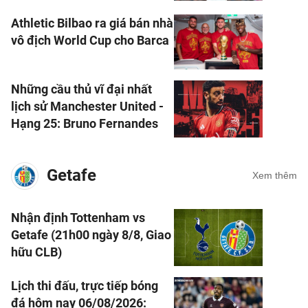
Athletic Bilbao ra giá bán nhà
vô địch World Cup cho Barca
Những cầu thủ vĩ đại nhất
lịch sử Manchester United -
Hạng 25: Bruno Fernandes
Getafe
Xem thêm
Nhận định Tottenham vs
Getafe (21h00 ngày 8/8, Giao
hữu CLB)
Lịch thi đấu, trực tiếp bóng
đá hôm nay 06/08/2026: