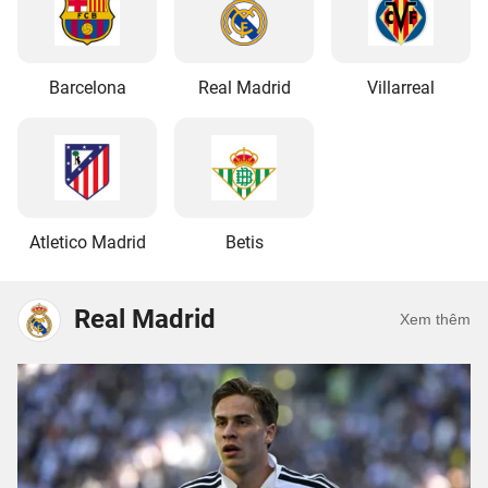
Barcelona
Real Madrid
Villarreal
Atletico Madrid
Betis
Real Madrid
Xem thêm