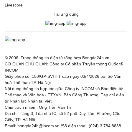
Livescore
Tải ứng dụng
© 2006. Trang thông tin điện tử tổng hợp Bongda24h.vn
CƠ QUAN CHỦ QUẢN: Công ty Cổ phần Truyền thông Quốc tế
INCOM
Giấy phép số: 150/GP-SVHTT cấp ngày 03/4/2026 bởi Sở Văn
hoá Thể thao TP. Hà Nội
Nội dung thông tin hợp tác giữa Công ty INCOM và Báo điện tử
Thể thao và Văn hoá - TTXVN, Báo Công Thương, Tạp chí điện
tử Nhân lực Nhân tài Việt.
Chịu trách nhiệm: Ông Trần Văn Trí
Địa chỉ: Tầng 3, Tòa nhà IC, số 82 phố Duy Tân, Phường Cầu
Giấy, TP. Hà Nội
Email: bongda24h@incom.vn /Số điện thoại: (024) 3.784 8888