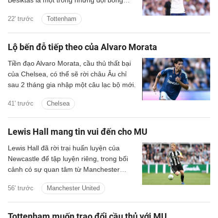
quan tâm đến chữ ký của anh.
22' trước
Tottenham
Lộ bến đỗ tiếp theo của Alvaro Morata
Tiền đạo Alvaro Morata, cầu thủ thất bại
của Chelsea, có thể sẽ rời châu Âu chỉ
sau 2 tháng gia nhập một câu lạc bộ mới.
41' trước
Chelsea
Lewis Hall mang tin vui đến cho MU
Lewis Hall đã rời trại huấn luyện của
Newcastle để tập luyện riêng, trong bối
cảnh có sự quan tâm từ Manchester
United.
56' trước
Manchester United
Tottenham muốn trao đổi cầu thủ với MU