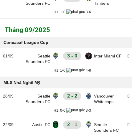
Sounders FC
Timbers
H1:
1-0
3-6
Tháng 09/2025
Concacaf League Cup
3 - 0
01/09
Seattle
Inter Miami CF
Sounders FC
H1:
1-0
4-8
MLS Nhà Nghề Mỹ
2 - 2
28/09
Seattle
Vancouver
Sounders FC
Whitecaps
H1:
0-0
3-3
2 - 1
22/09
Austin FC
Seattle
Sounders FC