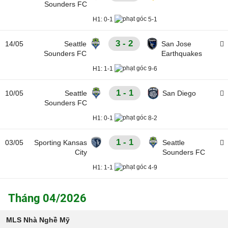
Sounders FC
H1:
0-1
5-1
3 - 2
14/05
Seattle
San Jose
Sounders FC
Earthquakes
H1:
1-1
9-6
1 - 1
10/05
Seattle
San Diego
Sounders FC
H1:
0-1
8-2
1 - 1
03/05
Sporting Kansas
Seattle
City
Sounders FC
H1:
1-1
4-9
Tháng 04/2026
MLS Nhà Nghề Mỹ