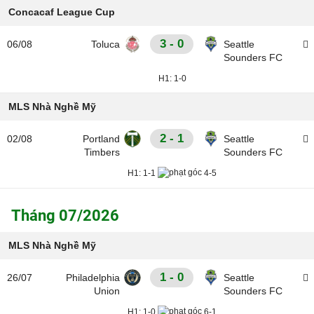
Concacaf League Cup
3 - 0
06/08
Toluca
Seattle
Sounders FC
H1:
1-0
MLS Nhà Nghề Mỹ
2 - 1
02/08
Portland
Seattle
Timbers
Sounders FC
H1:
1-1
4-5
Tháng 07/2026
MLS Nhà Nghề Mỹ
1 - 0
26/07
Philadelphia
Seattle
Union
Sounders FC
H1:
1-0
6-1