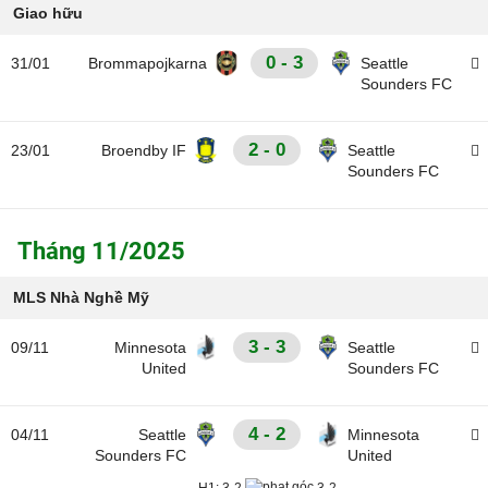
Giao hữu
0 - 3
31/01
Brommapojkarna
Seattle
Sounders FC
2 - 0
23/01
Broendby IF
Seattle
Sounders FC
Tháng 11/2025
MLS Nhà Nghề Mỹ
3 - 3
09/11
Minnesota
Seattle
United
Sounders FC
4 - 2
04/11
Seattle
Minnesota
Sounders FC
United