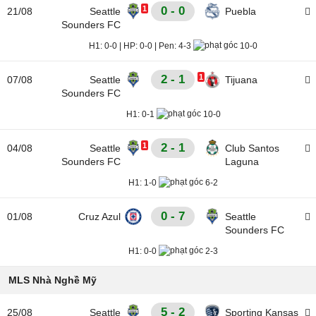
1
0 - 0
21/08
Seattle
Puebla
Sounders FC
H1:
0-0
|
HP:
0-0
|
Pen:
4-3
10-0
2 - 1
1
07/08
Seattle
Tijuana
Sounders FC
H1:
0-1
10-0
1
2 - 1
04/08
Seattle
Club Santos
Sounders FC
Laguna
H1:
1-0
6-2
0 - 7
01/08
Cruz Azul
Seattle
Sounders FC
H1:
0-0
2-3
MLS Nhà Nghề Mỹ
5 - 2
25/08
Seattle
Sporting Kansas