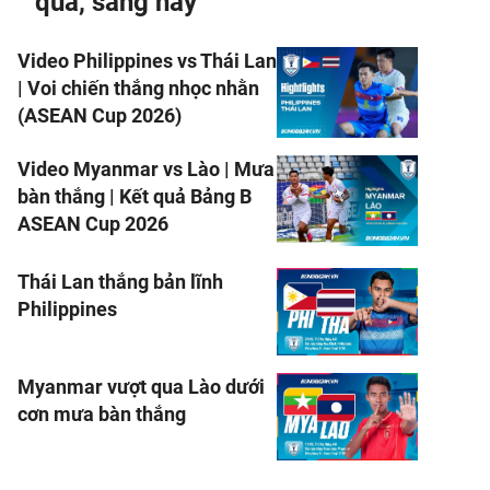
qua, sáng nay
Video Philippines vs Thái Lan
| Voi chiến thắng nhọc nhằn
(ASEAN Cup 2026)
Video Myanmar vs Lào | Mưa
bàn thắng | Kết quả Bảng B
ASEAN Cup 2026
Thái Lan thắng bản lĩnh
Philippines
Myanmar vượt qua Lào dưới
cơn mưa bàn thắng