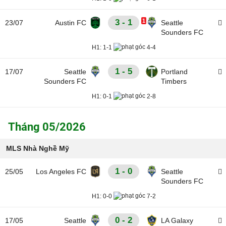
3 - 1
1
23/07
Austin FC
Seattle
Sounders FC
H1:
1-1
4-4
1 - 5
17/07
Seattle
Portland
Sounders FC
Timbers
H1:
0-1
2-8
Tháng 05/2026
MLS Nhà Nghề Mỹ
1 - 0
25/05
Los Angeles FC
Seattle
Sounders FC
H1:
0-0
7-2
0 - 2
17/05
Seattle
LA Galaxy