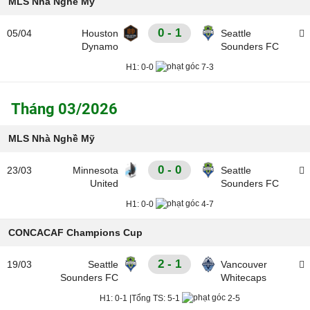
MLS Nhà Nghề Mỹ
0 - 1
05/04
Houston
Seattle
Dynamo
Sounders FC
H1:
0-0
7-3
Tháng 03/2026
MLS Nhà Nghề Mỹ
0 - 0
23/03
Minnesota
Seattle
United
Sounders FC
H1:
0-0
4-7
CONCACAF Champions Cup
2 - 1
19/03
Seattle
Vancouver
Sounders FC
Whitecaps
H1:
0-1
|
Tổng TS:
5-1
2-5