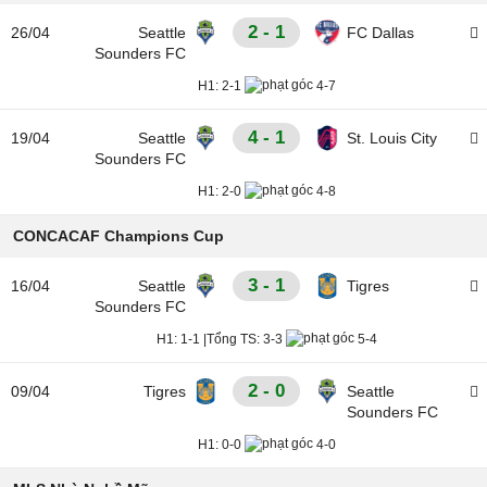
2 - 1
26/04
Seattle
FC Dallas
Sounders FC
H1:
2-1
4-7
4 - 1
19/04
Seattle
St. Louis City
Sounders FC
H1:
2-0
4-8
CONCACAF Champions Cup
3 - 1
16/04
Seattle
Tigres
Sounders FC
H1:
1-1
|
Tổng TS:
3-3
5-4
2 - 0
09/04
Tigres
Seattle
Sounders FC
H1:
0-0
4-0