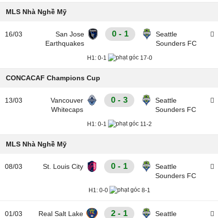
MLS Nhà Nghề Mỹ
0 - 1
16/03
San Jose
Seattle
Earthquakes
Sounders FC
H1:
0-1
17-0
CONCACAF Champions Cup
0 - 3
13/03
Vancouver
Seattle
Whitecaps
Sounders FC
H1:
0-1
11-2
MLS Nhà Nghề Mỹ
0 - 1
08/03
St. Louis City
Seattle
Sounders FC
H1:
0-0
8-1
2 - 1
01/03
Real Salt Lake
Seattle