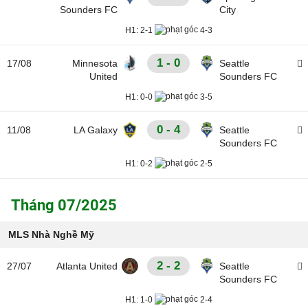
Sounders FC
City
H1:
2-1
4-3
1 - 0
17/08
Minnesota
Seattle
United
Sounders FC
H1:
0-0
3-5
0 - 4
11/08
LA Galaxy
Seattle
Sounders FC
H1:
0-2
2-5
Tháng 07/2025
MLS Nhà Nghề Mỹ
2 - 2
27/07
Atlanta United
Seattle
Sounders FC
H1:
1-0
2-4