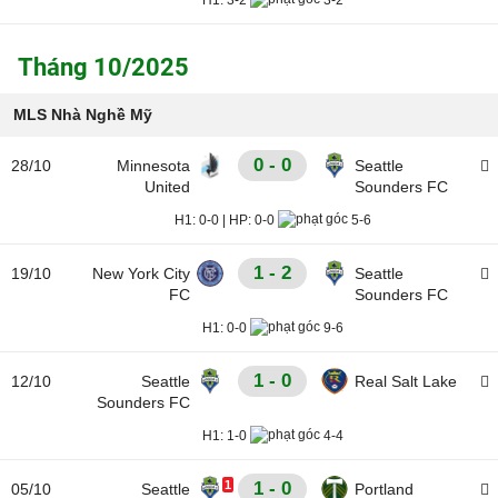
H1:
3-2
3-2
Tháng 10/2025
MLS Nhà Nghề Mỹ
0 - 0
28/10
Minnesota
Seattle
United
Sounders FC
H1:
0-0
|
HP:
0-0
5-6
1 - 2
19/10
New York City
Seattle
FC
Sounders FC
H1:
0-0
9-6
1 - 0
12/10
Seattle
Real Salt Lake
Sounders FC
H1:
1-0
4-4
1
1 - 0
05/10
Seattle
Portland