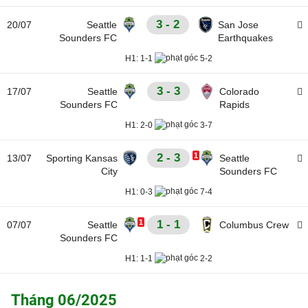
3 - 2
20/07
Seattle
San Jose
Sounders FC
Earthquakes
H1:
1-1
5-2
3 - 3
17/07
Seattle
Colorado
Sounders FC
Rapids
H1:
2-0
3-7
2 - 3
1
13/07
Sporting Kansas
Seattle
City
Sounders FC
H1:
0-3
7-4
1
1 - 1
07/07
Seattle
Columbus Crew
Sounders FC
H1:
1-1
2-2
Tháng 06/2025