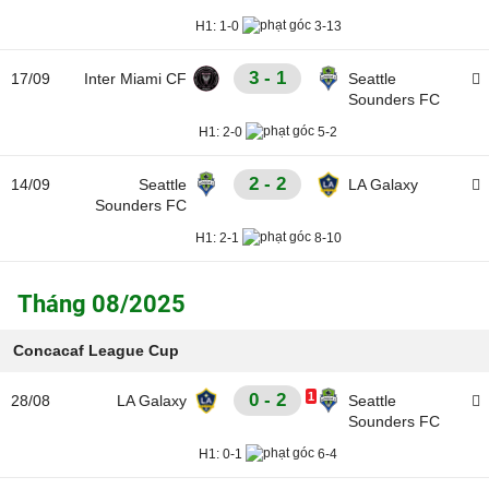
H1:
1-0
3-13
3 - 1
17/09
Inter Miami CF
Seattle
Sounders FC
H1:
2-0
5-2
2 - 2
14/09
Seattle
LA Galaxy
Sounders FC
H1:
2-1
8-10
Tháng 08/2025
Concacaf League Cup
0 - 2
1
28/08
LA Galaxy
Seattle
Sounders FC
H1:
0-1
6-4