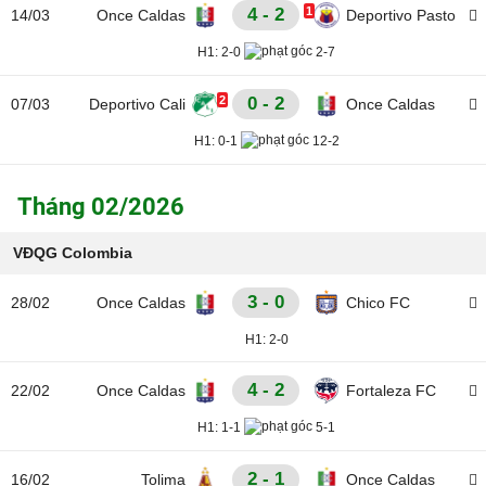
4 - 2
1
14/03
Once Caldas
Deportivo Pasto
H1:
2-0
2-7
2
0 - 2
07/03
Deportivo Cali
Once Caldas
H1:
0-1
12-2
Tháng 02/2026
VĐQG Colombia
3 - 0
28/02
Once Caldas
Chico FC
H1:
2-0
4 - 2
22/02
Once Caldas
Fortaleza FC
H1:
1-1
5-1
2 - 1
16/02
Tolima
Once Caldas