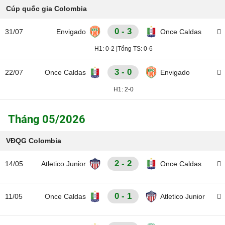
Cúp quốc gia Colombia
0 - 3
31/07
Envigado
Once Caldas
H1:
0-2
|
Tổng TS:
0-6
3 - 0
22/07
Once Caldas
Envigado
H1:
2-0
Tháng 05/2026
VĐQG Colombia
2 - 2
14/05
Atletico Junior
Once Caldas
0 - 1
11/05
Once Caldas
Atletico Junior