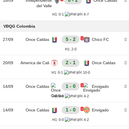
0 - 2
18/09
Independiente
Once Caldas
del Valle
H1:
0-1
6-7
VĐQG Colombia
5 - 2
1
27/09
Once Caldas
Chico FC
H1:
2-0
2 - 1
20/09
America de Cali
Once Caldas
H1:
0-1
10-0
1 - 0
1
14/09
Once Caldas
Envigado
H1:
0-0
4-2
1 - 0
1
14/09
Once Caldas
Envigado
H1:
0-0
4-2