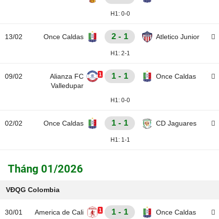
H1:
0-0
2 - 1
13/02
Once Caldas
Atletico Junior
H1:
2-1
1
1 - 1
09/02
Alianza FC
Once Caldas
Valledupar
H1:
0-0
1 - 1
02/02
Once Caldas
CD Jaguares
H1:
1-1
Tháng 01/2026
VĐQG Colombia
1
1 - 1
30/01
America de Cali
Once Caldas