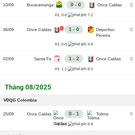
0 - 0
10/09
Bucaramanga
Once Caldas
H1:
0-0
7-2
1
1 - 0
06/09
Once Caldas
Deportivo
Pereira
H1:
0-0
4-6
1 - 2
02/09
Santa Fe
Once Caldas
H1:
1-1
6-2
Tháng 08/2025
VĐQG Colombia
0 - 1
25/08
Once Caldas
Tolima
H1:
0-0
6-6