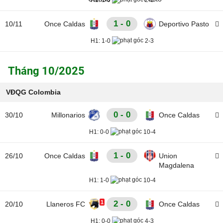
H1:
1-0
2-3
1 - 0
10/11
Once Caldas
Deportivo Pasto
H1:
1-0
2-3
Tháng 10/2025
VĐQG Colombia
0 - 0
30/10
Millonarios
Once Caldas
H1:
0-0
10-4
1 - 0
26/10
Once Caldas
Union
Magdalena
H1:
1-0
10-4
1
2 - 0
20/10
Llaneros FC
Once Caldas
H1:
0-0
4-3