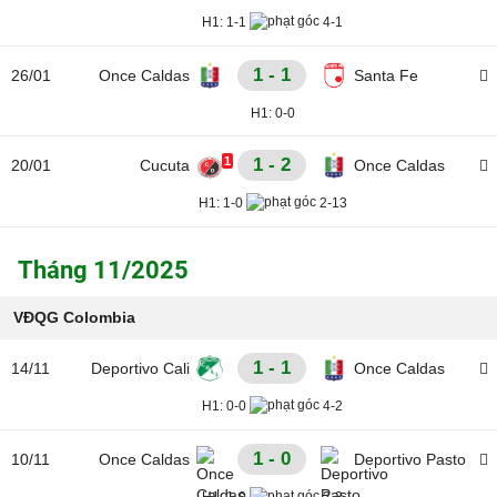
H1:
1-1
4-1
1 - 1
26/01
Once Caldas
Santa Fe
H1:
0-0
1
1 - 2
20/01
Cucuta
Once Caldas
H1:
1-0
2-13
Tháng 11/2025
VĐQG Colombia
1 - 1
14/11
Deportivo Cali
Once Caldas
H1:
0-0
4-2
1 - 0
10/11
Once Caldas
Deportivo Pasto