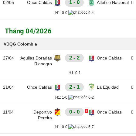
1 - 0
02/05
Once Caldas
Atletico Nacional
H1:
0-0
9-4
Tháng 04/2026
VĐQG Colombia
2 - 2
27/04
Aguilas Doradas
Once Caldas
Rionegro
H1:
0-1
2 - 1
21/04
Once Caldas
La Equidad
H1:
1-0
6-2
0 - 0
1
11/04
Deportivo
Once Caldas
Pereira
H1:
0-0
5-7