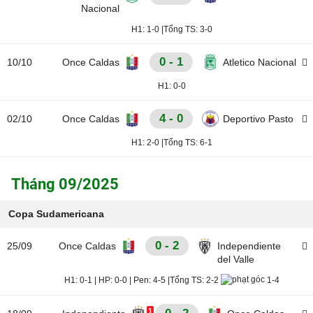
Nacional
H1:
1-0
|
Tổng TS:
3-0
0 - 1
10/10
Once Caldas
Atletico Nacional
H1:
0-0
4 - 0
02/10
Once Caldas
Deportivo Pasto
H1:
2-0
|
Tổng TS:
6-1
Tháng 09/2025
Copa Sudamericana
0 - 2
25/09
Once Caldas
Independiente
del Valle
H1:
0-1
|
HP:
0-0
|
Pen:
4-5
|
Tổng TS:
2-2
1-4
1