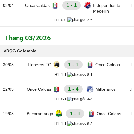
1 - 1
03/04
Once Caldas
Independiente
Medellin
H1:
0-0
3-5
Tháng 03/2026
VĐQG Colombia
1 - 1
30/03
Llaneros FC
Once Caldas
H1:
1-1
8-1
1 - 4
22/03
Once Caldas
Millonarios
H1:
0-1
4-4
1 - 1
19/03
Bucaramanga
Once Caldas
H1:
1-1
8-3