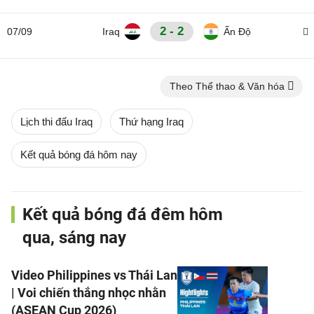
2 - 2
07/09
Iraq
Ấn Độ
Theo Thể thao & Văn hóa
Lịch thi đấu Iraq
Thứ hạng Iraq
Kết quả bóng đá hôm nay
Kết quả bóng đá đêm hôm
qua, sáng nay
Video Philippines vs Thái Lan
| Voi chiến thắng nhọc nhằn
(ASEAN Cup 2026)