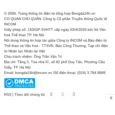
© 2006. Trang thông tin điện tử tổng hợp Bongda24h.vn
CƠ QUAN CHỦ QUẢN: Công ty Cổ phần Truyền thông Quốc tế
INCOM
Giấy phép số: 150/GP-SVHTT cấp ngày 03/4/2026 bởi Sở Văn
hoá Thể thao TP. Hà Nội
Nội dung thông tin hợp tác giữa Công ty INCOM và Báo điện tử
Thể thao và Văn hoá - TTXVN, Báo Công Thương, Tạp chí điện
tử Nhân lực Nhân tài Việt.
Chịu trách nhiệm: Ông Trần Văn Trí
Địa chỉ: Tầng 3, Tòa nhà IC, số 82 phố Duy Tân, Phường Cầu
Giấy, TP. Hà Nội
Email: bongda24h@incom.vn /Số điện thoại: (024) 3.784 8888
RSS
|
Theo dõi chúng tôi
X
Liên hệ
Quảng cáo
(024) 3.784 8888
Toàn bộ bản quyền thuộc
Bongda24h.vn