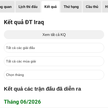
ng quan
Lịch thi đấu
Kết quả
Thứ hạng
Cầu thủ
H
Kết quả ĐT Iraq
Xem tất cả KQ
Kết quả các trận đấu đã diễn ra
Tháng 06/2026