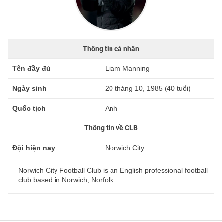
Thông tin cá nhân
Tên đầy đủ
Liam Manning
Ngày sinh
20 tháng 10, 1985 (40 tuổi)
Quốc tịch
Anh
Thông tin về CLB
Đội hiện nay
Norwich City
Norwich City Football Club is an English professional football
club based in Norwich, Norfolk