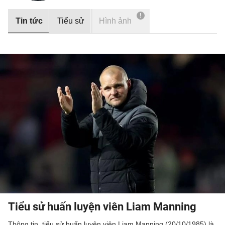
!
Tin tức
Tiểu sử
Hình ảnh
Tiểu sử huấn luyện viên Liam Manning
Thông tin, tiểu sử huấn luyện viên Liam Manning (20/10/1985) là