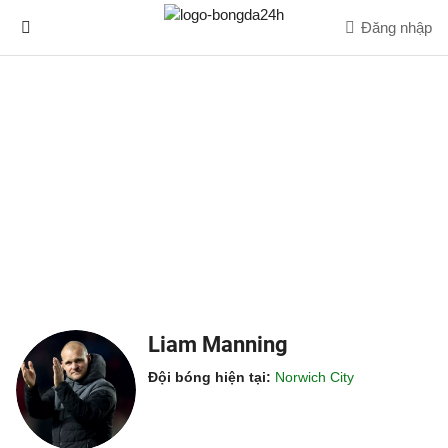
Đăng nhập
Liam Manning
Đội bóng hiện tại:
Norwich City