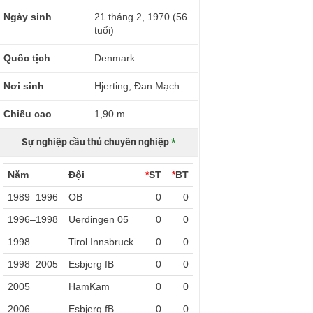
Ngày sinh
21 tháng 2, 1970 (56
tuổi)
Quốc tịch
Denmark
Nơi sinh
Hjerting, Đan Mạch
Chiều cao
1,90 m
Sự nghiệp cầu thủ chuyên nghiệp
*
Năm
Đội
*
ST
*
BT
1989–1996
OB
0
0
1996–1998
Uerdingen 05
0
0
1998
Tirol Innsbruck
0
0
1998–2005
Esbjerg fB
0
0
2005
HamKam
0
0
2006
Esbjerg fB
0
0