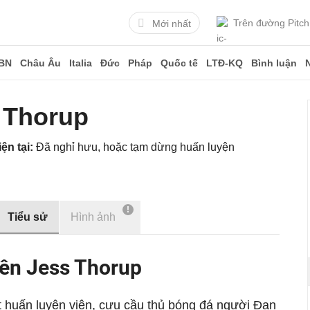
Trên đường Pitch
Mới nhất
BN
Châu Âu
Italia
Đức
Pháp
Quốc tế
LTĐ-KQ
Bình luận
 Thorup
ện tại:
Đã nghỉ hưu, hoặc tạm dừng huấn luyện
!
Tiểu sử
Hình ảnh
iên Jess Thorup
t huấn luyện viên, cựu cầu thủ bóng đá người Đan