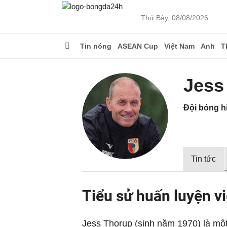
Thứ Bảy, 08/08/2026
Tin nóng
ASEAN Cup
Việt Nam
Anh
T
Jess
Đội bóng hi
Tin tức
Tiểu sử huấn luyện v
Jess Thorup (sinh năm 1970) là mộ