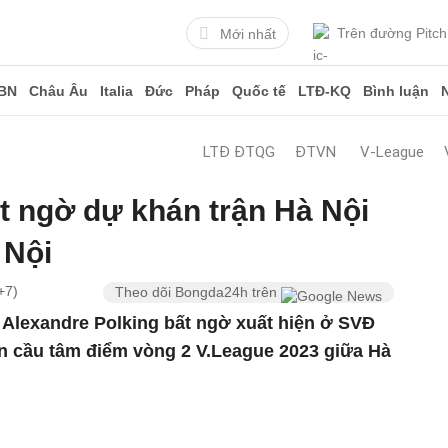
Trên đường Pitch
Mới nhất
BN
Châu Âu
Italia
Đức
Pháp
Quốc tế
LTĐ-KQ
Bình luận
LTĐ ĐTQG
ĐTVN
V-League
t ngờ dự khán trận Hà Nội
 Nội
+7)
Theo dõi Bongda24h trên
 Alexandre Polking bất ngờ xuất hiện ở SVĐ
n cầu tâm điểm vòng 2 V.League 2023 giữa Hà