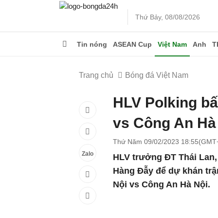
Thứ Bảy, 08/08/2026
Tin nóng
ASEAN Cup
Việt Nam
Anh
T
Trang chủ
Bóng đá Việt Nam
HLV Polking bấ
vs Công An Hà
Thứ Năm 09/02/2023 18:55(GMT
Zalo
HLV trưởng ĐT Thái Lan,
Hàng Đẫy để dự khán trậ
Nội vs Công An Hà Nội.