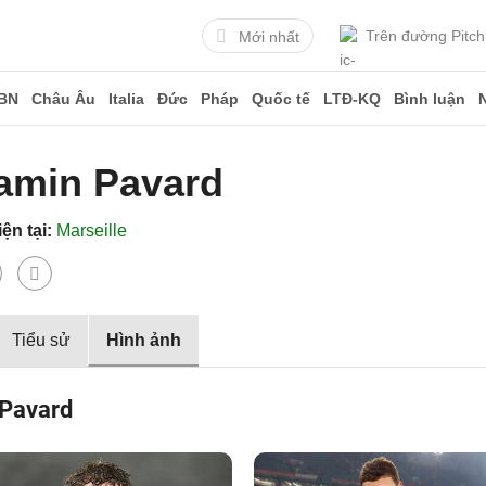
Trên đường Pitch
Mới nhất
BN
Châu Âu
Italia
Đức
Pháp
Quốc tế
LTĐ-KQ
Bình luận
amin Pavard
ện tại:
Marseille
Tiểu sử
Hình ảnh
 Pavard