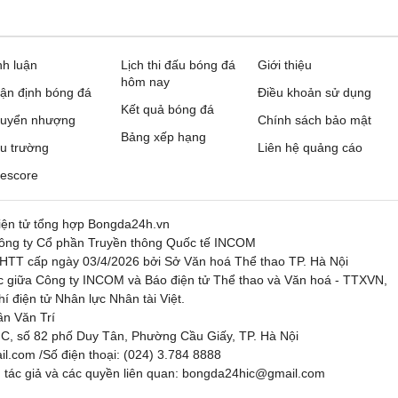
nh luận
Lịch thi đấu bóng đá
Giới thiệu
hôm nay
ận định bóng đá
Điều khoản sử dụng
Kết quả bóng đá
uyển nhượng
Chính sách bảo mật
Bảng xếp hạng
u trường
Liên hệ quảng cáo
vescore
điện tử tổng hợp Bongda24h.vn
g ty Cổ phần Truyền thông Quốc tế INCOM
HTT cấp ngày 03/4/2026 bởi Sở Văn hoá Thể thao TP. Hà Nội
ác giữa Công ty INCOM và Báo điện tử Thể thao và Văn hoá - TTXVN,
 điện tử Nhân lực Nhân tài Việt.
ần Văn Trí
 IC, số 82 phố Duy Tân, Phường Cầu Giấy, TP. Hà Nội
.com /Số điện thoại: (024) 3.784 8888
 tác giả và các quyền liên quan: bongda24hic@gmail.com