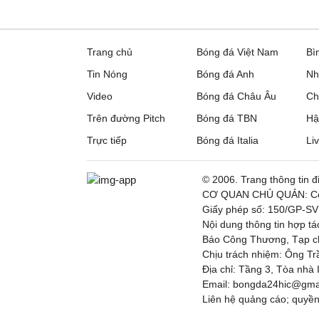
Trang chủ
Bóng đá Việt Nam
Bì
Tin Nóng
Bóng đá Anh
Nh
Video
Bóng đá Châu Âu
Ch
Trên đường Pitch
Bóng đá TBN
Hậ
Trực tiếp
Bóng đá Italia
Li
© 2006. Trang thông tin 
CƠ QUAN CHỦ QUẢN: Côn
Giấy phép số: 150/GP-SV
Nội dung thông tin hợp t
Báo Công Thương, Tạp chí
Chịu trách nhiệm: Ông Tr
Địa chỉ: Tầng 3, Tòa nhà
Email: bongda24hic@gmail
Liên hệ quảng cáo; quyền