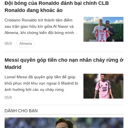
Đội bóng của Ronaldo đánh bại chính CLB
Ronaldo đang khoác áo
Cristiano Ronaldo trở thành tâm điểm
sau trận giao hữu kín giữa Al Nassr và
Almeria, khi chứng kiến đội bóng mình
đồng sở hữu đánh bại chính CLB chủ
06/8
Almeria
quản.
Messi quyên góp tiền cho nạn nhân cháy rừng ở
Madrid
Lionel Messi đã quyên góp tiền để giúp
khôi phục một khu vực ngoại ô Madrid bị
ảnh hưởng bởi các vụ cháy rừng.
05/8