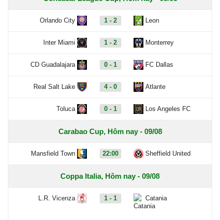
Orlando City
1 - 2
Leon
Inter Miami
1 - 2
Monterrey
CD Guadalajara
0 - 1
FC Dallas
Real Salt Lake
4 - 0
Atlante
Toluca
0 - 1
Los Angeles FC
Carabao Cup, Hôm nay - 09/08
Mansfield Town
22:00
Sheffield United
Coppa Italia, Hôm nay - 09/08
L.R. Vicenza
1 - 1
Catania