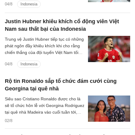
04/8
Indonesia
Justin Hubner khiêu khích cổ động viên Việt
Nam sau thất bại của Indonesia
Trung vệ Justin Hubner tiếp tục có những
phát ngôn đầy khiêu khích khi cho rằng
chiến thắng của đội tuyển Việt Nam tối
3/8 không mang nhiều giá trị.
04/8
Indonesia
Rộ tin Ronaldo sắp tổ chức đám cưới cùng
Georgina tại quê nhà
Siêu sao Cristiano Ronaldo được cho là
sẽ tổ chức hôn lễ với Georgina Rodriguez
tại quê nhà Madeira vào cuối tuần tới,
khép lại gần một thập kỷ gắn bó.
02/8