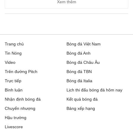
Ascoli
3 - 1
Potenza
Xem thêm
Ligue 2, Hôm nay - 09/08
Boulogne
0 - 0
Nancy
Clermont Foot 63
0 - 0
Reims
Trang chủ
Bóng đá Việt Nam
Tin Nóng
Bóng đá Anh
Dunkerque
4 - 2
Grenoble
Video
Bóng đá Châu Âu
Metz
2 - 1
Guingamp
Trên đường Pitch
Bóng đá TBN
Trực tiếp
Montpellier
1 - 1
Bóng đá Italia
Dijon
Bình luận
Lịch thi đấu bóng đá hôm nay
Nantes
0 - 1
Red Star
Nhận định bóng đá
Kết quả bóng đá
Pau
0 - 1
FC Annecy
Chuyển nhượng
Bảng xếp hạng
Hậu trường
Rodez
3 - 1
Laval
Livescore