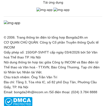
Sochaux
0 - 3
Saint-Etien
Tải ứng dụng
VĐQG Bồ Đào Nha, Hôm nay - 09/08
Vitoria de Guimaraes
0 - 1
Arouca
VĐQG Argentina, Hôm nay - 09/08
© 2006. Trang thông tin điện tử tổng hợp Bongda24h.vn
CƠ QUAN CHỦ QUẢN: Công ty Cổ phần Truyền thông Quốc tế
Atletico Tucuman
1 - 2
Sarmiento
INCOM
Giấy phép số: 150/GP-SVHTT cấp ngày 03/4/2026 bởi Sở Văn
Deportivo Riestra
2 - 0
Estudiantes de la
hoá Thể thao TP. Hà Nội
Plata
Nội dung thông tin hợp tác giữa Công ty INCOM và Báo điện tử
Thể thao và Văn hoá - TTXVN, Báo Công Thương, Tạp chí điện
VĐQG Bỉ, Hôm nay - 09/08
tử Nhân lực Nhân tài Việt.
Chịu trách nhiệm: Ông Trần Văn Trí
St.Truiden
1 - 1
Lommel
Địa chỉ: Tầng 3, Tòa nhà IC, số 82 phố Duy Tân, Phường Cầu
Giấy, TP. Hà Nội
Westerlo
1 - 5
Union St.Gilloise
Email: bongda24h@incom.vn /Số điện thoại: (024) 3.784 8888
VĐQG Brazil, Hôm nay - 09/08