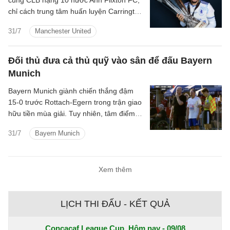
cùng CLB hạng 10 nước Anh Flixton FC,
chỉ cách trung tâm huấn luyện Carrington
của Manchester United một quãng ngắn.
31/7
Manchester United
Đối thủ đưa cả thủ quỹ vào sân để đấu Bayern
Munich
Bayern Munich giành chiến thắng đậm
15-0 trước Rottach-Egern trong trận giao
hữu tiền mùa giải. Tuy nhiên, tâm điểm
của trận đấu lại thuộc về đội bóng hạng
31/7
Bayern Munich
Tám nước Đức khi họ tung chính thủ quỹ
CLB vào sân trong hiệp hai.
Xem thêm
LỊCH THI ĐẤU - KẾT QUẢ
Concacaf League Cup, Hôm nay - 09/08