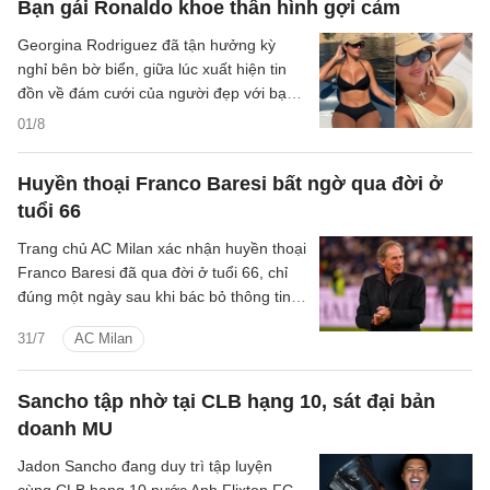
Bạn gái Ronaldo khoe thân hình gợi cảm
Georgina Rodriguez đã tận hưởng kỳ
nghỉ bên bờ biển, giữa lúc xuất hiện tin
đồn về đám cưới của người đẹp với bạn
trai Cristiano Ronaldo.
01/8
Huyền thoại Franco Baresi bất ngờ qua đời ở
tuổi 66
Trang chủ AC Milan xác nhận huyền thoại
Franco Baresi đã qua đời ở tuổi 66, chỉ
đúng một ngày sau khi bác bỏ thông tin
ông tạ thế.
31/7
AC Milan
Sancho tập nhờ tại CLB hạng 10, sát đại bản
doanh MU
Jadon Sancho đang duy trì tập luyện