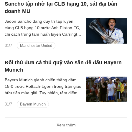
Sancho tập nhờ tại CLB hạng 10, sát đại bản
doanh MU
Jadon Sancho đang duy trì tập luyện
cùng CLB hạng 10 nước Anh Flixton FC,
chỉ cách trung tâm huấn luyện Carrington
của Manchester United một quãng ngắn.
31/7
Manchester United
Đối thủ đưa cả thủ quỹ vào sân để đấu Bayern
Munich
Bayern Munich giành chiến thắng đậm
15-0 trước Rottach-Egern trong trận giao
hữu tiền mùa giải. Tuy nhiên, tâm điểm
của trận đấu lại thuộc về đội bóng hạng
31/7
Bayern Munich
Tám nước Đức khi họ tung chính thủ quỹ
CLB vào sân trong hiệp hai.
Xem thêm