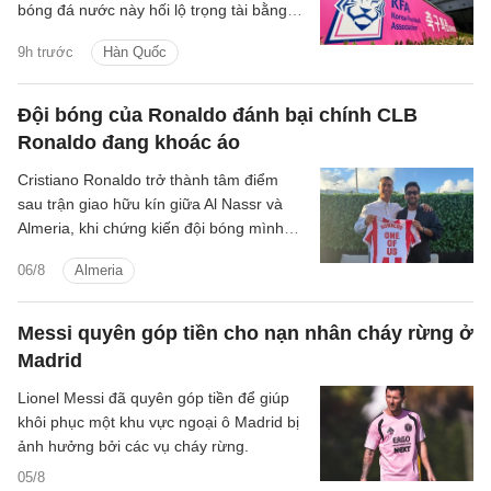
bóng đá nước này hối lộ trọng tài bằng
dịch vụ tình dục giai đoạn 2011-2012.
9h trước
Hàn Quốc
Đội bóng của Ronaldo đánh bại chính CLB
Ronaldo đang khoác áo
Cristiano Ronaldo trở thành tâm điểm
sau trận giao hữu kín giữa Al Nassr và
Almeria, khi chứng kiến đội bóng mình
đồng sở hữu đánh bại chính CLB chủ
06/8
Almeria
quản.
Messi quyên góp tiền cho nạn nhân cháy rừng ở
Madrid
Lionel Messi đã quyên góp tiền để giúp
khôi phục một khu vực ngoại ô Madrid bị
ảnh hưởng bởi các vụ cháy rừng.
05/8