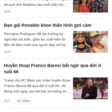
tại quê nhà Madeira vào cuối tuần tới,
khép lại gần một thập kỷ gắn bó.
02/8
Bạn gái Ronaldo khoe thân hình gợi cảm
Georgina Rodriguez đã tận hưởng kỳ
nghỉ bên bờ biển, giữa lúc xuất hiện tin
đồn về đám cưới của người đẹp với bạn
trai Cristiano Ronaldo.
01/8
Huyền thoại Franco Baresi bất ngờ qua đời ở
tuổi 66
Trang chủ AC Milan xác nhận huyền thoại
Franco Baresi đã qua đời ở tuổi 66, chỉ
đúng một ngày sau khi bác bỏ thông tin
ông tạ thế.
31/7
AC Milan