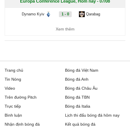
Europa Conference League, Hôm nay - 07/08
Dynamo Kyiv
1 - 0
Qarabag
FC Sheriff
1 - 3
St. Gallen
Xem thêm
Inter Club d'Escaldes
2 - 0
Flora Tallinn
Debrecen
0 - 3
FC Copenhagen
Zalgiris Vilnius
2 - 5
Hajduk Split
Trang chủ
Bóng đá Việt Nam
Tin Nóng
Bóng đá Anh
Riga FC
1 - 0
Gyori ETO
Video
Bóng đá Châu Âu
IFK Gothenburg
0 - 1
Gent
Trên đường Pitch
Bóng đá TBN
Rakow Czestochowa
0 - 0
Hammarby IF
Trực tiếp
Bóng đá Italia
Bình luận
Lịch thi đấu bóng đá hôm nay
Beitar Jerusalem
1 - 2
Austria Wien
Nhận định bóng đá
Kết quả bóng đá