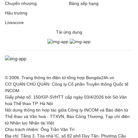
FC Twente
6 - 0
DAC 1904 Dunajska
Chuyển nhượng
Bảng xếp hạng
Streda
Hậu trường
Hapoel Tel Aviv
2 - 0
GKS Katowice
Livescore
Tải ứng dụng
Ajax
3 - 1
Shelbourne
Borac Banja Luka
1 - 0
Maxline Vitebsk
Lugano
2 - 0
NSI Runavik
Valur
0 - 2
FC Nordsjaella
© 2006. Trang thông tin điện tử tổng hợp Bongda24h.vn
CƠ QUAN CHỦ QUẢN: Công ty Cổ phần Truyền thông Quốc tế
INCOM
SC Braga
1 - 0
Dinamo Minsk
Giấy phép số: 150/GP-SVHTT cấp ngày 03/4/2026 bởi Sở Văn
hoá Thể thao TP. Hà Nội
Bohemian FC
0 - 2
FC Midtjylland
Nội dung thông tin hợp tác giữa Công ty INCOM và Báo điện tử
Thể thao và Văn hoá - TTXVN, Báo Công Thương, Tạp chí điện
Rijeka
1 - 0
Ilves
tử Nhân lực Nhân tài Việt.
Chịu trách nhiệm: Ông Trần Văn Trí
Hibernian
2 - 1
KF Shkendija
Địa chỉ: Tầng 3, Tòa nhà IC, số 82 phố Duy Tân, Phường Cầu