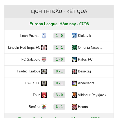
LỊCH THI ĐẤU - KẾT QUẢ
Europa League, Hôm nay - 07/08
Lech Poznan
1 - 0
Klaksvik
Lincoln Red Imps FC
1 - 1
Omonia Nicosia
FC Salzburg
1 - 0
Pafos FC
Hradec Kralove
0 - 1
Beşiktaş
PAOK FC
0 - 1
Anderlecht
Thun
3 - 0
Vikingur Reykjavik
Benfica
6 - 1
Hearts