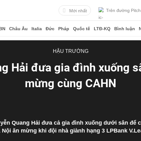
Trên đường Pitch
Mới nhất
BN
Châu Âu
Italia
Đức
Pháp
Quốc tế
LTĐ-KQ
Bình luận
HẬU TRƯỜNG
g Hải đưa gia đình xuống s
mừng cùng CAHN
uyễn Quang Hải đưa cả gia đình xuống dưới sân để
 Nội ăn mừng khi đội nhà giành hạng 3 LPBank V.L