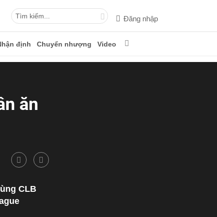
Đăng nhập
Nhận định
Chuyển nhượng
Video
ân ăn
 cùng CLB
eague