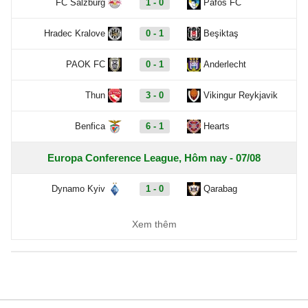
FC Salzburg
1 - 0
Pafos FC
Hradec Kralove
0 - 1
Beşiktaş
PAOK FC
0 - 1
Anderlecht
Thun
3 - 0
Vikingur Reykjavik
Benfica
6 - 1
Hearts
Europa Conference League, Hôm nay - 07/08
Dynamo Kyiv
1 - 0
Qarabag
FC Sheriff
1 - 3
St. Gallen
Xem thêm
Inter Club d'Escaldes
2 - 0
Flora Tallinn
Debrecen
0 - 3
FC Copenhagen