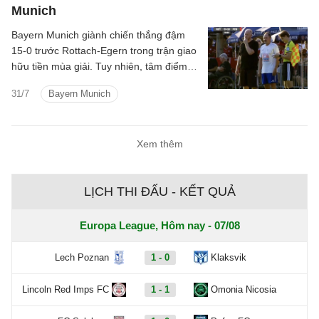
Munich
Bayern Munich giành chiến thắng đậm
15-0 trước Rottach-Egern trong trận giao
hữu tiền mùa giải. Tuy nhiên, tâm điểm
của trận đấu lại thuộc về đội bóng hạng
31/7
Bayern Munich
Tám nước Đức khi họ tung chính thủ quỹ
CLB vào sân trong hiệp hai.
Xem thêm
LỊCH THI ĐẤU - KẾT QUẢ
Europa League, Hôm nay - 07/08
Lech Poznan
1 - 0
Klaksvik
Lincoln Red Imps FC
1 - 1
Omonia Nicosia