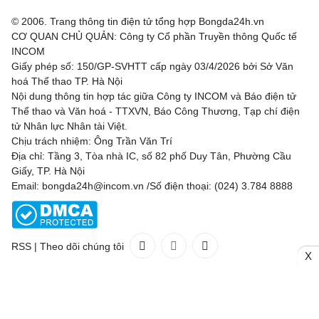
Valur
0 - 2
FC Nordsjaella
© 2006. Trang thông tin điện tử tổng hợp Bongda24h.vn
CƠ QUAN CHỦ QUẢN: Công ty Cổ phần Truyền thông Quốc tế
INCOM
SC Braga
1 - 0
Dinamo Minsk
Giấy phép số: 150/GP-SVHTT cấp ngày 03/4/2026 bởi Sở Văn
hoá Thể thao TP. Hà Nội
Bohemian FC
0 - 2
FC Midtjylland
Nội dung thông tin hợp tác giữa Công ty INCOM và Báo điện tử
Thể thao và Văn hoá - TTXVN, Báo Công Thương, Tạp chí điện
Rijeka
1 - 0
Ilves
tử Nhân lực Nhân tài Việt.
Chịu trách nhiệm: Ông Trần Văn Trí
Hibernian
2 - 1
KF Shkendija
Địa chỉ: Tầng 3, Tòa nhà IC, số 82 phố Duy Tân, Phường Cầu
Giấy, TP. Hà Nội
Partizan Beograd
3 - 0
Tobol Kostanay
Email: bongda24h@incom.vn /Số điện thoại: (024) 3.784 8888
Tre Fiori
1 - 4
Drita
Carabao Cup, Hôm nay - 07/08
RSS
|
Theo dõi chúng tôi
X
Liên hệ
Quảng cáo
(024) 3.784 8888
Bristol City
0 - 1
Walsall
Toàn bộ bản quyền thuộc
Bongda24h.vn
Concacaf League Cup, Hôm nay - 07/08