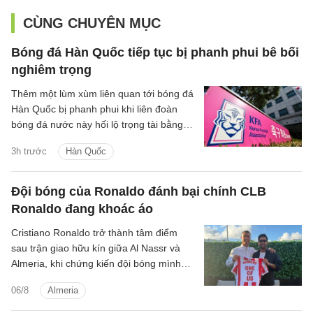
CÙNG CHUYÊN MỤC
Bóng đá Hàn Quốc tiếp tục bị phanh phui bê bối
nghiêm trọng
Thêm một lùm xùm liên quan tới bóng đá
Hàn Quốc bị phanh phui khi liên đoàn
bóng đá nước này hối lộ trọng tài bằng
dịch vụ tình dục giai đoạn 2011-2012.
3h trước
Hàn Quốc
Đội bóng của Ronaldo đánh bại chính CLB
Ronaldo đang khoác áo
Cristiano Ronaldo trở thành tâm điểm
sau trận giao hữu kín giữa Al Nassr và
Almeria, khi chứng kiến đội bóng mình
đồng sở hữu đánh bại chính CLB chủ
06/8
Almeria
quản.