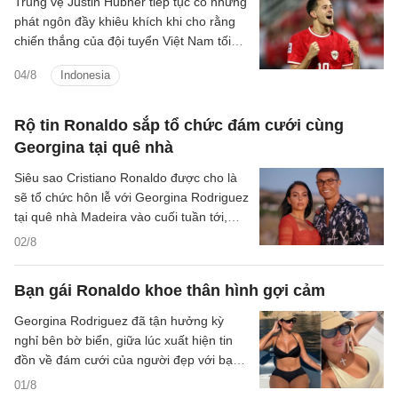
Trung vệ Justin Hubner tiếp tục có những
phát ngôn đầy khiêu khích khi cho rằng
chiến thắng của đội tuyển Việt Nam tối
3/8 không mang nhiều giá trị.
04/8
Indonesia
Rộ tin Ronaldo sắp tổ chức đám cưới cùng
Georgina tại quê nhà
Siêu sao Cristiano Ronaldo được cho là
sẽ tổ chức hôn lễ với Georgina Rodriguez
tại quê nhà Madeira vào cuối tuần tới,
khép lại gần một thập kỷ gắn bó.
02/8
Bạn gái Ronaldo khoe thân hình gợi cảm
Georgina Rodriguez đã tận hưởng kỳ
nghỉ bên bờ biển, giữa lúc xuất hiện tin
đồn về đám cưới của người đẹp với bạn
trai Cristiano Ronaldo.
01/8