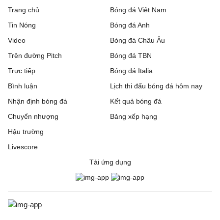
Zalgiris Vilnius
2 - 5
Hajduk Split
Trang chủ
Bóng đá Việt Nam
Tin Nóng
Bóng đá Anh
Riga FC
1 - 0
Gyori ETO
Video
Bóng đá Châu Âu
IFK Gothenburg
0 - 1
Gent
Trên đường Pitch
Bóng đá TBN
Rakow Czestochowa
0 - 0
Hammarby IF
Trực tiếp
Bóng đá Italia
Bình luận
Lịch thi đấu bóng đá hôm nay
Beitar Jerusalem
1 - 2
Austria Wien
Nhận định bóng đá
Kết quả bóng đá
FC Twente
6 - 0
DAC 1904 Dunajska
Chuyển nhượng
Bảng xếp hạng
Streda
Hậu trường
Hapoel Tel Aviv
2 - 0
GKS Katowice
Livescore
Tải ứng dụng
Ajax
3 - 1
Shelbourne
Borac Banja Luka
1 - 0
Maxline Vitebsk
Lugano
2 - 0
NSI Runavik