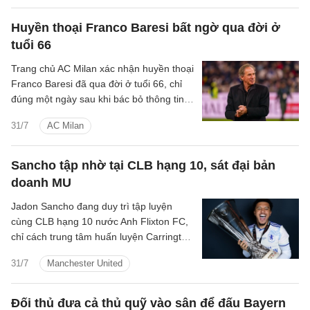
Huyền thoại Franco Baresi bất ngờ qua đời ở
tuổi 66
Trang chủ AC Milan xác nhận huyền thoại
Franco Baresi đã qua đời ở tuổi 66, chỉ
đúng một ngày sau khi bác bỏ thông tin
ông tạ thế.
31/7
AC Milan
Sancho tập nhờ tại CLB hạng 10, sát đại bản
doanh MU
Jadon Sancho đang duy trì tập luyện
cùng CLB hạng 10 nước Anh Flixton FC,
chỉ cách trung tâm huấn luyện Carrington
của Manchester United một quãng ngắn.
31/7
Manchester United
Đối thủ đưa cả thủ quỹ vào sân để đấu Bayern