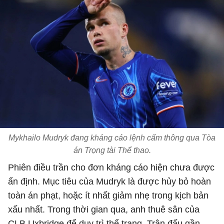
Mykhailo Mudryk đang kháng cáo lệnh cấm thông qua Tòa
án Trọng tài Thể thao.
Phiên điều trần cho đơn kháng cáo hiện chưa được
ấn định. Mục tiêu của Mudryk là được hủy bỏ hoàn
toàn án phạt, hoặc ít nhất giảm nhẹ trong kịch bản
xấu nhất. Trong thời gian qua, anh thuê sân của
CLB Uxbridge để duy trì thể trạng. Trận đấu gần