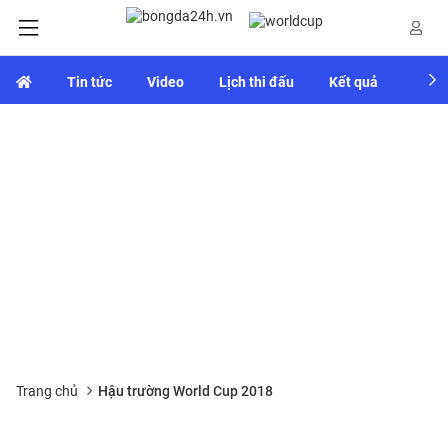
Tin tức
Video
Lịch thi đấu
Kết quả
Bảng
Trang chủ
Hậu trường World Cup 2018