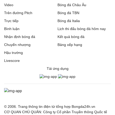
Video
Bóng đá Châu Âu
IFK Gothenburg
0 - 1
Gent
Trên đường Pitch
Bóng đá TBN
Rakow Czestochowa
0 - 0
Hammarby IF
Trực tiếp
Bóng đá Italia
Bình luận
Lịch thi đấu bóng đá hôm nay
Beitar Jerusalem
1 - 2
Austria Wien
Nhận định bóng đá
Kết quả bóng đá
FC Twente
6 - 0
DAC 1904 Dunajska
Chuyển nhượng
Bảng xếp hạng
Streda
Hậu trường
Hapoel Tel Aviv
2 - 0
GKS Katowice
Livescore
Tải ứng dụng
Ajax
3 - 1
Shelbourne
Borac Banja Luka
1 - 0
Maxline Vitebsk
Lugano
2 - 0
NSI Runavik
Valur
0 - 2
FC Nordsjaella
© 2006. Trang thông tin điện tử tổng hợp Bongda24h.vn
CƠ QUAN CHỦ QUẢN: Công ty Cổ phần Truyền thông Quốc tế