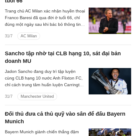
tuổi 66
Trang chủ AC Milan xác nhận huyền thoại
Franco Baresi đã qua đời ở tuổi 66, chỉ
đúng một ngày sau khi bác bỏ thông tin
ông tạ thế.
31/7
AC Milan
Sancho tập nhờ tại CLB hạng 10, sát đại bản
doanh MU
Jadon Sancho đang duy trì tập luyện
cùng CLB hạng 10 nước Anh Flixton FC,
chỉ cách trung tâm huấn luyện Carrington
của Manchester United một quãng ngắn.
31/7
Manchester United
Đối thủ đưa cả thủ quỹ vào sân để đấu Bayern
Munich
Bayern Munich giành chiến thắng đậm