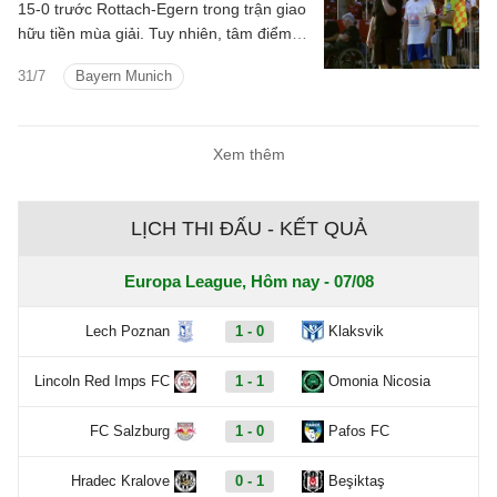
15-0 trước Rottach-Egern trong trận giao
hữu tiền mùa giải. Tuy nhiên, tâm điểm
của trận đấu lại thuộc về đội bóng hạng
31/7
Bayern Munich
Tám nước Đức khi họ tung chính thủ quỹ
CLB vào sân trong hiệp hai.
Xem thêm
LỊCH THI ĐẤU - KẾT QUẢ
Europa League, Hôm nay - 07/08
Lech Poznan
1 - 0
Klaksvik
Lincoln Red Imps FC
1 - 1
Omonia Nicosia
FC Salzburg
1 - 0
Pafos FC
Hradec Kralove
0 - 1
Beşiktaş