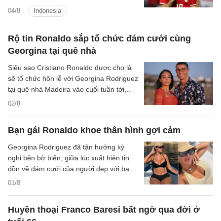
3/8 không mang nhiều giá trị.
04/8
Indonesia
Rộ tin Ronaldo sắp tổ chức đám cưới cùng
Georgina tại quê nhà
Siêu sao Cristiano Ronaldo được cho là
sẽ tổ chức hôn lễ với Georgina Rodriguez
tại quê nhà Madeira vào cuối tuần tới,
khép lại gần một thập kỷ gắn bó.
02/8
Bạn gái Ronaldo khoe thân hình gợi cảm
Georgina Rodriguez đã tận hưởng kỳ
nghỉ bên bờ biển, giữa lúc xuất hiện tin
đồn về đám cưới của người đẹp với bạn
trai Cristiano Ronaldo.
01/8
Huyền thoại Franco Baresi bất ngờ qua đời ở