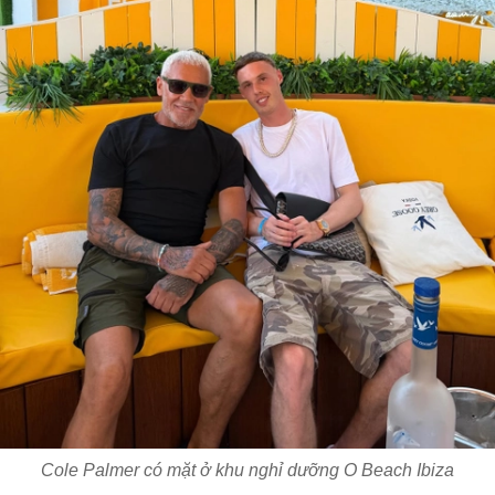
Cole Palmer có mặt ở khu nghỉ dưỡng O Beach Ibiza