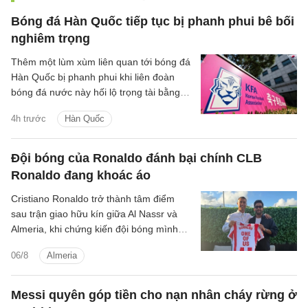
Bóng đá Hàn Quốc tiếp tục bị phanh phui bê bối
nghiêm trọng
Thêm một lùm xùm liên quan tới bóng đá
Hàn Quốc bị phanh phui khi liên đoàn
bóng đá nước này hối lộ trọng tài bằng
dịch vụ tình dục giai đoạn 2011-2012.
4h trước
Hàn Quốc
Đội bóng của Ronaldo đánh bại chính CLB
Ronaldo đang khoác áo
Cristiano Ronaldo trở thành tâm điểm
sau trận giao hữu kín giữa Al Nassr và
Almeria, khi chứng kiến đội bóng mình
đồng sở hữu đánh bại chính CLB chủ
06/8
Almeria
quản.
Messi quyên góp tiền cho nạn nhân cháy rừng ở