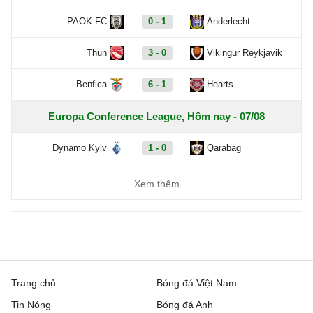
PAOK FC
0 - 1
Anderlecht
Thun
3 - 0
Vikingur Reykjavik
Benfica
6 - 1
Hearts
Europa Conference League, Hôm nay - 07/08
Dynamo Kyiv
1 - 0
Qarabag
FC Sheriff
1 - 3
St. Gallen
Xem thêm
Inter Club d'Escaldes
2 - 0
Flora Tallinn
Debrecen
0 - 3
FC Copenhagen
Zalgiris Vilnius
2 - 5
Hajduk Split
Trang chủ
Bóng đá Việt Nam
Tin Nóng
Bóng đá Anh
Riga FC
1 - 0
Gyori ETO