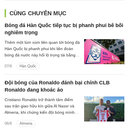
CÙNG CHUYÊN MỤC
Bóng đá Hàn Quốc tiếp tục bị phanh phui bê bối
nghiêm trọng
Thêm một lùm xùm liên quan tới bóng đá
Hàn Quốc bị phanh phui khi liên đoàn
bóng đá nước này hối lộ trọng tài bằng
dịch vụ tình dục giai đoạn 2011-2012.
07/8
Hàn Quốc
Đội bóng của Ronaldo đánh bại chính CLB
Ronaldo đang khoác áo
Cristiano Ronaldo trở thành tâm điểm
sau trận giao hữu kín giữa Al Nassr và
Almeria, khi chứng kiến đội bóng mình
đồng sở hữu đánh bại chính CLB chủ
06/8
Almeria
quản.