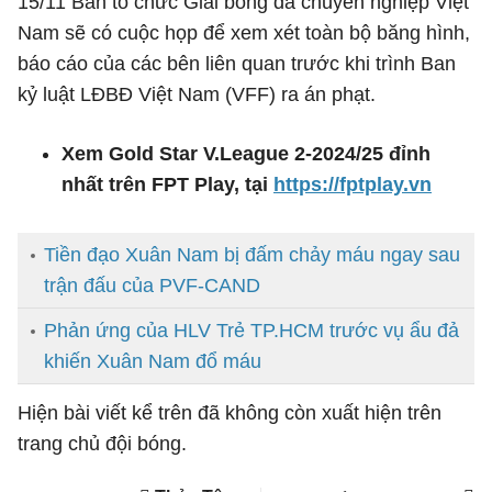
15/11 Ban tổ chức Giải bóng đá chuyên nghiệp Việt
Nam sẽ có cuộc họp để xem xét toàn bộ băng hình,
báo cáo của các bên liên quan trước khi trình Ban
kỷ luật LĐBĐ Việt Nam (VFF) ra án phạt.
Xem Gold Star V.League 2-2024/25 đỉnh
nhất trên FPT Play, tại
https://fptplay.vn
Tiền đạo Xuân Nam bị đấm chảy máu ngay sau
trận đấu của PVF-CAND
Phản ứng của HLV Trẻ TP.HCM trước vụ ẩu đả
khiến Xuân Nam đổ máu
Hiện bài viết kể trên đã không còn xuất hiện trên
trang chủ đội bóng.