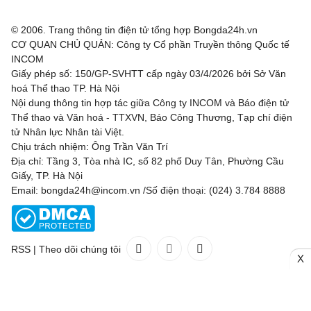
Fleetwood Town
21:00
Chesterfiel
© 2006. Trang thông tin điện tử tổng hợp Bongda24h.vn
CƠ QUAN CHỦ QUẢN: Công ty Cổ phần Truyền thông Quốc tế
Gillingham
21:00
Luton Town
INCOM
Giấy phép số: 150/GP-SVHTT cấp ngày 03/4/2026 bởi Sở Văn
Grimsby Town
21:00
Blackpool
hoá Thể thao TP. Hà Nội
Nội dung thông tin hợp tác giữa Công ty INCOM và Báo điện tử
Leicester
21:00
Northampton Town
Thể thao và Văn hoá - TTXVN, Báo Công Thương, Tạp chí điện
tử Nhân lực Nhân tài Việt.
Leyton Orient
21:00
Oxford United
Chịu trách nhiệm: Ông Trần Văn Trí
Địa chỉ: Tầng 3, Tòa nhà IC, số 82 phố Duy Tân, Phường Cầu
Preston North End
21:00
Huddersfiel
Giấy, TP. Hà Nội
Email: bongda24h@incom.vn /Số điện thoại: (024) 3.784 8888
Salford City
21:00
Shrewsbury Town
Sheffield Wednesday
21:00
Bolton Wanderers
RSS
|
Theo dõi chúng tôi
X
Stockport County
21:00
Doncaster Rovers
Liên hệ
Quảng cáo
(024) 3.784 8888
Stoke City
21:00
Oldham Athletic
Toàn bộ bản quyền thuộc
Bongda24h.vn