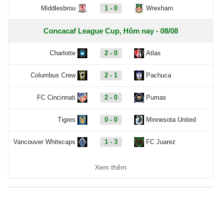
Middlesbrou
1 - 0
Wrexham
Concacaf League Cup, Hôm nay - 08/08
Charlotte
2 - 0
Atlas
Columbus Crew
2 - 1
Pachuca
FC Cincinnati
2 - 0
Pumas
Tigres
0 - 0
Minnesota United
Vancouver Whitecaps
1 - 3
FC Juarez
Carabao Cup, Hôm nay - 08/08
Xem thêm
Cambridge United
0 - 0
Barnet
QPR
20:00
Millwall