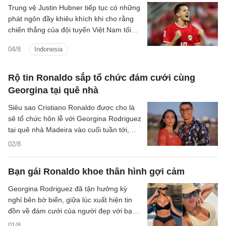
Trung vệ Justin Hubner tiếp tục có những
phát ngôn đầy khiêu khích khi cho rằng
chiến thắng của đội tuyển Việt Nam tối
3/8 không mang nhiều giá trị.
04/8
Indonesia
Rộ tin Ronaldo sắp tổ chức đám cưới cùng
Georgina tại quê nhà
Siêu sao Cristiano Ronaldo được cho là
sẽ tổ chức hôn lễ với Georgina Rodriguez
tại quê nhà Madeira vào cuối tuần tới,
khép lại gần một thập kỷ gắn bó.
02/8
Bạn gái Ronaldo khoe thân hình gợi cảm
Georgina Rodriguez đã tận hưởng kỳ
nghỉ bên bờ biển, giữa lúc xuất hiện tin
đồn về đám cưới của người đẹp với bạn
trai Cristiano Ronaldo.
01/8