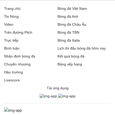
AFC Wimbledon
21:00
Newport County
Trang chủ
Bóng đá Việt Nam
Tin Nóng
Bóng đá Anh
Barnsley
21:00
Wigan Athletic
Video
Bóng đá Châu Âu
Bradford City
21:00
Rochdale
Trên đường Pitch
Bóng đá TBN
Bristol Rovers
21:00
Peterboroug United
Trực tiếp
Bóng đá Italia
Bình luận
Lịch thi đấu bóng đá hôm nay
Bromley
21:00
Reading
Nhận định bóng đá
Kết quả bóng đá
Burnley
21:00
Notts County
Chuyển nhượng
Bảng xếp hạng
Hậu trường
Burton Albion
21:00
Blackburn Rovers
Livescore
Cardiff City
21:00
Swindon Town
Tải ứng dụng
Crewe Alexandra
21:00
Accrington Stanley
Derby County
21:00
Lincoln City