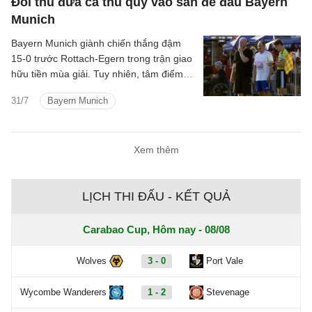
Đối thủ đưa cả thủ quỹ vào sân để đấu Bayern
Munich
Bayern Munich giành chiến thắng đậm
15-0 trước Rottach-Egern trong trận giao
hữu tiền mùa giải. Tuy nhiên, tâm điểm
của trận đấu lại thuộc về đội bóng hạng
31/7
Bayern Munich
Tám nước Đức khi họ tung chính thủ quỹ
CLB vào sân trong hiệp hai.
Xem thêm
LỊCH THI ĐẤU - KẾT QUẢ
Carabao Cup, Hôm nay - 08/08
Wolves
3 - 0
Port Vale
Wycombe Wanderers
1 - 2
Stevenage