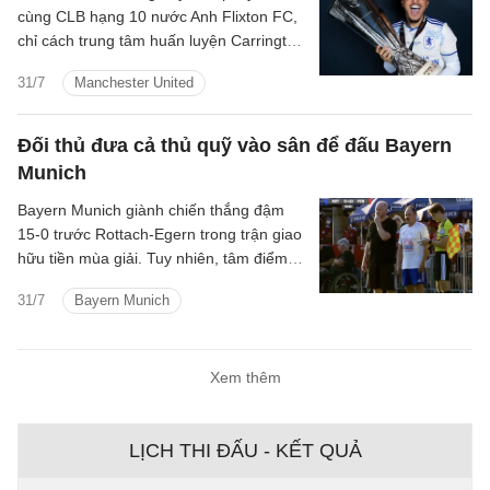
cùng CLB hạng 10 nước Anh Flixton FC,
chỉ cách trung tâm huấn luyện Carrington
của Manchester United một quãng ngắn.
31/7
Manchester United
Đối thủ đưa cả thủ quỹ vào sân để đấu Bayern
Munich
Bayern Munich giành chiến thắng đậm
15-0 trước Rottach-Egern trong trận giao
hữu tiền mùa giải. Tuy nhiên, tâm điểm
của trận đấu lại thuộc về đội bóng hạng
31/7
Bayern Munich
Tám nước Đức khi họ tung chính thủ quỹ
CLB vào sân trong hiệp hai.
Xem thêm
LỊCH THI ĐẤU - KẾT QUẢ