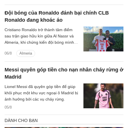
Đội bóng của Ronaldo đánh bại chính CLB
Ronaldo đang khoác áo
Cristiano Ronaldo trở thành tâm điểm
sau trận giao hữu kín giữa Al Nassr và
Almeria, khi chứng kiến đội bóng mình
đồng sở hữu đánh bại chính CLB chủ
06/8
Almeria
quản.
Messi quyên góp tiền cho nạn nhân cháy rừng ở
Madrid
Lionel Messi đã quyên góp tiền để giúp
khôi phục một khu vực ngoại ô Madrid bị
ảnh hưởng bởi các vụ cháy rừng.
05/8