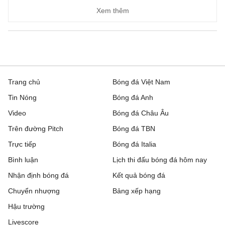
Ascoli
3 - 1
Potenza
Xem thêm
Ligue 2, Hôm nay - 09/08
Boulogne
0 - 0
Nancy
Clermont Foot 63
0 - 0
Reims
Trang chủ
Bóng đá Việt Nam
Tin Nóng
Bóng đá Anh
Dunkerque
4 - 2
Grenoble
Video
Bóng đá Châu Âu
Metz
2 - 1
Guingamp
Trên đường Pitch
Bóng đá TBN
Trực tiếp
Montpellier
1 - 1
Bóng đá Italia
Dijon
Bình luận
Lịch thi đấu bóng đá hôm nay
Nantes
0 - 1
Red Star
Nhận định bóng đá
Kết quả bóng đá
Pau
0 - 1
FC Annecy
Chuyển nhượng
Bảng xếp hạng
Hậu trường
Rodez
3 - 1
Laval
Livescore