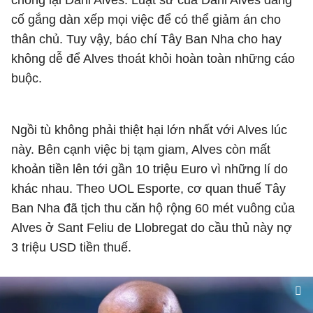
chống lại Dani Alves. Luật sư của Dani Alves đang
cố gắng dàn xếp mọi việc để có thể giảm án cho
thân chủ. Tuy vậy, báo chí Tây Ban Nha cho hay
không dễ để Alves thoát khỏi hoàn toàn những cáo
buộc.
Ngồi tù không phải thiệt hại lớn nhất với Alves lúc
này. Bên cạnh việc bị tạm giam, Alves còn mất
khoản tiền lên tới gần 10 triệu Euro vì những lí do
khác nhau. Theo UOL Esporte, cơ quan thuế Tây
Ban Nha đã tịch thu căn hộ rộng 60 mét vuông của
Alves ở Sant Feliu de Llobregat do cầu thủ này nợ
3 triệu USD tiền thuế.