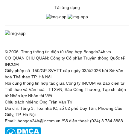
Sochaux
0 - 3
Saint-Etien
Tải ứng dụng
VĐQG Bồ Đào Nha, Hôm nay - 09/08
Vitoria de Guimaraes
0 - 1
Arouca
VĐQG Argentina, Hôm nay - 09/08
© 2006. Trang thông tin điện tử tổng hợp Bongda24h.vn
CƠ QUAN CHỦ QUẢN: Công ty Cổ phần Truyền thông Quốc tế
Atletico Tucuman
1 - 2
Sarmiento
INCOM
Giấy phép số: 150/GP-SVHTT cấp ngày 03/4/2026 bởi Sở Văn
Deportivo Riestra
2 - 0
Estudiantes de la
hoá Thể thao TP. Hà Nội
Plata
Nội dung thông tin hợp tác giữa Công ty INCOM và Báo điện tử
Thể thao và Văn hoá - TTXVN, Báo Công Thương, Tạp chí điện
VĐQG Bỉ, Hôm nay - 09/08
tử Nhân lực Nhân tài Việt.
Chịu trách nhiệm: Ông Trần Văn Trí
St.Truiden
1 - 1
Lommel
Địa chỉ: Tầng 3, Tòa nhà IC, số 82 phố Duy Tân, Phường Cầu
Giấy, TP. Hà Nội
Westerlo
1 - 5
Union St.Gilloise
Email: bongda24h@incom.vn /Số điện thoại: (024) 3.784 8888
VĐQG Brazil, Hôm nay - 09/08