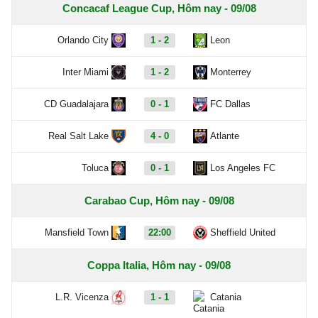
Concacaf League Cup, Hôm nay - 09/08
Orlando City
1 - 2
Leon
Inter Miami
1 - 2
Monterrey
CD Guadalajara
0 - 1
FC Dallas
Real Salt Lake
4 - 0
Atlante
Toluca
0 - 1
Los Angeles FC
Carabao Cup, Hôm nay - 09/08
Mansfield Town
22:00
Sheffield United
Coppa Italia, Hôm nay - 09/08
L.R. Vicenza
1 - 1
Catania