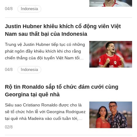
Indonesia.
04/8
Indonesia
Justin Hubner khiêu khích cổ động viên Việt
Nam sau thất bại của Indonesia
Trung vệ Justin Hubner tiếp tục có những
phát ngôn đầy khiêu khích khi cho rằng
chiến thắng của đội tuyển Việt Nam tối
3/8 không mang nhiều giá trị.
04/8
Indonesia
Rộ tin Ronaldo sắp tổ chức đám cưới cùng
Georgina tại quê nhà
Siêu sao Cristiano Ronaldo được cho là
sẽ tổ chức hôn lễ với Georgina Rodriguez
tại quê nhà Madeira vào cuối tuần tới,
khép lại gần một thập kỷ gắn bó.
02/8