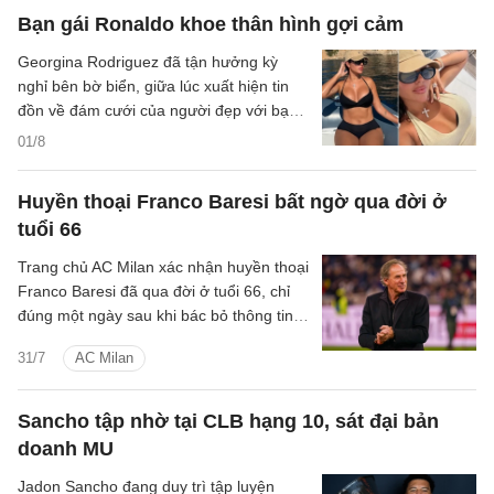
Bạn gái Ronaldo khoe thân hình gợi cảm
Georgina Rodriguez đã tận hưởng kỳ
nghỉ bên bờ biển, giữa lúc xuất hiện tin
đồn về đám cưới của người đẹp với bạn
trai Cristiano Ronaldo.
01/8
Huyền thoại Franco Baresi bất ngờ qua đời ở
tuổi 66
Trang chủ AC Milan xác nhận huyền thoại
Franco Baresi đã qua đời ở tuổi 66, chỉ
đúng một ngày sau khi bác bỏ thông tin
ông tạ thế.
31/7
AC Milan
Sancho tập nhờ tại CLB hạng 10, sát đại bản
doanh MU
Jadon Sancho đang duy trì tập luyện