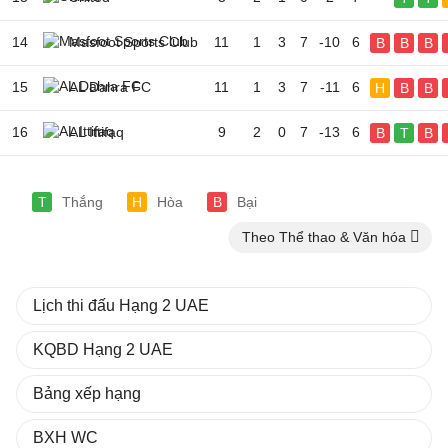
14
Masfoot Sports Club
11
1
3
7
-10
6
B
B
B
15
AL Dahra FC
11
1
3
7
-11
6
H
B
B
16
AL Ittifaq
9
2
0
7
-13
6
B
T
B
T
Thắng
H
Hòa
B
Bại
Theo Thể thao & Văn hóa
Lịch thi đấu Hạng 2 UAE
KQBD Hạng 2 UAE
Bảng xếp hạng
BXH WC