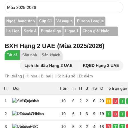
Ngoại hạng Anh
Cúp C1
V-League
Europa League
La Liga
Serie A
Bundesliga
Ligue 1
Chọn giải khác
BXH Hạng 2 UAE (Mùa 2025/2026)
Tất cả
Sân nhà
Sân khách
Lịch thi đấu Hạng 2 UAE
KQBD Hạng 2 UAE
Th: thắng | H: hòa | B: bại | HS: hiệu số | Đ: điểm
TT
Đội
5 trận gần
1
Al Fujairah
10
6
2
2
6
20
H
B
T
2
Dibba Al-Hisn
10
6
1
3
9
19
T
B
T
3
United FC
10
5
3
2
4
18
B
T
T