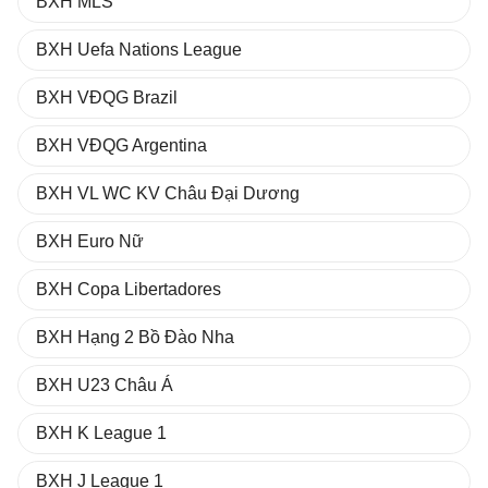
BXH MLS
BXH Uefa Nations League
BXH VĐQG Brazil
BXH VĐQG Argentina
BXH VL WC KV Châu Đại Dương
BXH Euro Nữ
BXH Copa Libertadores
BXH Hạng 2 Bồ Đào Nha
BXH U23 Châu Á
BXH K League 1
BXH J League 1