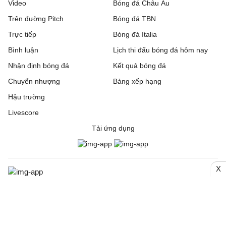
Video
Bóng đá Châu Âu
Trên đường Pitch
Bóng đá TBN
Trực tiếp
Bóng đá Italia
Bình luận
Lịch thi đấu bóng đá hôm nay
Nhận định bóng đá
Kết quả bóng đá
Chuyển nhượng
Bảng xếp hạng
Hậu trường
Livescore
Tải ứng dụng
X
© 2006. Trang thông tin điện tử tổng hợp Bongda24h.vn
CƠ QUAN CHỦ QUẢN: Công ty Cổ phần Truyền thông Quốc tế
INCOM