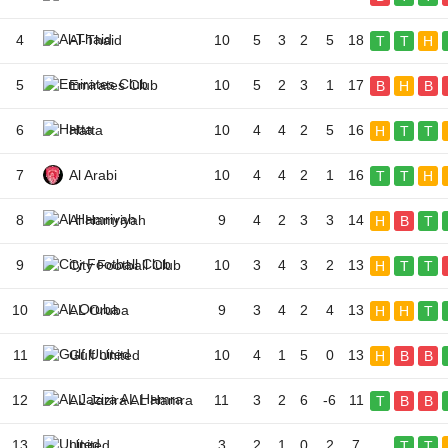
4
Al-Thaid
10
5
3
2
5
18
T
T
H
5
Emirates Club
10
5
2
3
1
17
B
H
B
6
Hatta
10
4
4
2
5
16
H
T
T
7
Al Arabi
10
4
4
2
1
16
T
T
H
8
Al Hamriyah
9
4
2
3
3
14
H
B
T
9
City Football Club
10
3
4
3
2
13
H
T
T
10
AL Oruba
9
3
4
2
4
13
H
H
T
11
Gulf United
10
4
1
5
0
13
H
B
B
12
AL Jazira AL Hamra
11
3
2
6
-6
11
T
B
B
13
United
3
2
1
0
2
7
T
T