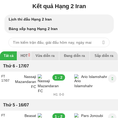
Kết quả Hạng 2 Iran
Lịch thi đấu Hạng 2 Iran
Bảng xếp hạng Hạng 2 Iran
Tất cả
HOT
Vừa diễn ra
Đang diễn ra
Sắp diễn ra
Thứ 6 - 17/07
FT
Nassaji
Ario Islamshahr
1 - 2
17/07
Mazandaran
FC
H1:
0-0
Thứ 5 - 16/07
FT
Beasat
Pars Jonoubi
1 - 2