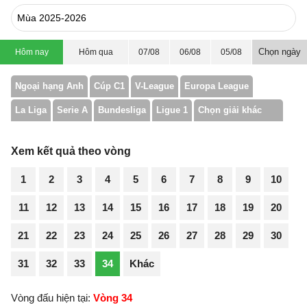
Chọn ngày
Hôm nay
Hôm qua
07/08
06/08
05/08
Ngoại hạng Anh
Cúp C1
V-League
Europa League
La Liga
Serie A
Bundesliga
Ligue 1
Chọn giải khác
Xem kết quả theo vòng
1
2
3
4
5
6
7
8
9
10
11
12
13
14
15
16
17
18
19
20
21
22
23
24
25
26
27
28
29
30
31
32
33
34
Khác
Vòng đấu hiện tại:
Vòng 34