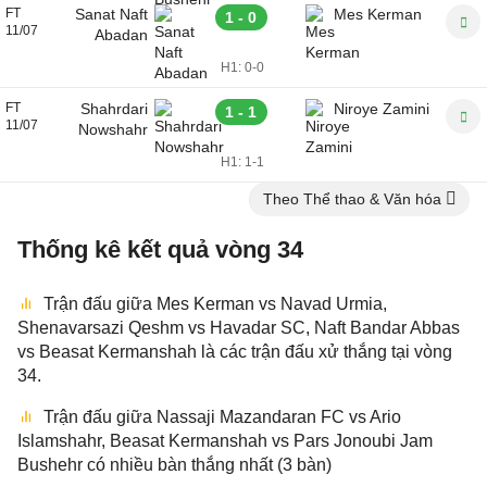
FT
Sanat Naft
Mes Kerman
1 - 0
11/07
Abadan
H1:
0-0
FT
Shahrdari
Niroye Zamini
1 - 1
11/07
Nowshahr
H1:
1-1
Theo Thể thao & Văn hóa
Thống kê kết quả vòng 34
Trận đấu giữa Mes Kerman vs Navad Urmia,
Shenavarsazi Qeshm vs Havadar SC, Naft Bandar Abbas
vs Beasat Kermanshah là các trận đấu xử thắng tại vòng
34.
Trận đấu giữa Nassaji Mazandaran FC vs Ario
Islamshahr, Beasat Kermanshah vs Pars Jonoubi Jam
Bushehr có nhiều bàn thắng nhất (3 bàn)