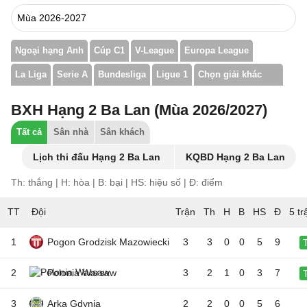
Ngoại hạng Anh
Cúp C1
V-League
Europa League
La Liga
Serie A
Bundesliga
Ligue 1
Chọn giải khác
BXH Hạng 2 Ba Lan (Mùa 2026/2027)
Tất cả
Sân nhà
Sân khách
Lịch thi đấu Hạng 2 Ba Lan
KQBD Hạng 2 Ba Lan
Th: thắng | H: hòa | B: bại | HS: hiệu số | Đ: điểm
TT
Đội
5 tr
1
Pogon Grodzisk Mazowiecki
3
3
0
0
5
9
2
Polonia Warsaw
3
2
1
0
3
7
3
Arka Gdynia
2
2
0
0
5
6