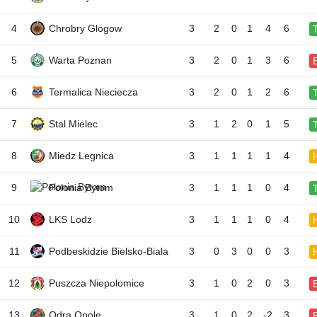
4
Chrobry Glogow
3
2
0
1
4
6
5
Warta Poznan
3
2
0
1
3
6
6
Termalica Nieciecza
3
2
0
1
2
6
7
Stal Mielec
3
1
2
0
1
5
8
Miedz Legnica
3
1
1
1
1
4
9
Polonia Bytom
3
1
1
1
0
4
10
LKS Lodz
3
1
1
1
0
4
11
Podbeskidzie Bielsko-Biala
3
0
3
0
0
3
12
Puszcza Niepolomice
3
1
0
2
0
3
13
Odra Opole
3
1
0
2
-2
3