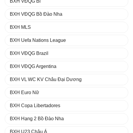
BXH VĐQG Bỉ
BXH VĐQG Bồ Đào Nha
BXH MLS
BXH Uefa Nations League
BXH VĐQG Brazil
BXH VĐQG Argentina
BXH VL WC KV Châu Đại Dương
BXH Euro Nữ
BXH Copa Libertadores
BXH Hạng 2 Bồ Đào Nha
BXH U23 Châu Á