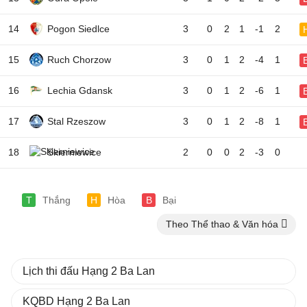
14
Pogon Siedlce
3
0
2
1
-1
2
15
Ruch Chorzow
3
0
1
2
-4
1
16
Lechia Gdansk
3
0
1
2
-6
1
17
Stal Rzeszow
3
0
1
2
-8
1
18
Skierniewice
2
0
0
2
-3
0
T
Thắng
H
Hòa
B
Bại
Theo Thể thao & Văn hóa
Lịch thi đấu Hạng 2 Ba Lan
KQBD Hạng 2 Ba Lan