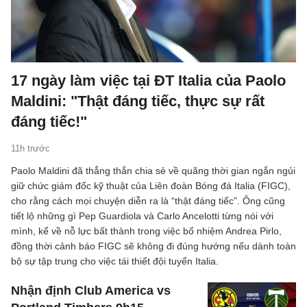
17 ngày làm việc tại ĐT Italia của Paolo
Maldini: "Thật đáng tiếc, thực sự rất
đáng tiếc!"
11h trước
Paolo Maldini đã thẳng thắn chia sẻ về quãng thời gian ngắn ngủi
giữ chức giám đốc kỹ thuật của Liên đoàn Bóng đá Italia (FIGC),
cho rằng cách mọi chuyện diễn ra là “thật đáng tiếc”. Ông cũng
tiết lộ những gì Pep Guardiola và Carlo Ancelotti từng nói với
mình, kể về nỗ lực bất thành trong việc bổ nhiệm Andrea Pirlo,
đồng thời cảnh báo FIGC sẽ không đi đúng hướng nếu dành toàn
bộ sự tập trung cho việc tái thiết đội tuyển Italia.
Nhận định Club America vs