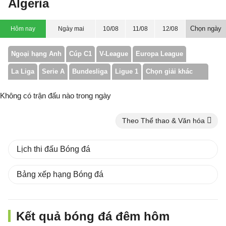
Algeria
Chọn ngày
Hôm nay
Ngày mai
10/08
11/08
12/08
Ngoại hạng Anh
Cúp C1
V-League
Europa League
La Liga
Serie A
Bundesliga
Ligue 1
Chọn giải khác
Không có trận đấu nào trong ngày
Theo Thể thao & Văn hóa
Lịch thi đấu Bóng đá
Bảng xếp hạng Bóng đá
Kết quả bóng đá đêm hôm