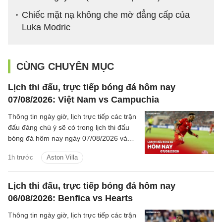
Chiếc mặt nạ không che mờ đẳng cấp của
Luka Modric
CÙNG CHUYÊN MỤC
Lịch thi đấu, trực tiếp bóng đá hôm nay
07/08/2026: Việt Nam vs Campuchia
Thông tin ngày giờ, lịch trực tiếp các trận
đấu đáng chú ý sẽ có trong lịch thi đấu
bóng đá hôm nay ngày 07/08/2026 và
rạng sáng mai cùng kênh phát sóng trực
1h trước
Aston Villa
tiếp.
Lịch thi đấu, trực tiếp bóng đá hôm nay
06/08/2026: Benfica vs Hearts
Thông tin ngày giờ, lịch trực tiếp các trận