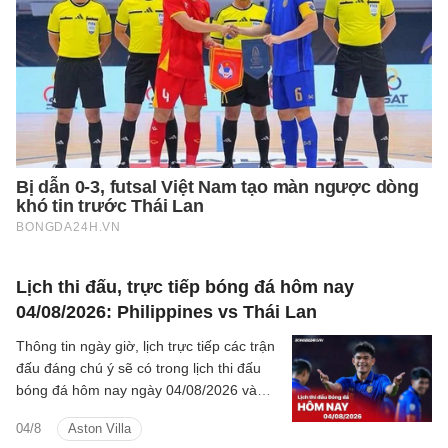
Lịch thi đấu, trực tiếp bóng đá hôm nay
04/08/2026: Philippines vs Thái Lan
Thông tin ngày giờ, lịch trực tiếp các trận
đấu đáng chú ý sẽ có trong lịch thi đấu
bóng đá hôm nay ngày 04/08/2026 và
rạng sáng mai cùng kênh phát sóng trực
04/8
Aston Villa
tiếp.