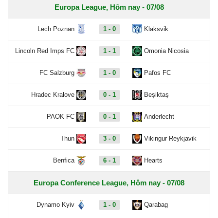
Europa League, Hôm nay - 07/08
Lech Poznan
1 - 0
Klaksvik
Lincoln Red Imps FC
1 - 1
Omonia Nicosia
FC Salzburg
1 - 0
Pafos FC
Hradec Kralove
0 - 1
Beşiktaş
PAOK FC
0 - 1
Anderlecht
Thun
3 - 0
Vikingur Reykjavik
Benfica
6 - 1
Hearts
Europa Conference League, Hôm nay - 07/08
Dynamo Kyiv
1 - 0
Qarabag