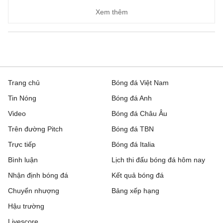
FC Sheriff
1 - 3
St. Gallen
Xem thêm
Inter Club d'Escaldes
2 - 0
Flora Tallinn
Debrecen
0 - 3
FC Copenhagen
Zalgiris Vilnius
2 - 5
Hajduk Split
Trang chủ
Bóng đá Việt Nam
Tin Nóng
Bóng đá Anh
Riga FC
1 - 0
Gyori ETO
Video
Bóng đá Châu Âu
IFK Gothenburg
0 - 1
Gent
Trên đường Pitch
Bóng đá TBN
Rakow Czestochowa
0 - 0
Hammarby IF
Trực tiếp
Bóng đá Italia
Bình luận
Lịch thi đấu bóng đá hôm nay
Beitar Jerusalem
1 - 2
Austria Wien
Nhận định bóng đá
Kết quả bóng đá
FC Twente
6 - 0
DAC 1904 Dunajska
Chuyển nhượng
Bảng xếp hạng
Streda
Hậu trường
Hapoel Tel Aviv
2 - 0
GKS Katowice
Livescore