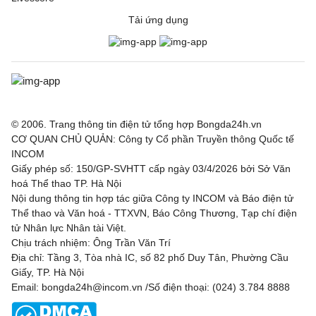
Tải ứng dụng
Ajax
3 - 1
Shelbourne
Borac Banja Luka
1 - 0
Maxline Vitebsk
Lugano
2 - 0
NSI Runavik
Valur
0 - 2
FC Nordsjaella
© 2006. Trang thông tin điện tử tổng hợp Bongda24h.vn
CƠ QUAN CHỦ QUẢN: Công ty Cổ phần Truyền thông Quốc tế
INCOM
SC Braga
1 - 0
Dinamo Minsk
Giấy phép số: 150/GP-SVHTT cấp ngày 03/4/2026 bởi Sở Văn
hoá Thể thao TP. Hà Nội
Bohemian FC
0 - 2
FC Midtjylland
Nội dung thông tin hợp tác giữa Công ty INCOM và Báo điện tử
Thể thao và Văn hoá - TTXVN, Báo Công Thương, Tạp chí điện
Rijeka
1 - 0
Ilves
tử Nhân lực Nhân tài Việt.
Chịu trách nhiệm: Ông Trần Văn Trí
Hibernian
2 - 1
KF Shkendija
Địa chỉ: Tầng 3, Tòa nhà IC, số 82 phố Duy Tân, Phường Cầu
Giấy, TP. Hà Nội
Partizan Beograd
3 - 0
Tobol Kostanay
Email: bongda24h@incom.vn /Số điện thoại: (024) 3.784 8888
Tre Fiori
1 - 4
Drita