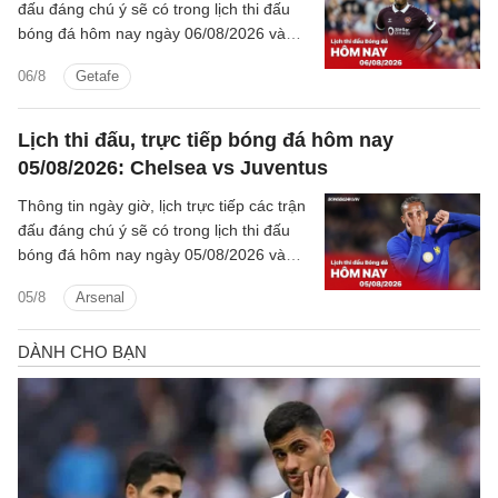
đấu đáng chú ý sẽ có trong lịch thi đấu
bóng đá hôm nay ngày 06/08/2026 và
rạng sáng mai cùng kênh phát sóng trực
06/8
Getafe
tiếp.
Lịch thi đấu, trực tiếp bóng đá hôm nay
05/08/2026: Chelsea vs Juventus
Thông tin ngày giờ, lịch trực tiếp các trận
đấu đáng chú ý sẽ có trong lịch thi đấu
bóng đá hôm nay ngày 05/08/2026 và
rạng sáng mai cùng kênh phát sóng trực
05/8
Arsenal
tiếp.