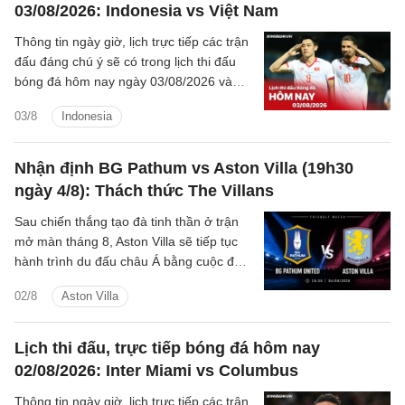
hoàn toàn khác nhau.
03/08/2026: Indonesia vs Việt Nam
Thông tin ngày giờ, lịch trực tiếp các trận
đấu đáng chú ý sẽ có trong lịch thi đấu
bóng đá hôm nay ngày 03/08/2026 và
rạng sáng mai cùng kênh phát sóng trực
03/8
Indonesia
tiếp.
Nhận định BG Pathum vs Aston Villa (19h30
ngày 4/8): Thách thức The Villans
Sau chiến thắng tạo đà tinh thần ở trận
mở màn tháng 8, Aston Villa sẽ tiếp tục
hành trình du đấu châu Á bằng cuộc đối
đầu với BG Pathum United vào tối thứ
02/8
Aston Villa
Ba. Đây là bước chạy đà quan trọng của
thầy trò HLV Unai Emery trước khi bước
vào mùa giải 2026/27 cũng như trận
Lịch thi đấu, trực tiếp bóng đá hôm nay
tranh Siêu cúp châu Âu.
02/08/2026: Inter Miami vs Columbus
Thông tin ngày giờ, lịch trực tiếp các trận