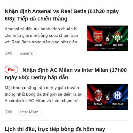
Nhận định Arsenal vs Real Betis (01h30 ngày
6/8): Tiếp đà chiến thắng
Arsenal sẽ tiếp tục hành trình chuẩn bị
cho mùa giải mới bằng cuộc chạm trán
với Real Betis trong trận giao hữu diễn ra
trên sân Aviva vào rạng sáng 6/8. Sau
03/8
Arsenal
màn trình diễn thuyết phục trước Girona,
thầy trò Mikel Arteta hướng đến việc duy
trì thành tích toàn thắng trong giai đoạn
Pro
Nhận định AC Milan vs Inter Milan (17h00
tiền mùa giải.
ngày 5/8): Derby hấp dẫn
Một trong những trận derby giàu truyền
thống nhất bóng đá thế giới sẽ diễn ra tại
Australia khi AC Milan và Inter chạm trán
nhau tại sân Optus vào ngày 5/8. Đây là
03/8
Inter Milan
màn tổng duyệt quan trọng của hai ông
lớn thành Milan trước khi bước vào mùa
giải Serie A 2026/27 với những mục tiêu
Lịch thi đấu, trực tiếp bóng đá hôm nay