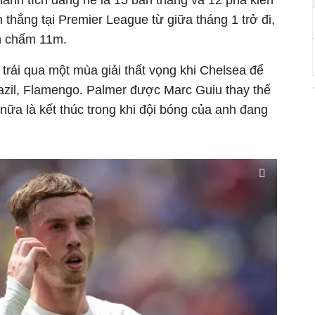
thành tích đáng nể là 15 bàn thắng và 12 pha kiến
 thắng tại Premier League từ giữa tháng 1 trở đi,
ên chấm 11m.
 trải qua một mùa giải thất vọng khi Chelsea để
razil, Flamengo. Palmer được Marc Guiu thay thế
 nữa là kết thúc trong khi đội bóng của anh đang
.