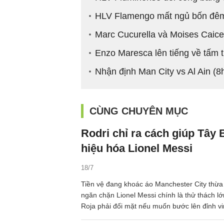
HLV Flamengo mất ngủ bốn đêm
Marc Cucurella và Moises Caic
Enzo Maresca lên tiếng về tấm 
Nhận định Man City vs Al Ain (
CÙNG CHUYÊN MỤC
Rodri chỉ ra cách giúp Tây
hiệu hóa Lionel Messi
18/7
Tiền vệ đang khoác áo Manchester City thừa
ngăn chặn Lionel Messi chính là thử thách l
Roja phải đối mặt nếu muốn bước lên đỉnh v