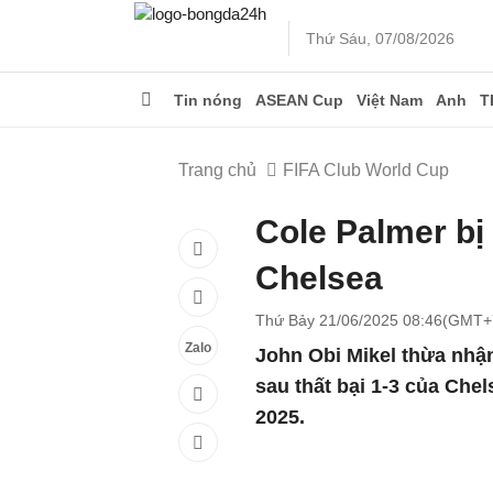
Thứ Sáu, 07/08/2026
Tin nóng
ASEAN Cup
Việt Nam
Anh
T
Trang chủ
FIFA Club World Cup
Cole Palmer bị 
Chelsea
Thứ Bảy 21/06/2025 08:46(GMT+
Zalo
John Obi Mikel thừa nhận
sau thất bại 1-3 của Che
2025.