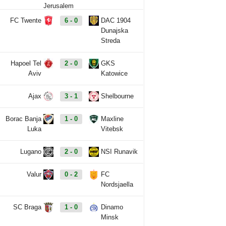
FC Twente
6 - 0
DAC 1904
Dunajska
Streda
Hapoel Tel
2 - 0
GKS
Aviv
Katowice
Ajax
3 - 1
Shelbourne
Borac Banja
1 - 0
Maxline
Luka
Vitebsk
Lugano
2 - 0
NSI Runavik
Valur
0 - 2
FC
Nordsjaella
SC Braga
1 - 0
Dinamo
Minsk