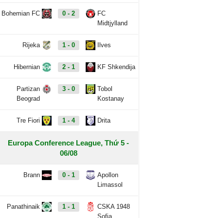
Bohemian FC
0 - 2
FC
Midtjylland
Rijeka
1 - 0
Ilves
Hibernian
2 - 1
KF Shkendija
Partizan
3 - 0
Tobol
Beograd
Kostanay
Tre Fiori
1 - 4
Drita
Europa Conference League, Thứ 5 -
06/08
Brann
0 - 1
Apollon
Limassol
Panathinaik
1 - 1
CSKA 1948
Sofia