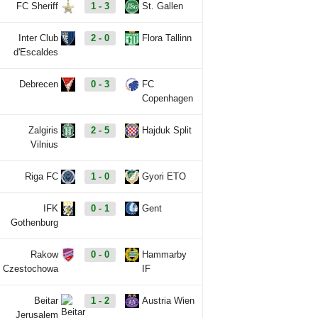
FC Sheriff
1 - 3
St. Gallen
Inter Club
2 - 0
Flora Tallinn
d'Escaldes
Debrecen
0 - 3
FC
Copenhagen
Zalgiris
2 - 5
Hajduk Split
Vilnius
Riga FC
1 - 0
Gyori ETO
IFK
0 - 1
Gent
Gothenburg
Rakow
0 - 0
Hammarby
Czestochowa
IF
Beitar
1 - 2
Austria Wien
Jerusalem