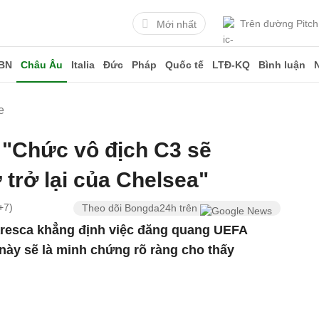
Trên đường Pitch
Mới nhất
BN
Châu Âu
Italia
Đức
Pháp
Quốc tế
LTĐ-KQ
Bình luận
e
 "Chức vô địch C3 sẽ
trở lại của Chelsea"
+7)
Theo dõi Bongda24h trên
resca khẳng định việc đăng quang UEFA
ày sẽ là minh chứng rõ ràng cho thấy