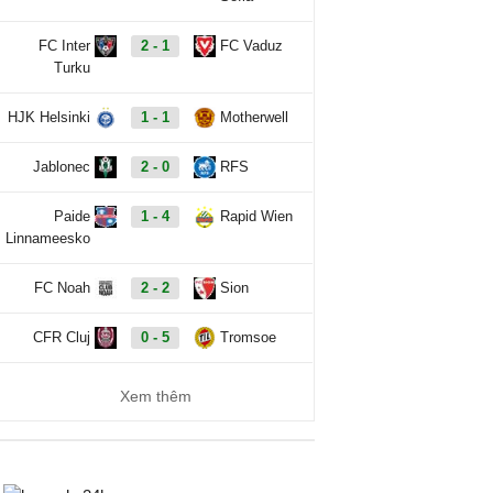
FC Inter
2 - 1
FC Vaduz
Turku
HJK Helsinki
1 - 1
Motherwell
Jablonec
2 - 0
RFS
Paide
1 - 4
Rapid Wien
Linnameesko
FC Noah
2 - 2
Sion
CFR Cluj
0 - 5
Tromsoe
Xem thêm