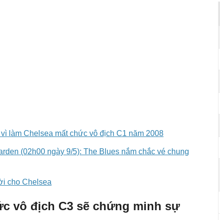
ry vì làm Chelsea mất chức vô địch C1 năm 2008
arden (02h00 ngày 9/5): The Blues nắm chắc vé chung
lời cho Chelsea
c vô địch C3 sẽ chứng minh sự