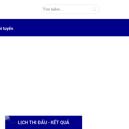
i tuyển
LỊCH THI ĐẤU - KẾT QUẢ