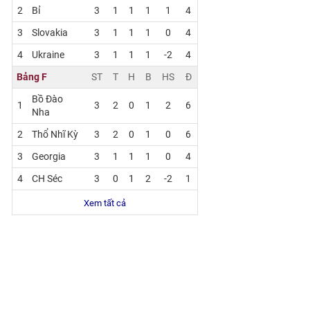
2
Bỉ
3
1
1
1
1
4
3
Slovakia
3
1
1
1
0
4
4
Ukraine
3
1
1
1
-2
4
Bảng F
ST
T
H
B
HS
Đ
Bồ Đào
1
3
2
0
1
2
6
Nha
2
Thổ Nhĩ Kỳ
3
2
0
1
0
6
3
Georgia
3
1
1
1
0
4
4
CH Séc
3
0
1
2
-2
1
Xem tất cả