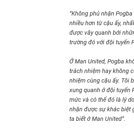
“Không phủ nhận Pogba l
nhiều hơn từ cậu ấy, nhấ
được vây quanh bởi nhữn
trường đó với đội tuyển 
Ở Man United, Pogba khô
trách nhiệm hay không c
nhiệm cùng cậu ấy. Tôi b
xung quanh ở đội tuyển P
mức và có thể đó là lý d
nhận được sự khác biệt
ta biết ở Man United”.