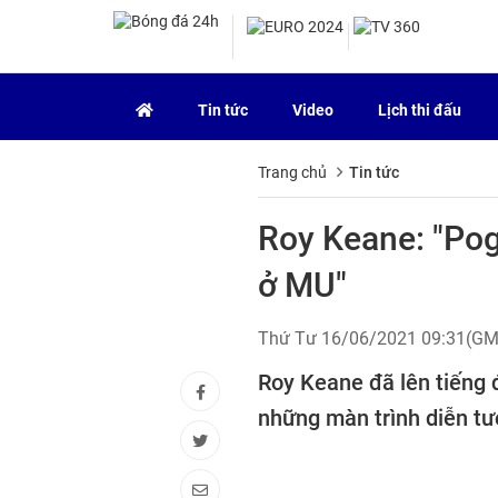
Tin tức
Video
Lịch thi đấu
Trang chủ
Tin tức
Roy Keane: "Po
ở MU"
Thứ Tư 16/06/2021 09:31(G
Roy Keane đã lên tiếng 
những màn trình diễn tư