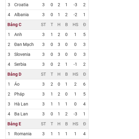
3
Croatia
3
0
2
1
-3
2
4
Albania
3
0
1
2
-2
1
Bảng C
ST
T
H
B
HS
Đ
1
Anh
3
1
2
0
1
5
2
Đan Mạch
3
0
3
0
0
3
3
Slovenia
3
0
3
0
0
3
4
Serbia
3
0
2
1
-1
2
Bảng D
ST
T
H
B
HS
Đ
1
Áo
3
2
0
1
2
6
2
Pháp
3
1
2
0
1
5
3
Hà Lan
3
1
1
1
0
4
4
Ba Lan
3
0
1
2
-3
1
Bảng E
ST
T
H
B
HS
Đ
1
Romania
3
1
1
1
1
4