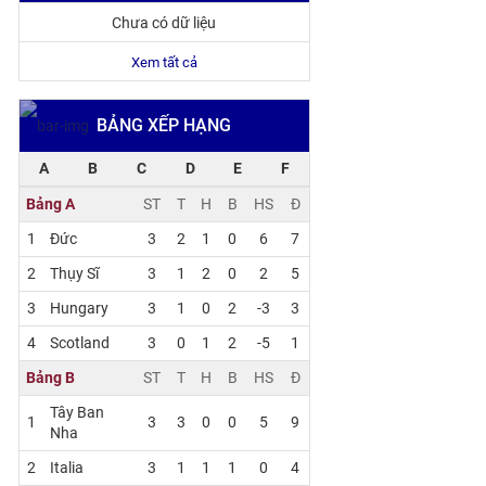
Chưa có dữ liệu
Xem tất cả
BẢNG XẾP HẠNG
A
B
C
D
E
F
Bảng A
ST
T
H
B
HS
Đ
1
Đức
3
2
1
0
6
7
2
Thụy Sĩ
3
1
2
0
2
5
3
Hungary
3
1
0
2
-3
3
4
Scotland
3
0
1
2
-5
1
Bảng B
ST
T
H
B
HS
Đ
Tây Ban
1
3
3
0
0
5
9
Nha
2
Italia
3
1
1
1
0
4