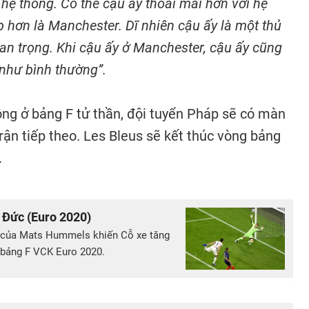
 hệ thống. Có thể cậu ấy thoải mái hơn với hệ
 hơn là Manchester. Dĩ nhiên cậu ấy là một thủ
uan trọng. Khi cậu ấy ở Manchester, cậu ấy cũng
 như bình thường”.
ông ở bảng F tử thần, đội tuyển Pháp sẽ có màn
rận tiếp theo. Les Bleus sẽ kết thúc vòng bảng
.
 Đức (Euro 2020)
i của Mats Hummels khiến Cỗ xe tăng
ở bảng F VCK Euro 2020.