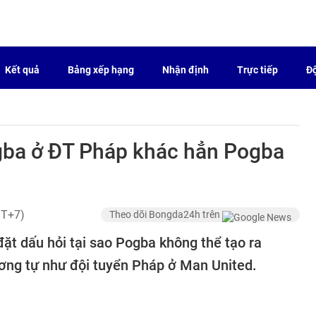
Kết quả
Bảng xếp hạng
Nhận định
Trực tiếp
Độ
gba ở ĐT Pháp khác hẳn Pogba
MT+7)
Theo dõi Bongda24h trên
đặt dấu hỏi tại sao Pogba không thể tạo ra
ơng tự như đội tuyển Pháp ở Man United.