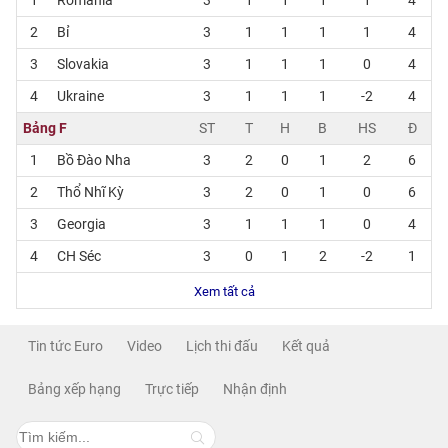
2
Bỉ
3
1
1
1
1
4
3
Slovakia
3
1
1
1
0
4
4
Ukraine
3
1
1
1
-2
4
Bảng F
ST
T
H
B
HS
Đ
1
Bồ Đào Nha
3
2
0
1
2
6
2
Thổ Nhĩ Kỳ
3
2
0
1
0
6
3
Georgia
3
1
1
1
0
4
4
CH Séc
3
0
1
2
-2
1
Xem tất cả
Tin tức Euro
Video
Lịch thi đấu
Kết quả
Bảng xếp hạng
Trực tiếp
Nhận định