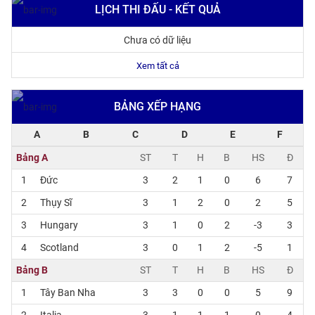
LỊCH THI ĐẤU - KẾT QUẢ
Chưa có dữ liệu
Xem tất cả
BẢNG XẾP HẠNG
A
B
C
D
E
F
Bảng A
ST
T
H
B
HS
Đ
1
Đức
3
2
1
0
6
7
2
Thụy Sĩ
3
1
2
0
2
5
3
Hungary
3
1
0
2
-3
3
4
Scotland
3
0
1
2
-5
1
Bảng B
ST
T
H
B
HS
Đ
1
Tây Ban Nha
3
3
0
0
5
9
2
Italia
3
1
1
1
0
4