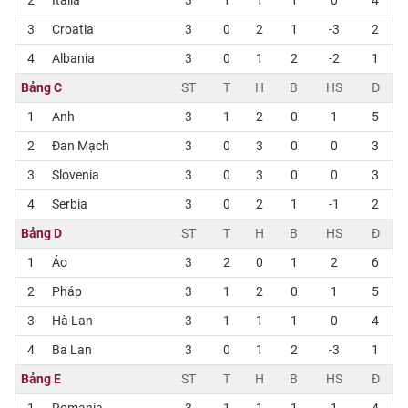
3
Croatia
3
0
2
1
-3
2
4
Albania
3
0
1
2
-2
1
Bảng C
ST
T
H
B
HS
Đ
1
Anh
3
1
2
0
1
5
2
Đan Mạch
3
0
3
0
0
3
3
Slovenia
3
0
3
0
0
3
4
Serbia
3
0
2
1
-1
2
Bảng D
ST
T
H
B
HS
Đ
1
Áo
3
2
0
1
2
6
2
Pháp
3
1
2
0
1
5
3
Hà Lan
3
1
1
1
0
4
4
Ba Lan
3
0
1
2
-3
1
Bảng E
ST
T
H
B
HS
Đ
1
Romania
3
1
1
1
1
4