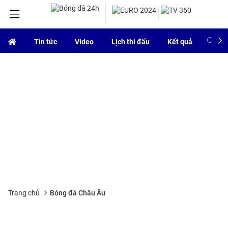
Tin tức
Video
Lịch thi đấu
Kết quả
Bảng
Trang chủ
Bóng đá Châu Âu