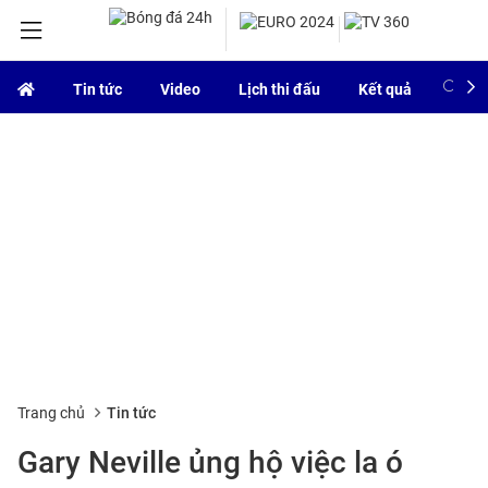
Tin tức
Video
Lịch thi đấu
Kết quả
Bảng
Trang chủ
Tin tức
Gary Neville ủng hộ việc la ó