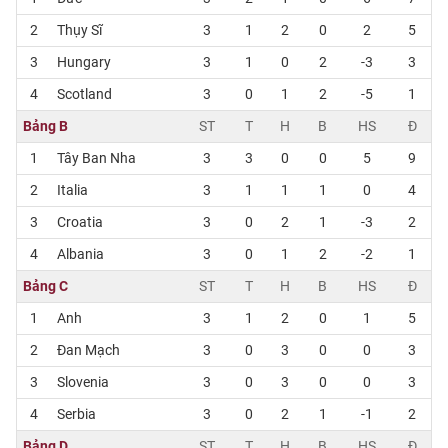
2
Thụy Sĩ
3
1
2
0
2
5
3
Hungary
3
1
0
2
-3
3
4
Scotland
3
0
1
2
-5
1
Bảng B
ST
T
H
B
HS
Đ
1
Tây Ban Nha
3
3
0
0
5
9
2
Italia
3
1
1
1
0
4
3
Croatia
3
0
2
1
-3
2
4
Albania
3
0
1
2
-2
1
Bảng C
ST
T
H
B
HS
Đ
1
Anh
3
1
2
0
1
5
2
Đan Mạch
3
0
3
0
0
3
3
Slovenia
3
0
3
0
0
3
4
Serbia
3
0
2
1
-1
2
Bảng D
ST
T
H
B
HS
Đ