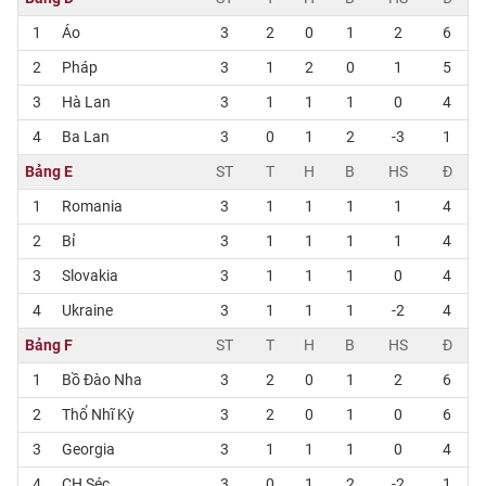
1
Áo
3
2
0
1
2
6
2
Pháp
3
1
2
0
1
5
3
Hà Lan
3
1
1
1
0
4
4
Ba Lan
3
0
1
2
-3
1
Bảng E
ST
T
H
B
HS
Đ
1
Romania
3
1
1
1
1
4
2
Bỉ
3
1
1
1
1
4
3
Slovakia
3
1
1
1
0
4
4
Ukraine
3
1
1
1
-2
4
Bảng F
ST
T
H
B
HS
Đ
1
Bồ Đào Nha
3
2
0
1
2
6
2
Thổ Nhĩ Kỳ
3
2
0
1
0
6
3
Georgia
3
1
1
1
0
4
4
CH Séc
3
0
1
2
-2
1