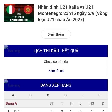
Nhận định U21 Italia vs U21
Montenegro 23h15 ngày 5/9 (Vòng
loại U21 châu Âu 2027)
Xem thêm
LỊCH THI ĐẤU - KẾT QUẢ
Chưa có dữ liệu
Xem tất cả
BẢNG XẾP HẠNG
A
B
C
D
E
F
Bảng A
ST
T
H
B
HS
Đ
1
Đức
3
2
1
0
6
7