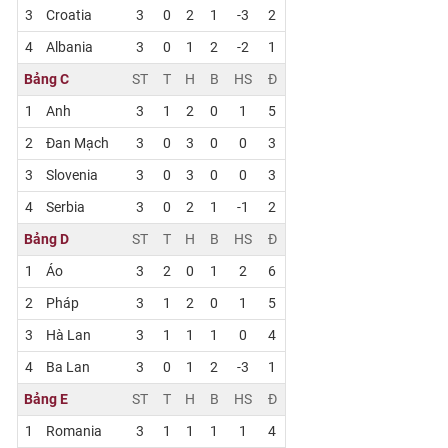
3
Croatia
3
0
2
1
-3
2
4
Albania
3
0
1
2
-2
1
Bảng C
ST
T
H
B
HS
Đ
1
Anh
3
1
2
0
1
5
2
Đan Mạch
3
0
3
0
0
3
3
Slovenia
3
0
3
0
0
3
4
Serbia
3
0
2
1
-1
2
Bảng D
ST
T
H
B
HS
Đ
1
Áo
3
2
0
1
2
6
2
Pháp
3
1
2
0
1
5
3
Hà Lan
3
1
1
1
0
4
4
Ba Lan
3
0
1
2
-3
1
Bảng E
ST
T
H
B
HS
Đ
1
Romania
3
1
1
1
1
4