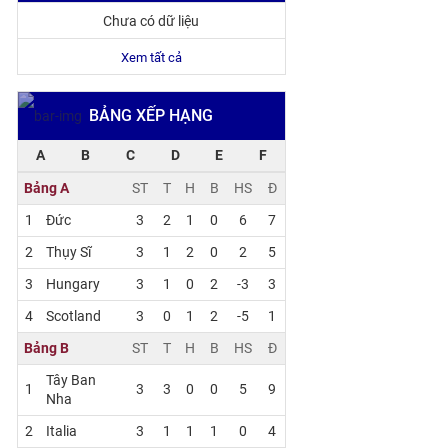
Chưa có dữ liệu
Xem tất cả
BẢNG XẾP HẠNG
A
B
C
D
E
F
Bảng A
ST
T
H
B
HS
Đ
1
Đức
3
2
1
0
6
7
2
Thụy Sĩ
3
1
2
0
2
5
3
Hungary
3
1
0
2
-3
3
4
Scotland
3
0
1
2
-5
1
Bảng B
ST
T
H
B
HS
Đ
Tây Ban
1
3
3
0
0
5
9
Nha
2
Italia
3
1
1
1
0
4