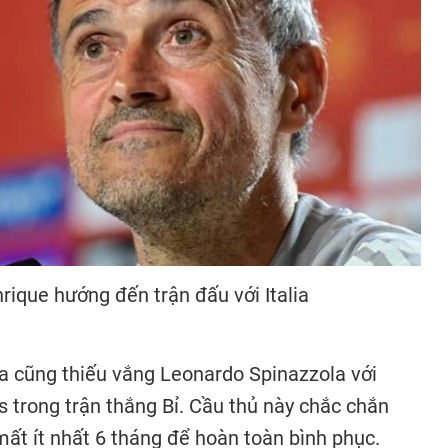
rique hướng đến trận đấu với Italia
lia cũng thiếu vắng Leonardo Spinazzola với
s trong trận thắng Bỉ. Cầu thủ này chắc chắn
mất ít nhất 6 tháng để hoàn toàn bình phục.