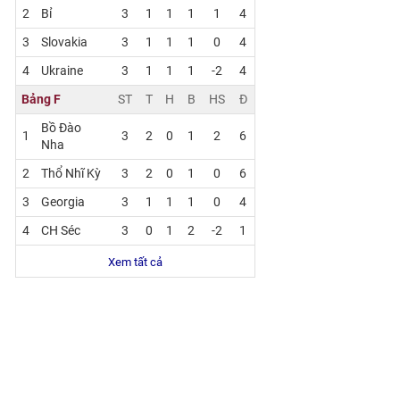
2
Bỉ
3
1
1
1
1
4
3
Slovakia
3
1
1
1
0
4
4
Ukraine
3
1
1
1
-2
4
Bảng F
ST
T
H
B
HS
Đ
Bồ Đào
1
3
2
0
1
2
6
Nha
2
Thổ Nhĩ Kỳ
3
2
0
1
0
6
3
Georgia
3
1
1
1
0
4
4
CH Séc
3
0
1
2
-2
1
Xem tất cả