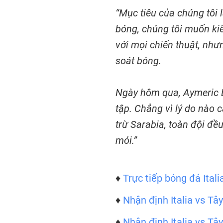
“Mục tiêu của chúng tôi l
bóng, chúng tôi muốn kiể
với mọi chiến thuật, nh
soát bóng.
Ngày hôm qua, Aymeric L
tập. Chẳng vì lý do nào 
trừ Sarabia, toàn đội đề
mỏi.”
♦
Trực tiếp bóng đá Ital
♦
Nhận định Italia vs T
♦
Nhận định Italia vs T