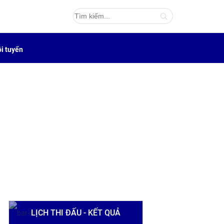
i tuyển
LỊCH THI ĐẤU - KẾT QUẢ