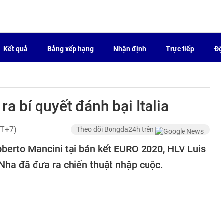
Kết quả
Bảng xếp hạng
Nhận định
Trực tiếp
Độ
ra bí quyết đánh bại Italia
MT+7)
Theo dõi Bongda24h trên
berto Mancini tại bán kết EURO 2020, HLV Luis
Nha đã đưa ra chiến thuật nhập cuộc.