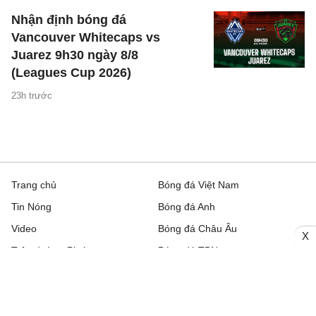
Nhận định bóng đá
Vancouver Whitecaps vs
Juarez 9h30 ngày 8/8
(Leagues Cup 2026)
23h trước
Trang chủ
Bóng đá Việt Nam
Tin Nóng
Bóng đá Anh
Video
Bóng đá Châu Âu
X
Trên đường Pitch
Bóng đá TBN
Trực tiếp
Bóng đá Italia
Bình luận
Lịch thi đấu bóng đá hôm nay
Nhận định bóng đá
Kết quả bóng đá