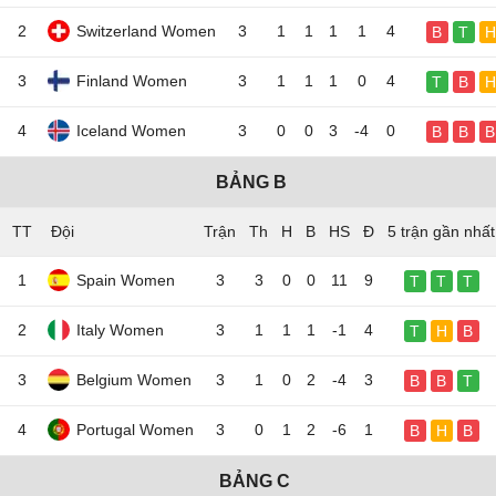
2
Switzerland Women
3
1
1
1
1
4
B
T
H
3
Finland Women
3
1
1
1
0
4
T
B
H
4
Iceland Women
3
0
0
3
-4
0
B
B
B
BẢNG B
TT
Đội
5 trận gần nhất
1
Spain Women
3
3
0
0
11
9
T
T
T
2
Italy Women
3
1
1
1
-1
4
T
H
B
3
Belgium Women
3
1
0
2
-4
3
B
B
T
4
Portugal Women
3
0
1
2
-6
1
B
H
B
BẢNG C