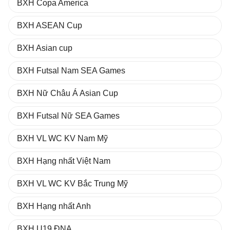
BXH Copa America
BXH ASEAN Cup
BXH Asian cup
BXH Futsal Nam SEA Games
BXH Nữ Châu Á Asian Cup
BXH Futsal Nữ SEA Games
BXH VL WC KV Nam Mỹ
BXH Hạng nhất Việt Nam
BXH VL WC KV Bắc Trung Mỹ
BXH Hạng nhất Anh
BXH U19 ĐNA