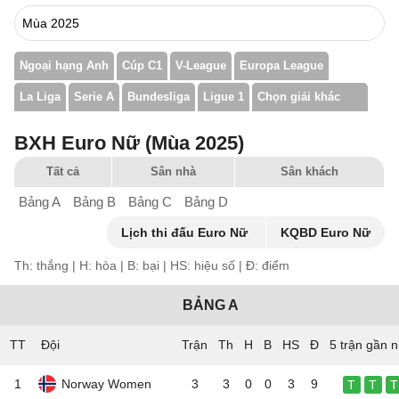
Ngoại hạng Anh
Cúp C1
V-League
Europa League
La Liga
Serie A
Bundesliga
Ligue 1
Chọn giải khác
BXH Euro Nữ (Mùa 2025)
Tất cả
Sân nhà
Sân khách
Bảng A
Bảng B
Bảng C
Bảng D
Lịch thi đấu Euro Nữ
KQBD Euro Nữ
Th: thắng | H: hòa | B: bại | HS: hiệu số | Đ: điểm
BẢNG A
TT
Đội
5 trận gần n
1
Norway Women
3
3
0
0
3
9
T
T
T