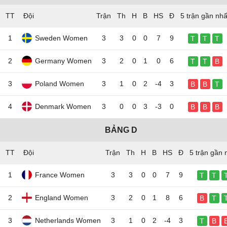
TT
Đội
5 trận gần nhấ
1
Sweden Women
3
3
0
0
7
9
T
T
T
2
Germany Women
3
2
0
1
0
6
T
T
B
3
Poland Women
3
1
0
2
-4
3
B
B
T
4
Denmark Women
3
0
0
3
-3
0
B
B
B
BẢNG D
TT
Đội
5 trận gần 
1
France Women
3
3
0
0
7
9
T
T
2
England Women
3
2
0
1
8
6
B
T
3
Netherlands Women
3
1
0
2
-4
3
T
B