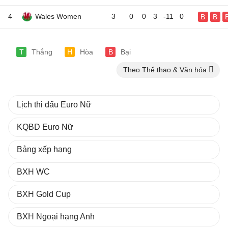
4
Wales Women
3
0
0
3
-11
0
B
B
T
Thắng
H
Hòa
B
Bại
Theo Thể thao & Văn hóa
Lịch thi đấu Euro Nữ
KQBD Euro Nữ
Bảng xếp hạng
BXH WC
BXH Gold Cup
BXH Ngoại hạng Anh