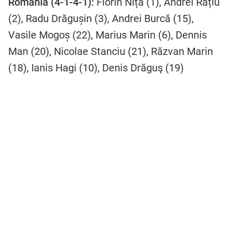
Romania (4-1-4-1):
Florin Niță (1), Andrei Rațiu
(2), Radu Drăgușin (3), Andrei Burcă (15),
Vasile Mogoș (22), Marius Marin (6), Dennis
Man (20), Nicolae Stanciu (21), Răzvan Marin
(18), Ianis Hagi (10), Denis Drăguş (19)