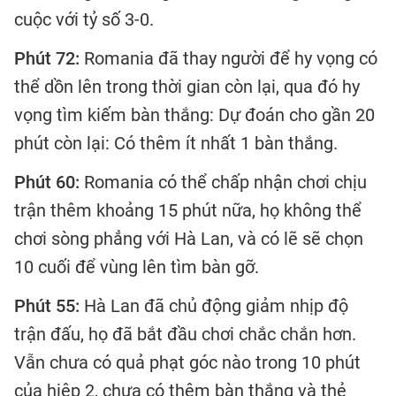
cuộc với tỷ số 3-0.
Phút 72:
Romania đã thay người để hy vọng có
thể dồn lên trong thời gian còn lại, qua đó hy
vọng tìm kiếm bàn thắng: Dự đoán cho gần 20
phút còn lại: Có thêm ít nhất 1 bàn thắng.
Phút 60:
Romania có thể chấp nhận chơi chịu
trận thêm khoảng 15 phút nữa, họ không thể
chơi sòng phẳng với Hà Lan, và có lẽ sẽ chọn
10 cuối để vùng lên tìm bàn gỡ.
Phút 55:
Hà Lan đã chủ động giảm nhịp độ
trận đấu, họ đã bắt đầu chơi chắc chắn hơn.
Vẫn chưa có quả phạt góc nào trong 10 phút
của hiệp 2, chưa có thêm bàn thắng và thẻ