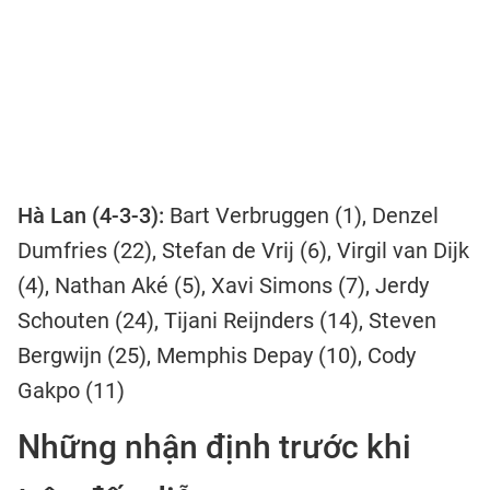
Hà Lan (4-3-3):
Bart Verbruggen (1), Denzel
Dumfries (22), Stefan de Vrij (6), Virgil van Dijk
(4), Nathan Aké (5), Xavi Simons (7), Jerdy
Schouten (24), Tijani Reijnders (14), Steven
Bergwijn (25), Memphis Depay (10), Cody
Gakpo (11)
Những nhận định trước khi