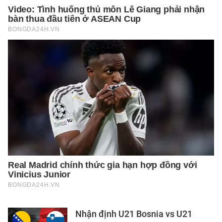
Nhận định U21 Bosnia vs U21