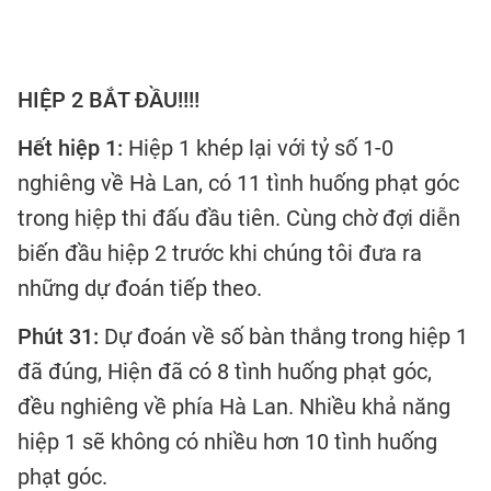
HIỆP 2 BẮT ĐẦU!!!!
Hết hiệp 1:
Hiệp 1 khép lại với tỷ số 1-0
nghiêng về Hà Lan, có 11 tình huống phạt góc
trong hiệp thi đấu đầu tiên. Cùng chờ đợi diễn
biến đầu hiệp 2 trước khi chúng tôi đưa ra
những dự đoán tiếp theo.
Phút 31:
Dự đoán về số bàn thắng trong hiệp 1
đã đúng, Hiện đã có 8 tình huống phạt góc,
đều nghiêng về phía Hà Lan. Nhiều khả năng
hiệp 1 sẽ không có nhiều hơn 10 tình huống
phạt góc.