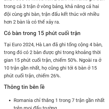
trong cả 3 trận ở vòng bảng, khả năng cả hai
đội cùng ghi bàn, trận đấu kết thúc với nhiều
hơn 2 bàn là có thể xảy ra.
Có bàn trong 15 phút cuối trận
Tại Euro 2024, Hà Lan đã ghi tổng cộng 4 bàn,
trong đó có 2 bàn được ghi trong khoảng thời
gian 15 phút cuối trận, chiếm 50%. Ngoài ra ở
10 trận gần nhất, họ cũng ghi tới 6 bàn ở 15
phút cuối trận, chiếm 26%.
Thông tin bên lề
Romania chỉ thắng 1 trong 7 trận gần nhất
trên mọi đấu trường.