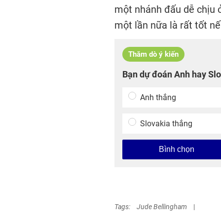
một nhánh đấu dễ chịu ở
một lần nữa là rất tốt n
Thăm dò ý kiến
Bạn dự đoán Anh hay Slov
Anh thắng
Slovakia thắng
Bình chọn
Tags:
Jude Bellingham
|