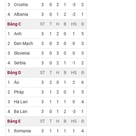
3
Croatia
3
0
2
1
-3
2
4
Albania
3
0
1
2
-2
1
Bảng C
ST
T
H
B
HS
Đ
1
Anh
3
1
2
0
1
5
2
Đan Mạch
3
0
3
0
0
3
3
Slovenia
3
0
3
0
0
3
4
Serbia
3
0
2
1
-1
2
Bảng D
ST
T
H
B
HS
Đ
1
Áo
3
2
0
1
2
6
2
Pháp
3
1
2
0
1
5
3
Hà Lan
3
1
1
1
0
4
4
Ba Lan
3
0
1
2
-3
1
Bảng E
ST
T
H
B
HS
Đ
1
Romania
3
1
1
1
1
4