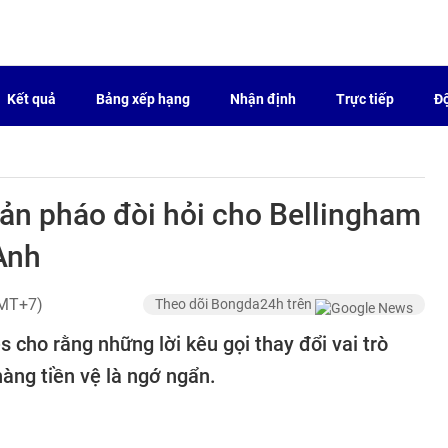
Kết quả
Bảng xếp hạng
Nhận định
Trực tiếp
Độ
ản pháo đòi hỏi cho Bellingham
 Anh
GMT+7)
Theo dõi Bongda24h trên
 cho rằng những lời kêu gọi thay đổi vai trò
àng tiền vệ là ngớ ngẩn.