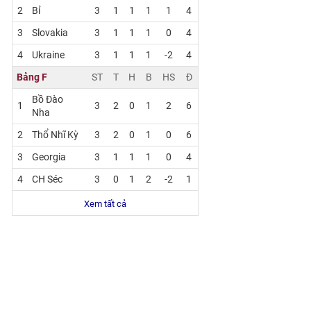
2
Bỉ
3
1
1
1
1
4
3
Slovakia
3
1
1
1
0
4
4
Ukraine
3
1
1
1
-2
4
Bảng F
ST
T
H
B
HS
Đ
Bồ Đào
1
3
2
0
1
2
6
Nha
2
Thổ Nhĩ Kỳ
3
2
0
1
0
6
3
Georgia
3
1
1
1
0
4
4
CH Séc
3
0
1
2
-2
1
Xem tất cả