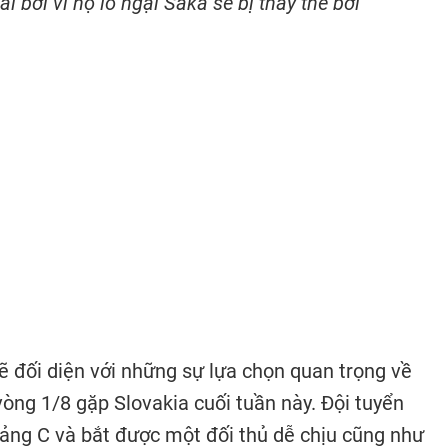
i bởi vì họ lo ngại Saka sẽ bị thay thế bởi
 đối diện với những sự lựa chọn quan trọng về
vòng 1/8 gặp Slovakia cuối tuần này. Đội tuyển
ảng C và bắt được một đối thủ dễ chịu cũng như