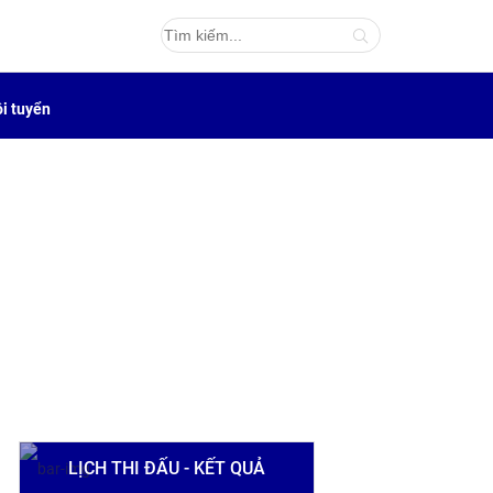
i tuyển
LỊCH THI ĐẤU - KẾT QUẢ