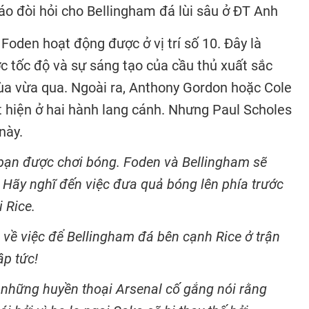
o đòi hỏi cho Bellingham đá lùi sâu ở ĐT Anh
 Foden hoạt động được ở vị trí số 10. Đây là
 tốc độ và sự sáng tạo của cầu thủ xuất sắc
a vừa qua. Ngoài ra, Anthony Gordon hoặc Cole
 hiện ở hai hành lang cánh. Nhưng Paul Scholes
này.
bạn được chơi bóng. Foden và Bellingham sẽ
 Hãy nghĩ đến việc đưa quả bóng lên phía trước
 Rice.
 về việc để Bellingham đá bên cạnh Rice ở trận
ập tức!
 những huyền thoại Arsenal cố gắng nói rằng