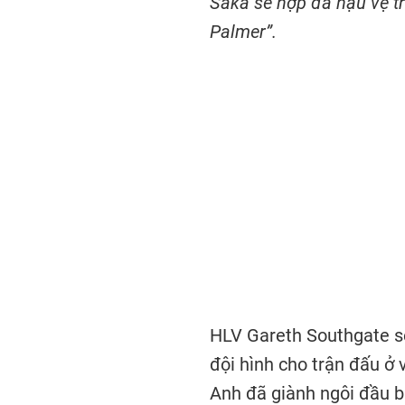
Saka sẽ hợp đá hậu vệ trá
Palmer”.
HLV Gareth Southgate sẽ
đội hình cho trận đấu ở 
Anh đã giành ngôi đầu b