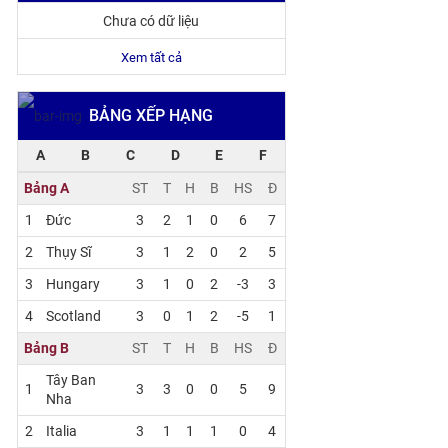
Chưa có dữ liệu
Xem tất cả
BẢNG XẾP HẠNG
A
B
C
D
E
F
Bảng A
ST
T
H
B
HS
Đ
1
Đức
3
2
1
0
6
7
2
Thụy Sĩ
3
1
2
0
2
5
3
Hungary
3
1
0
2
-3
3
4
Scotland
3
0
1
2
-5
1
Bảng B
ST
T
H
B
HS
Đ
Tây Ban
1
3
3
0
0
5
9
Nha
2
Italia
3
1
1
1
0
4