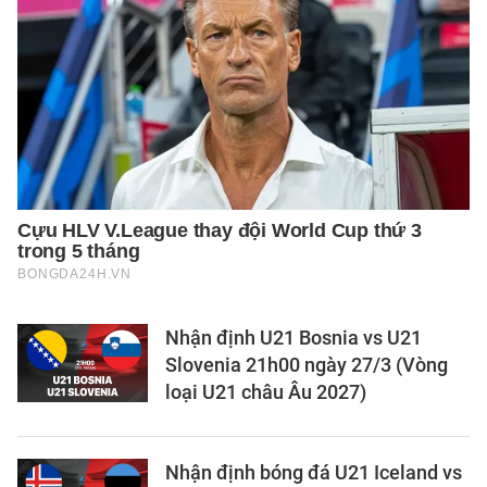
Nhận định U21 Bosnia vs U21
Slovenia 21h00 ngày 27/3 (Vòng
loại U21 châu Âu 2027)
Nhận định bóng đá U21 Iceland vs