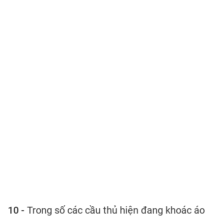
10 -
Trong số các cầu thủ hiện đang khoác áo