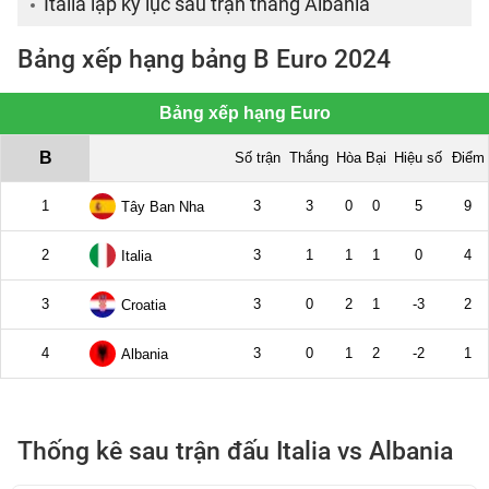
Italia lập kỷ lục sau trận thắng Albania
Bảng xếp hạng bảng B Euro 2024
Thống kê sau trận đấu Italia vs Albania