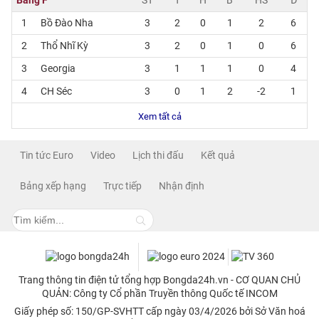
1
Bồ Đào Nha
3
2
0
1
2
6
2
Thổ Nhĩ Kỳ
3
2
0
1
0
6
3
Georgia
3
1
1
1
0
4
4
CH Séc
3
0
1
2
-2
1
Xem tất cả
Tin tức Euro
Video
Lịch thi đấu
Kết quả
Bảng xếp hạng
Trực tiếp
Nhận định
Trang thông tin điện tử tổng hợp Bongda24h.vn - CƠ QUAN CHỦ
QUẢN: Công ty Cổ phần Truyền thông Quốc tế INCOM
Giấy phép số: 150/GP-SVHTT cấp ngày 03/4/2026 bởi Sở Văn hoá