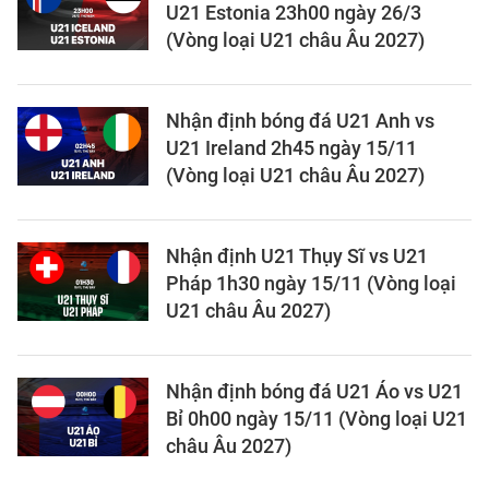
U21 Estonia 23h00 ngày 26/3
(Vòng loại U21 châu Âu 2027)
Nhận định bóng đá U21 Anh vs
U21 Ireland 2h45 ngày 15/11
(Vòng loại U21 châu Âu 2027)
Nhận định U21 Thụy Sĩ vs U21
Pháp 1h30 ngày 15/11 (Vòng loại
U21 châu Âu 2027)
Nhận định bóng đá U21 Áo vs U21
Bỉ 0h00 ngày 15/11 (Vòng loại U21
châu Âu 2027)