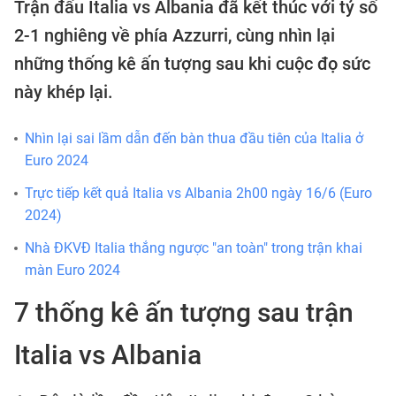
Trận đấu Italia vs Albania đã kết thúc với tỷ số
2-1 nghiêng về phía Azzurri, cùng nhìn lại
những thống kê ấn tượng sau khi cuộc đọ sức
này khép lại.
Nhìn lại sai lầm dẫn đến bàn thua đầu tiên của Italia ở
Euro 2024
Trực tiếp kết quả Italia vs Albania 2h00 ngày 16/6 (Euro
2024)
Nhà ĐKVĐ Italia thắng ngược "an toàn" trong trận khai
màn Euro 2024
7 thống kê ấn tượng sau trận
Italia vs Albania