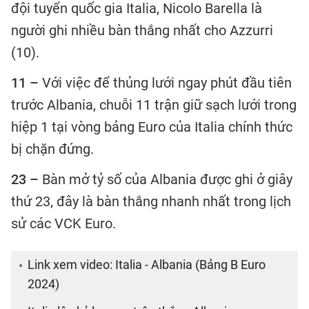
đội tuyển quốc gia Italia, Nicolo Barella là
người ghi nhiều bàn thắng nhất cho Azzurri
(10).
11 –
Với việc để thủng lưới ngay phút đầu tiên
trước Albania, chuỗi 11 trận giữ sạch lưới trong
hiệp 1 tại vòng bảng Euro của Italia chính thức
bị chặn đứng.
23 –
Bàn mở tỷ số của Albania được ghi ở giây
thứ 23, đây là bàn thắng nhanh nhất trong lịch
sử các VCK Euro.
Link xem video: Italia - Albania (Bảng B Euro
2024)