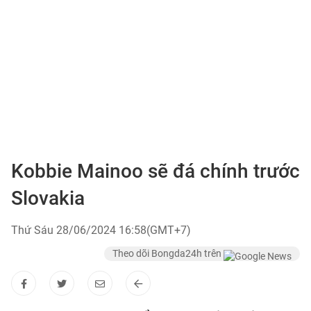
Kobbie Mainoo sẽ đá chính trước
Slovakia
Thứ Sáu 28/06/2024 16:58(GMT+7)
Theo dõi Bongda24h trên