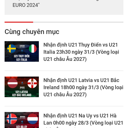
EURO 2024"
Cùng chuyên mục
Nhận định U21 Thụy Điển vs U21
Italia 23h30 ngày 31/3 (Vòng loại
U21 châu Âu 2027)
Nhận định U21 Latvia vs U21 Bắc
Ireland 18h00 ngày 31/3 (Vòng loại
U21 châu Âu 2027)
Nhận định U21 Na Uy vs U21 Hà
Lan 0h00 ngày 28/3 (Vòng loại U21