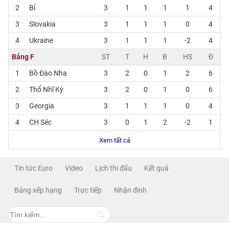
2
Bỉ
3
1
1
1
1
4
3
Slovakia
3
1
1
1
0
4
4
Ukraine
3
1
1
1
-2
4
Bảng F
ST
T
H
B
HS
Đ
1
Bồ Đào Nha
3
2
0
1
2
6
2
Thổ Nhĩ Kỳ
3
2
0
1
0
6
3
Georgia
3
1
1
1
0
4
4
CH Séc
3
0
1
2
-2
1
Xem tất cả
Tin tức Euro
Video
Lịch thi đấu
Kết quả
Bảng xếp hạng
Trực tiếp
Nhận định