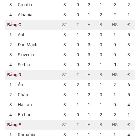
3
Croatia
3
0
2
1
-3
2
4
Albania
3
0
1
2
-2
1
Bảng C
ST
T
H
B
HS
Đ
1
Anh
3
1
2
0
1
5
2
Đan Mạch
3
0
3
0
0
3
3
Slovenia
3
0
3
0
0
3
4
Serbia
3
0
2
1
-1
2
Bảng D
ST
T
H
B
HS
Đ
1
Áo
3
2
0
1
2
6
2
Pháp
3
1
2
0
1
5
3
Hà Lan
3
1
1
1
0
4
4
Ba Lan
3
0
1
2
-3
1
Bảng E
ST
T
H
B
HS
Đ
1
Romania
3
1
1
1
1
4