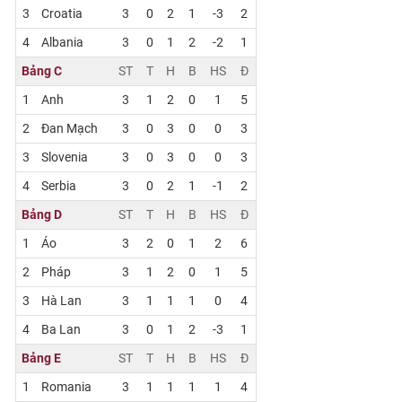
3
Croatia
3
0
2
1
-3
2
4
Albania
3
0
1
2
-2
1
Bảng C
ST
T
H
B
HS
Đ
1
Anh
3
1
2
0
1
5
2
Đan Mạch
3
0
3
0
0
3
3
Slovenia
3
0
3
0
0
3
4
Serbia
3
0
2
1
-1
2
Bảng D
ST
T
H
B
HS
Đ
1
Áo
3
2
0
1
2
6
2
Pháp
3
1
2
0
1
5
3
Hà Lan
3
1
1
1
0
4
4
Ba Lan
3
0
1
2
-3
1
Bảng E
ST
T
H
B
HS
Đ
1
Romania
3
1
1
1
1
4