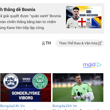
h thắng dễ Bosnia
đã giải quyết được "quân xanh" Bosnia
 màn chiến thắng bằng bàn từ chấm
ùng Kane liên tiếp lập công.
TH
Theo Thể thao & Văn hóa