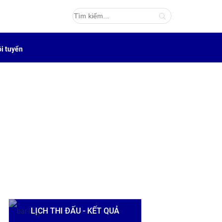
i tuyển
LỊCH THI ĐẤU - KẾT QUẢ