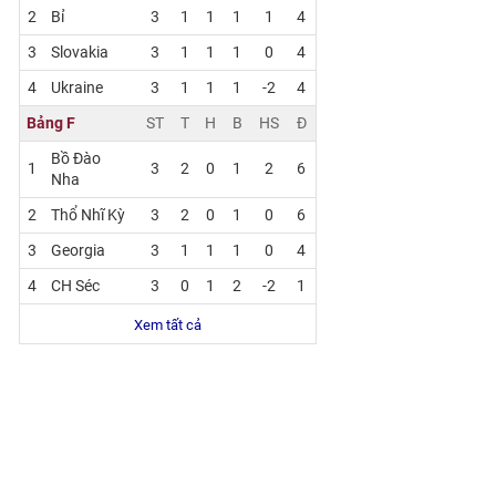
2
Bỉ
3
1
1
1
1
4
3
Slovakia
3
1
1
1
0
4
4
Ukraine
3
1
1
1
-2
4
Bảng F
ST
T
H
B
HS
Đ
Bồ Đào
1
3
2
0
1
2
6
Nha
2
Thổ Nhĩ Kỳ
3
2
0
1
0
6
3
Georgia
3
1
1
1
0
4
4
CH Séc
3
0
1
2
-2
1
Xem tất cả