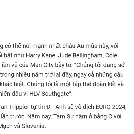
g có thể nói mạnh nhất châu Âu mùa này, với
i bật như Harry Kane, Jude Bellingham, Cole
Tiền vệ của Man City bày tỏ: “Chúng tôi đang sở
trong nhiều năm trở lại đây, ngay cả những cầu
 khác biệt. Chúng tôi là một tập thể đoàn kết và
iến đấu vì HLV Southgate”.
ran Trippier tự tin ĐT Anh sẽ vô địch EURO 2024,
ấu lần trước. Năm nay, Tam Sư nằm ở bảng C với
 Mạch và Slovenia.