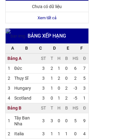
Chưa có dữ liệu
Xem tất cả
BẢNG XẾP HẠNG
A
B
C
D
E
F
Bảng A
ST
T
H
B
HS
Đ
1
Đức
3
2
1
0
6
7
2
Thụy Sĩ
3
1
2
0
2
5
3
Hungary
3
1
0
2
-3
3
4
Scotland
3
0
1
2
-5
1
Bảng B
ST
T
H
B
HS
Đ
Tây Ban
1
3
3
0
0
5
9
Nha
2
Italia
3
1
1
1
0
4