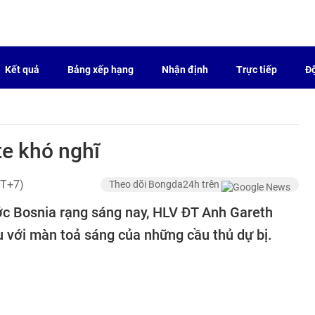
Kết quả
Bảng xếp hạng
Nhận định
Trực tiếp
Độ
e khó nghĩ
MT+7)
Theo dõi Bongda24h trên
ớc Bosnia rạng sáng nay, HLV ĐT Anh Gareth
 với màn toả sáng của những cầu thủ dự bị.