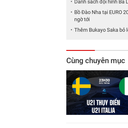
Danh sách đội hình Ba 
Bồ Đào Nha tại EURO 20
ngờ tới
Thêm Bukayo Saka bỏ lỡ
Cùng chuyên mục