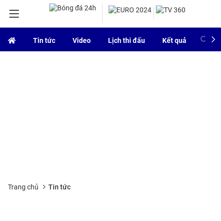
Tin tức
Video
Lịch thi đấu
Kết quả
Bảng
Trang chủ
Tin tức