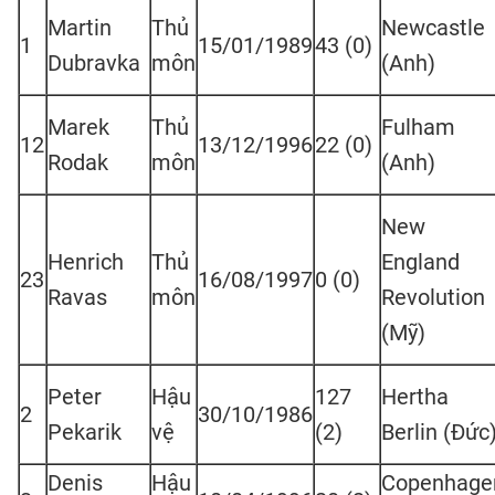
Martin
Thủ
Newcastle
1
15/01/1989
43 (0)
Dubravka
môn
(Anh)
Marek
Thủ
Fulham
12
13/12/1996
22 (0)
Rodak
môn
(Anh)
New
Henrich
Thủ
England
23
16/08/1997
0 (0)
Ravas
môn
Revolution
(Mỹ)
Peter
Hậu
127
Hertha
2
30/10/1986
Pekarik
vệ
(2)
Berlin (Đức
Denis
Hậu
Copenhage