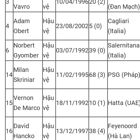
3
10/04/1996
20 (2)
Vavro
vệ
(Đan Mạch)
Adam
Hậu
Cagliari
4
23/08/2002
5 (0)
Obert
vệ
(Italia)
Norbert
Hậu
Salernitana
6
03/07/1992
39 (0)
Gyomber
vệ
(Italia)
Milan
Hậu
14
11/02/1995
68 (3)
PSG (Pháp
Skriniar
vệ
Vernon
Hậu
15
18/11/1992
10 (1)
Hatta (UAE
De Marco
vệ
David
Hậu
Feyenoord
16
13/12/1997
38 (4)
Hancko
vệ
(Hà Lan)