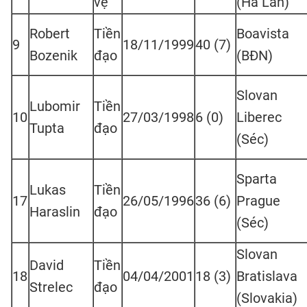
vệ
(Hà Lan)
Robert
Tiền
Boavista
9
18/11/1999
40 (7)
Bozenik
đạo
(BĐN)
Slovan
Lubomir
Tiền
10
27/03/1998
6 (0)
Liberec
Tupta
đạo
(Séc)
Sparta
Lukas
Tiền
17
26/05/1996
36 (6)
Prague
Haraslin
đạo
(Séc)
Slovan
David
Tiền
18
04/04/2001
18 (3)
Bratislava
Strelec
đạo
(Slovakia)