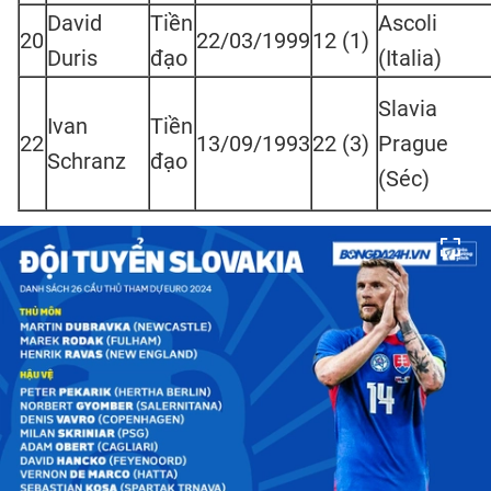
David
Tiền
Ascoli
20
22/03/1999
12 (1)
Duris
đạo
(Italia)
Slavia
Ivan
Tiền
22
13/09/1993
22 (3)
Prague
Schranz
đạo
(Séc)