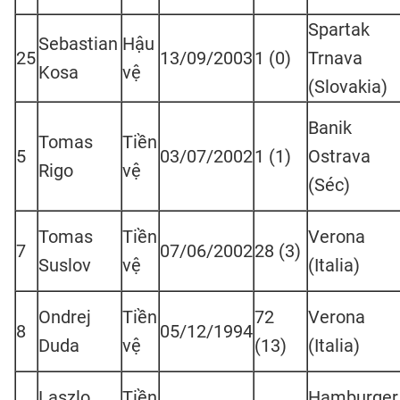
Spartak
Sebastian
Hậu
25
13/09/2003
1 (0)
Trnava
Kosa
vệ
(Slovakia)
Banik
Tomas
Tiền
5
03/07/2002
1 (1)
Ostrava
Rigo
vệ
(Séc)
Tomas
Tiền
Verona
7
07/06/2002
28 (3)
Suslov
vệ
(Italia)
Ondrej
Tiền
72
Verona
8
05/12/1994
Duda
vệ
(13)
(Italia)
Laszlo
Tiền
Hamburger