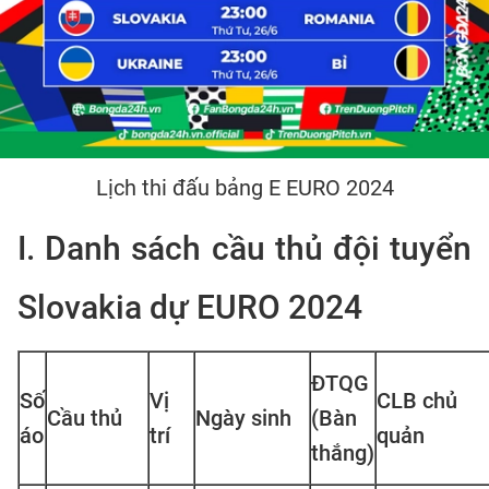
Lịch thi đấu bảng E EURO 2024
I. Danh sách cầu thủ đội tuyển
Slovakia dự EURO 2024
ĐTQG
Số
Vị
CLB chủ
Cầu thủ
Ngày sinh
(Bàn
áo
trí
quản
thắng)