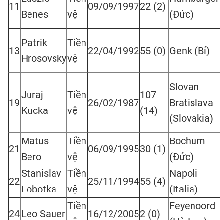
11
09/09/1997
22 (2)
Benes
vệ
(Đức)
Patrik
Tiền
13
22/04/1992
55 (0)
Genk (Bỉ)
Hrosovsky
vệ
Slovan
Juraj
Tiền
107
19
26/02/1987
Bratislava
Kucka
vệ
(14)
(Slovakia)
Matus
Tiền
Bochum
21
06/09/1995
30 (1)
Bero
vệ
(Đức)
Stanislav
Tiền
Napoli
22
25/11/1994
55 (4)
Lobotka
vệ
(Italia)
Tiền
Feyenoord
24
Leo Sauer
16/12/2005
2 (0)