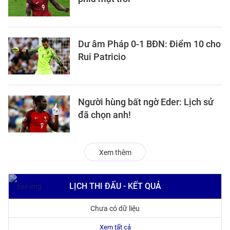
Dư âm Pháp 0-1 BĐN: Điểm 10 cho
Rui Patricio
Người hùng bất ngờ Eder: Lịch sử
đã chọn anh!
Xem thêm
LỊCH THI ĐẤU - KẾT QUẢ
Chưa có dữ liệu
Xem tất cả