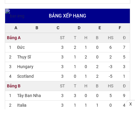
BẢNG XẾP HẠNG
A
B
C
D
E
F
Bảng A
ST
T
H
B
HS
Đ
1
Đức
3
2
1
0
6
7
2
Thụy Sĩ
3
1
2
0
2
5
3
Hungary
3
1
0
2
-3
3
4
Scotland
3
0
1
2
-5
1
Bảng B
ST
T
H
B
HS
Đ
1
Tây Ban Nha
3
3
0
0
5
9
X
2
Italia
3
1
1
1
0
4
3
Croatia
3
0
2
1
-3
2
4
Albania
3
0
1
2
-2
1
Bảng C
ST
T
H
B
HS
Đ