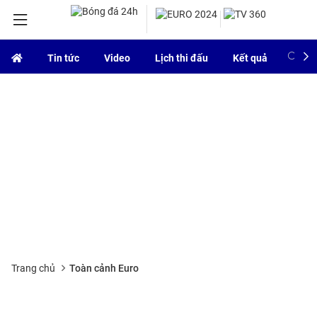
Tin tức
Video
Lịch thi đấu
Kết quả
Bảng
Trang chủ
Toàn cảnh Euro