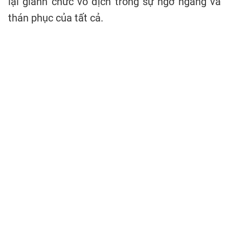
lại giành chức vô địch trong sự ngỡ ngàng và
thán phục của tất cả.