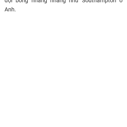
đội bóng nhàng nhàng như Southampton ở
Anh.