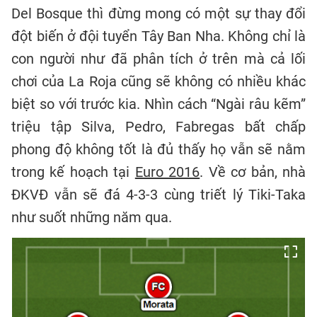
Del Bosque thì đừng mong có một sự thay đổi
đột biến ở đội tuyển Tây Ban Nha. Không chỉ là
con người như đã phân tích ở trên mà cả lối
chơi của La Roja cũng sẽ không có nhiều khác
biệt so với trước kia. Nhìn cách “Ngài râu kẽm”
triệu tập Silva, Pedro, Fabregas bất chấp
phong độ không tốt là đủ thấy họ vẫn sẽ nằm
trong kế hoạch tại
Euro 2016
. Về cơ bản, nhà
ĐKVĐ vẫn sẽ đá 4-3-3 cùng triết lý Tiki-Taka
như suốt những năm qua.