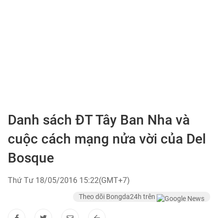
Danh sách ĐT Tây Ban Nha và
cuộc cách mạng nửa vời của Del
Bosque
Thứ Tư 18/05/2016 15:22(GMT+7)
Theo dõi Bongda24h trên