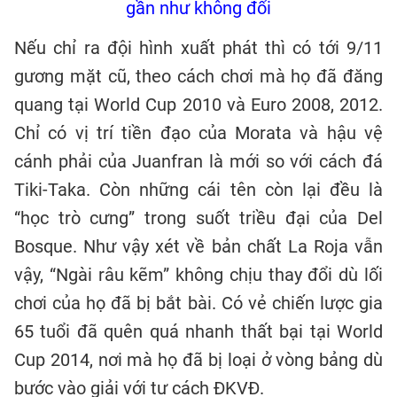
gần như không đổi
Nếu chỉ ra đội hình xuất phát thì có tới 9/11
gương mặt cũ, theo cách chơi mà họ đã đăng
quang tại World Cup 2010 và Euro 2008, 2012.
Chỉ có vị trí tiền đạo của Morata và hậu vệ
cánh phải của Juanfran là mới so với cách đá
Tiki-Taka. Còn những cái tên còn lại đều là
“học trò cưng” trong suốt triều đại của Del
Bosque. Như vậy xét về bản chất La Roja vẫn
vậy, “Ngài râu kẽm” không chịu thay đổi dù lối
chơi của họ đã bị bắt bài. Có vẻ chiến lược gia
65 tuổi đã quên quá nhanh thất bại tại World
Cup 2014, nơi mà họ đã bị loại ở vòng bảng dù
bước vào giải với tư cách ĐKVĐ.