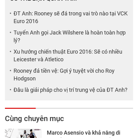
ĐT Anh: Rooney sẽ đá trong vai trò nào tại VCK
Euro 2016
Tuyển Anh gọi Jack Wilshere là hoàn toàn hợp
lý?
Xu hướng chiến thuật Euro 2016: Sẽ có nhiều
Leicester và Atletico
Rooney đá tiền vệ: Gợi ý tuyệt vời cho Roy
Hodgson
Đâu là giải pháp cho vị trí trung vệ của ĐT Anh?
Cùng chuyên mục
Marco Asensio và khả năng di