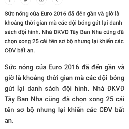
Sức nóng của Euro 2016 đã đến gần và giờ là
khoảng thời gian mà các đội bóng gút lại danh
sách đội hình. Nhà ĐKVĐ Tây Ban Nha cũng đã
chọn xong 25 cái tên sơ bộ nhưng lại khiến các
CĐV bất an.
Sức nóng của Euro 2016 đã đến gần và
giờ là khoảng thời gian mà các đội bóng
gút lại danh sách đội hình. Nhà ĐKVĐ
Tây Ban Nha cũng đã chọn xong 25 cái
tên sơ bộ nhưng lại khiến các CĐV bất
an.