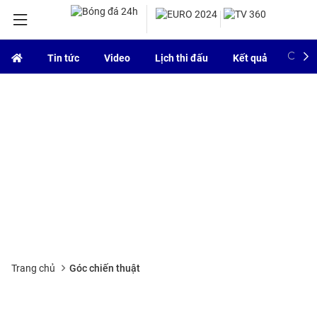
Tin tức
Video
Lịch thi đấu
Kết quả
Bảng
Trang chủ
Góc chiến thuật