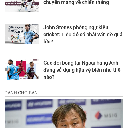
chuyển mang về chiến thắng
John Stones phòng ngự kiểu
cricket: Liệu đó có phải vấn đề quá
lớn?
Các đội bóng tại Ngoại hạng Anh
đang sử dụng hậu vệ biên như thế
nào?