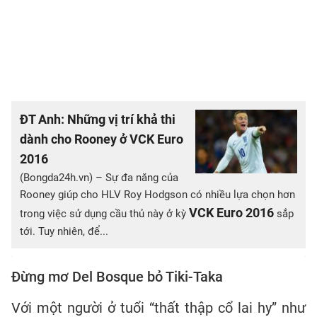
ĐT Anh: Những vị trí khả thi
dành cho Rooney ở VCK Euro
2016
(Bongda24h.vn) – Sự đa năng của
Rooney giúp cho HLV Roy Hodgson có nhiều lựa chọn hơn
VCK Euro 2016
trong việc sử dụng cầu thủ này ở kỳ
sắp
tới. Tuy nhiên, để...
Đừng mơ Del Bosque bỏ Tiki-Taka
Với một người ở tuổi “thất thập cổ lai hy” như