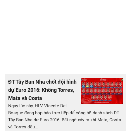
ĐT Tây Ban Nha chốt đội hình
dự Euro 2016: Không Torres,
Mata và Costa
Ngay lúc này, HLV Vicente Del
Bosque đang họp báo trực tiếp để công bố danh sách ĐT
Tây Ban Nha dự Euro 2016. Bất ngờ xảy ra khi Mata, Costa
và Torres đều...